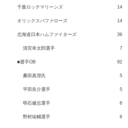
千葉ロッテマリーンズ
14
オリックスバファローズ
14
北海道日本ハムファイターズ
36
清宮幸太郎選手
7
■選手OB
92
桑田真澄氏
5
平田良介選手
5
明石健志選手
6
野村祐輔選手
6