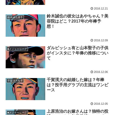
2016.12.21
鈴木誠也の彼女はあやちゃん？美
鈴木誠也選手
容院はどこ？2017年の年棒予
想！
2016.12.09
ダルビッシュ有と山本聖子の子供
■メジャーリーグ
がインスタに？年俸の推移につい
て
2016.12.06
千賀滉大の結婚した嫁は？年棒
千賀滉大投手
は？投手用グラブの主流はワンピ
ース
2016.12.05
上原浩治のお嫁さんは？独特の投
■メジャーリーグ