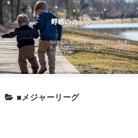
蜉蝣のカゾク
父の大きさ、母の温かさ、兄のたくましさ、姉の優し
さ…家族の数だけ存在する、家族のドラマをご紹介し
ていきます。
■メジャーリーグ