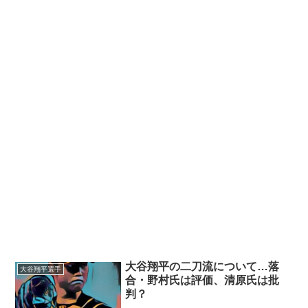
大谷翔平の二刀流について…落
大谷翔平選手
合・野村氏は評価、清原氏は批
判？