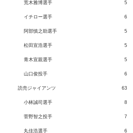
荒木雅博選手
5
イチロー選手
6
阿部慎之助選手
5
松田宣浩選手
5
青木宣親選手
5
山口俊投手
6
読売ジャイアンツ
63
小林誠司選手
8
菅野智之投手
7
丸佳浩選手
6