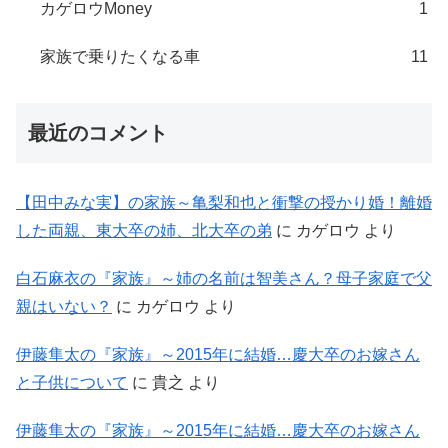
カゲロウMoney
1
家族で乗りたくなる車
11
最近のコメント
【田中みな実】の家族～亀梨和也と衝撃の授かり婚！離婚
した両親、東大卒の姉、北大卒の弟
に
カゲロウ
より
白石麻衣の『家族』～姉の名前は智美さん？母子家庭で父
親はいない？
に
カゲロウ
より
伊藤隼太の『家族』～2015年に結婚…慶大卒のお嫁さん
と子供について
に
貴之
より
伊藤隼太の『家族』～2015年に結婚…慶大卒のお嫁さん