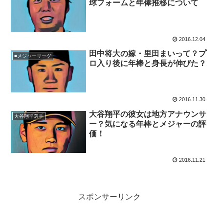
球フォームと年俸推移について
2016.12.04
田中将大の嫁・里田まいって？プ
■メジャーリーグ
ロ入り後に年棒と身長が伸びた？
2016.11.30
大谷翔平の彼女は地方アナウンサ
大谷翔平選手
ー？気になる年棒とメジャーの評
価！
2016.11.21
スポンサーリンク