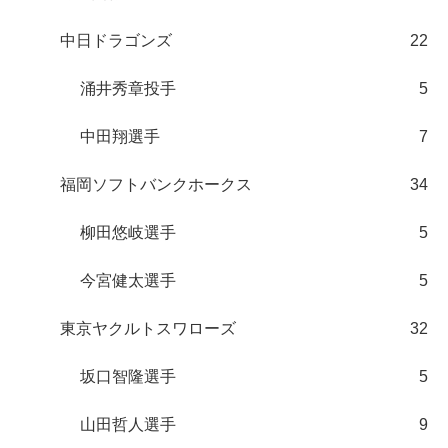
中日ドラゴンズ
22
涌井秀章投手
5
中田翔選手
7
福岡ソフトバンクホークス
34
柳田悠岐選手
5
今宮健太選手
5
東京ヤクルトスワローズ
32
坂口智隆選手
5
山田哲人選手
9