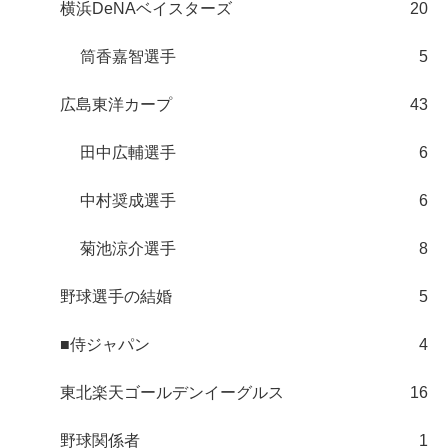
横浜DeNAベイスターズ
20
筒香嘉智選手
5
広島東洋カープ
43
田中広輔選手
6
中村奨成選手
6
菊池涼介選手
8
野球選手の結婚
5
■侍ジャパン
4
東北楽天ゴールデンイーグルス
16
野球関係者
1