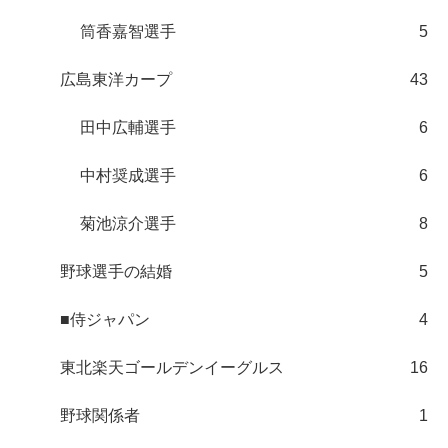
筒香嘉智選手
5
広島東洋カープ
43
田中広輔選手
6
中村奨成選手
6
菊池涼介選手
8
野球選手の結婚
5
■侍ジャパン
4
東北楽天ゴールデンイーグルス
16
野球関係者
1