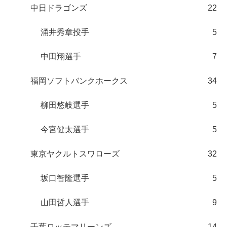
中日ドラゴンズ
22
涌井秀章投手
5
中田翔選手
7
福岡ソフトバンクホークス
34
柳田悠岐選手
5
今宮健太選手
5
東京ヤクルトスワローズ
32
坂口智隆選手
5
山田哲人選手
9
千葉ロッテマリーンズ
14