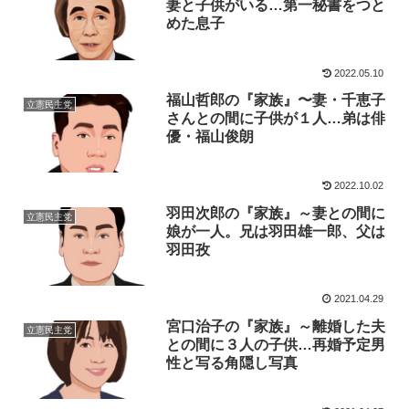
妻と子供がいる…第一秘書をつと
めた息子
2022.05.10
福山哲郎の『家族』〜妻・千恵子
立憲民主党
さんとの間に子供が１人…弟は俳
優・福山俊朗
2022.10.02
羽田次郎の『家族』～妻との間に
立憲民主党
娘が一人。兄は羽田雄一郎、父は
羽田孜
2021.04.29
宮口治子の『家族』～離婚した夫
立憲民主党
との間に３人の子供…再婚予定男
性と写る角隠し写真