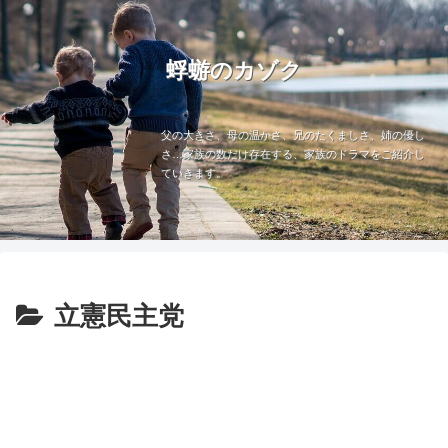
蜉蝣のカゾク
父の大きさ、母の温かさ、兄のたくましさ、姉の優し
さ…家族の数だけ存在する、家族のドラマをご紹介し
ていきます。
立憲民主党