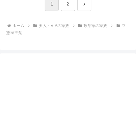
次
1
2
へ
ホーム
要人・VIPの家族
政治家の家族
立
憲民主党