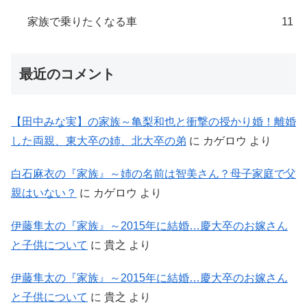
家族で乗りたくなる車
11
最近のコメント
【田中みな実】の家族～亀梨和也と衝撃の授かり婚！離婚
した両親、東大卒の姉、北大卒の弟
に
カゲロウ
より
白石麻衣の『家族』～姉の名前は智美さん？母子家庭で父
親はいない？
に
カゲロウ
より
伊藤隼太の『家族』～2015年に結婚…慶大卒のお嫁さん
と子供について
に
貴之
より
伊藤隼太の『家族』～2015年に結婚…慶大卒のお嫁さん
と子供について
に
貴之
より