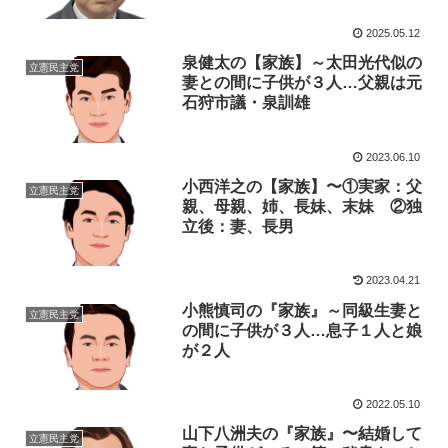
2025.05.12
泉健太の【家族】～太田光代似の
立憲民主党
妻との間に子供が３人…父親は元
石狩市議・泉訓雄
2023.06.10
小西洋之の【家族】〜①実家：父
立憲民主党
親、母親、姉、長妹、末妹 ②独
立後：妻、長男
2023.04.21
小熊慎司の『家族』～同級生妻と
立憲民主党
の間に子供が３人…息子１人と娘
が２人
2022.05.10
山下八洲夫の『家族』〜結婚して
立憲民主党