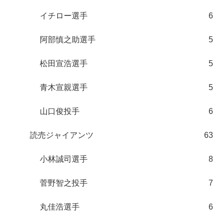
イチロー選手
6
阿部慎之助選手
5
松田宣浩選手
5
青木宣親選手
5
山口俊投手
6
読売ジャイアンツ
63
小林誠司選手
8
菅野智之投手
7
丸佳浩選手
6