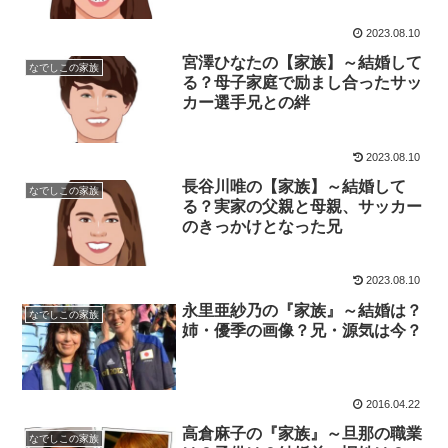
2023.08.10
宮澤ひなたの【家族】～結婚して
なでしこの家族
る？母子家庭で励まし合ったサッ
カー選手兄との絆
2023.08.10
長谷川唯の【家族】～結婚して
なでしこの家族
る？実家の父親と母親、サッカー
のきっかけとなった兄
2023.08.10
永里亜紗乃の『家族』～結婚は？
なでしこの家族
姉・優季の画像？兄・源気は今？
2016.04.22
高倉麻子の『家族』～旦那の職業
なでしこの家族