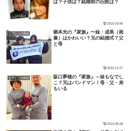
は？子供は？結婚前の旧姓は？
2016.03.06
猶本光の『家族』〜妹・成美（画
なでしこの家族
像）はかわいい？兄の結婚式？父
と母
2015.12.27
阪口夢穂の『家族』～妹もなでし
なでしこの家族
こ？兄はバンドマン！母・父・弟
もいる
2019.08.28