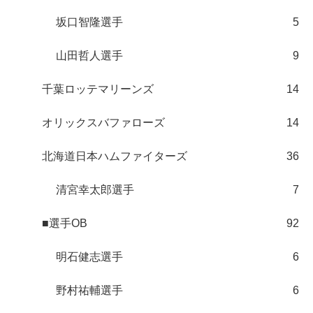
坂口智隆選手
5
山田哲人選手
9
千葉ロッテマリーンズ
14
オリックスバファローズ
14
北海道日本ハムファイターズ
36
清宮幸太郎選手
7
■選手OB
92
明石健志選手
6
野村祐輔選手
6