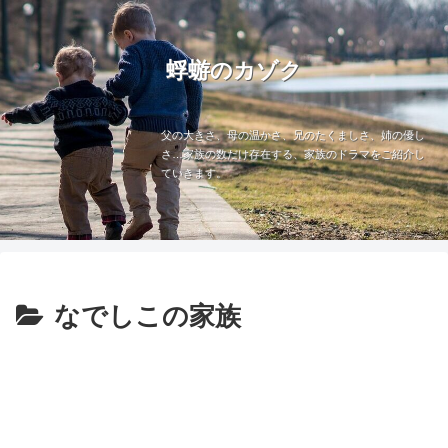
蜉蝣のカゾク
父の大きさ、母の温かさ、兄のたくましさ、姉の優し
さ…家族の数だけ存在する、家族のドラマをご紹介し
ていきます。
なでしこの家族