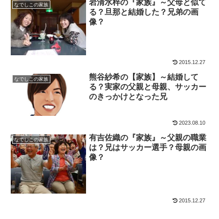
岩清水梓の『家族』～父母と似て
なでしこの家族
る？旦那と結婚した？兄弟の画
像？
2015.12.27
熊谷紗希の【家族】～結婚して
なでしこの家族
る？実家の父親と母親、サッカー
のきっかけとなった兄
2023.08.10
有吉佐織の『家族』～父親の職業
なでしこの家族
は？兄はサッカー選手？母親の画
像？
2015.12.27