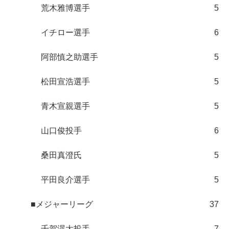
荒木雅博選手
5
イチロー選手
6
阿部慎之助選手
5
松田宣浩選手
5
青木宣親選手
5
山口俊投手
6
桑田真澄氏
5
平田良介選手
5
■メジャーリーグ
37
千賀滉大投手
7