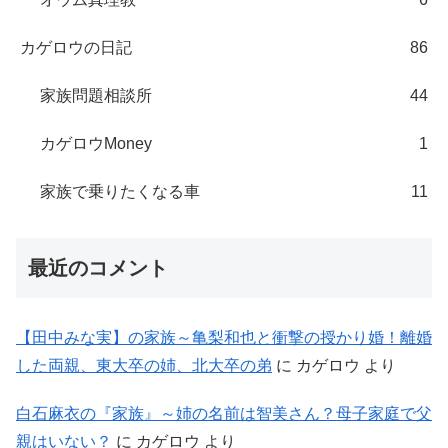
カゲロウの日記
86
家族問題相談所
44
カゲロウMoney
1
家族で乗りたくなる車
11
最近のコメント
【田中みな実】の家族～亀梨和也と衝撃の授かり婚！離婚
した両親、東大卒の姉、北大卒の弟
に
カゲロウ
より
白石麻衣の『家族』～姉の名前は智美さん？母子家庭で父
親はいない？
に
カゲロウ
より