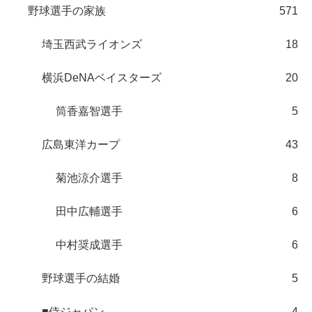
野球選手の家族
571
埼玉西武ライオンズ
18
横浜DeNAベイスターズ
20
筒香嘉智選手
5
広島東洋カープ
43
菊池涼介選手
8
田中広輔選手
6
中村奨成選手
6
野球選手の結婚
5
■侍ジャパン
4