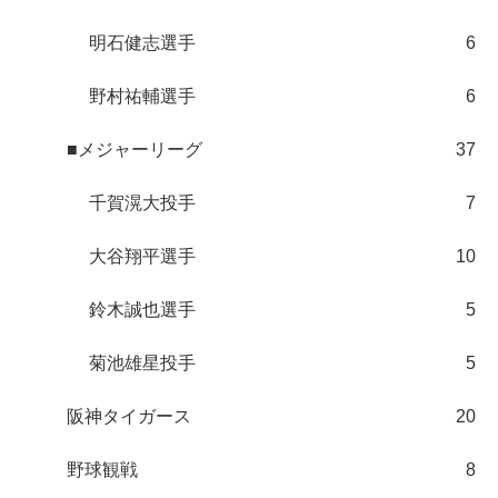
明石健志選手
6
野村祐輔選手
6
■メジャーリーグ
37
千賀滉大投手
7
大谷翔平選手
10
鈴木誠也選手
5
菊池雄星投手
5
阪神タイガース
20
野球観戦
8