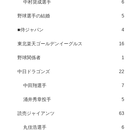
中村奨成選手
6
野球選手の結婚
5
■侍ジャパン
4
東北楽天ゴールデンイーグルス
16
野球関係者
1
中日ドラゴンズ
22
中田翔選手
7
涌井秀章投手
5
読売ジャイアンツ
63
丸佳浩選手
6