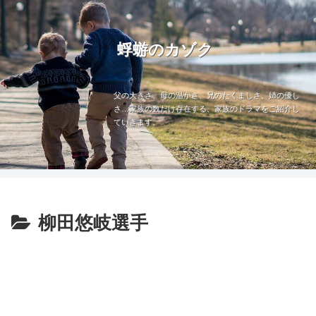
蜉蝣のカゾク
父の大きさ、母の温かさ、兄のたくましさ、姉の優し
さ…家族の数だけ存在する、家族のドラマをご紹介し
ていきます。
柳田悠岐選手