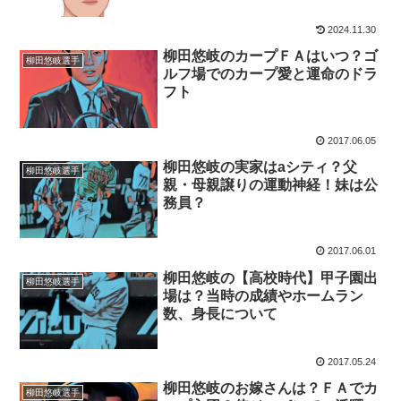
2024.11.30
柳田悠岐のカープＦＡはいつ？ゴ
柳田悠岐選手
ルフ場でのカープ愛と運命のドラ
フト
2017.06.05
柳田悠岐の実家はaシティ？父
柳田悠岐選手
親・母親譲りの運動神経！妹は公
務員？
2017.06.01
柳田悠岐の【高校時代】甲子園出
柳田悠岐選手
場は？当時の成績やホームラン
数、身長について
2017.05.24
柳田悠岐のお嫁さんは？ＦＡでカ
柳田悠岐選手