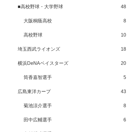
■高校野球・大学野球
48
大阪桐蔭高校
8
高校野球
10
埼玉西武ライオンズ
18
横浜DeNAベイスターズ
20
筒香嘉智選手
5
広島東洋カープ
43
菊池涼介選手
8
田中広輔選手
6