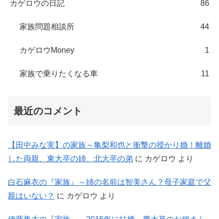
カゲロウの日記
86
家族問題相談所
44
カゲロウMoney
1
家族で乗りたくなる車
11
最近のコメント
【田中みな実】の家族～亀梨和也と衝撃の授かり婚！離婚
した両親、東大卒の姉、北大卒の弟
に
カゲロウ
より
白石麻衣の『家族』～姉の名前は智美さん？母子家庭で父
親はいない？
に
カゲロウ
より