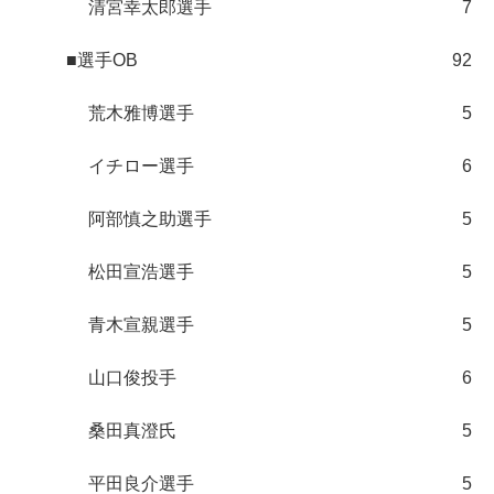
清宮幸太郎選手
7
■選手OB
92
荒木雅博選手
5
イチロー選手
6
阿部慎之助選手
5
松田宣浩選手
5
青木宣親選手
5
山口俊投手
6
桑田真澄氏
5
平田良介選手
5