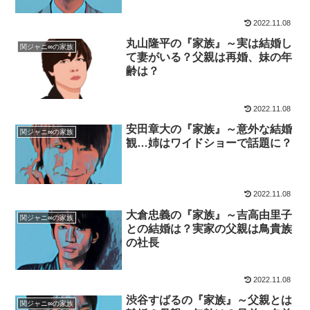
2022.11.08
丸山隆平の『家族』～実は結婚し
関ジャニ∞の家族
て妻がいる？父親は再婚、妹の年
齢は？
2022.11.08
安田章大の『家族』～意外な結婚
関ジャニ∞の家族
観…姉はワイドショーで話題に？
2022.11.08
大倉忠義の『家族』～吉高由里子
関ジャニ∞の家族
との結婚は？実家の父親は鳥貴族
の社長
2022.11.08
渋谷すばるの『家族』～父親とは
関ジャニ∞の家族