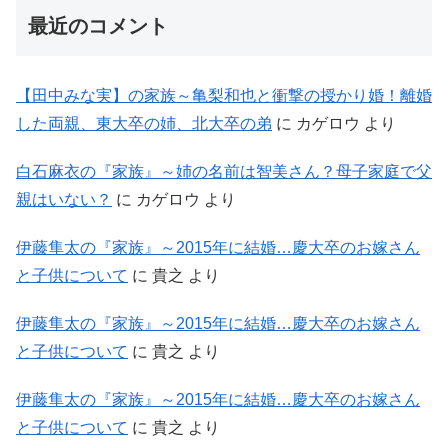
最近のコメント
【田中みな実】の家族～亀梨和也と衝撃の授かり婚！離婚
した両親、東大卒の姉、北大卒の弟
に
カゲロウ
より
白石麻衣の『家族』～姉の名前は智美さん？母子家庭で父
親はいない？
に
カゲロウ
より
伊藤隼太の『家族』～2015年に結婚…慶大卒のお嫁さん
と子供について
に
貴之
より
伊藤隼太の『家族』～2015年に結婚…慶大卒のお嫁さん
と子供について
に
貴之
より
伊藤隼太の『家族』～2015年に結婚…慶大卒のお嫁さん
と子供について
に
貴之
より