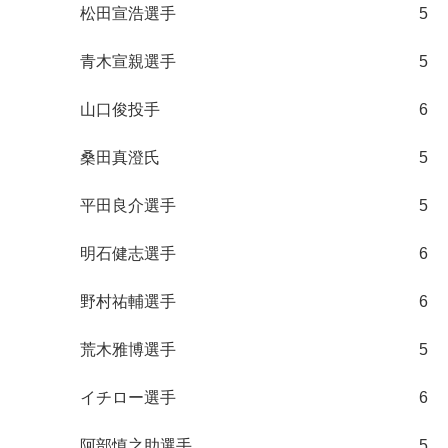
松田宣浩選手
5
青木宣親選手
5
山口俊投手
6
桑田真澄氏
5
平田良介選手
5
明石健志選手
6
野村祐輔選手
6
荒木雅博選手
5
イチロー選手
6
阿部慎之助選手
5