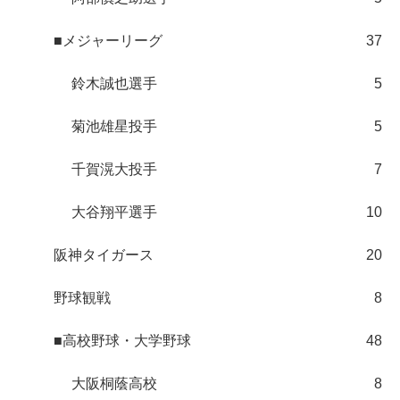
■メジャーリーグ
37
鈴木誠也選手
5
菊池雄星投手
5
千賀滉大投手
7
大谷翔平選手
10
阪神タイガース
20
野球観戦
8
■高校野球・大学野球
48
大阪桐蔭高校
8