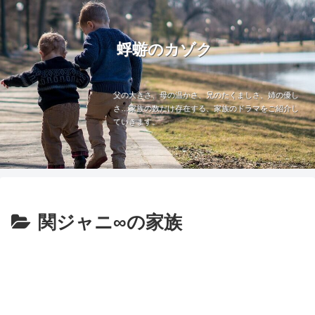
蜉蝣のカゾク
父の大きさ、母の温かさ、兄のたくましさ、姉の優し
さ…家族の数だけ存在する、家族のドラマをご紹介し
ていきます。
関ジャニ∞の家族