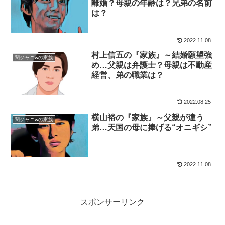
離婚？母親の年齢は？兄弟の名前
は？
2022.11.08
村上信五の『家族』～結婚願望強
関ジャニ∞の家族
め…父親は弁護士？母親は不動産
経営、弟の職業は？
2022.08.25
横山裕の『家族』～父親が違う
関ジャニ∞の家族
弟…天国の母に捧げる“オニギシ”
2022.11.08
スポンサーリンク