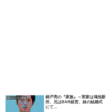
錦戸亮の『家族』～実家は鴻池新
関ジャニ∞の家族
田、兄はBAR経営、妹の結婚式
にて…