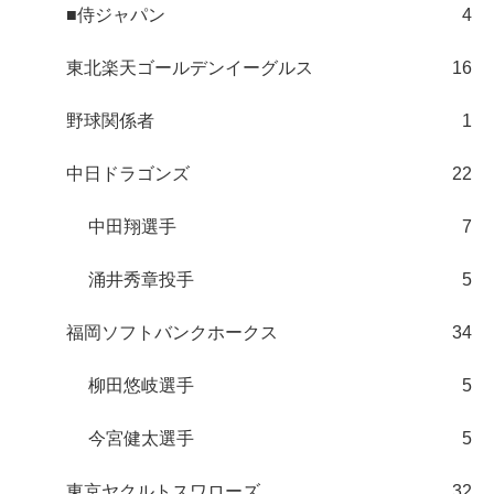
■侍ジャパン
4
東北楽天ゴールデンイーグルス
16
野球関係者
1
中日ドラゴンズ
22
中田翔選手
7
涌井秀章投手
5
福岡ソフトバンクホークス
34
柳田悠岐選手
5
今宮健太選手
5
東京ヤクルトスワローズ
32