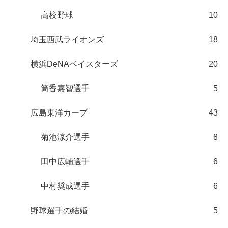
高校野球
10
埼玉西武ライオンズ
18
横浜DeNAベイスターズ
20
筒香嘉智選手
5
広島東洋カープ
43
菊池涼介選手
8
田中広輔選手
6
中村奨成選手
6
野球選手の結婚
5