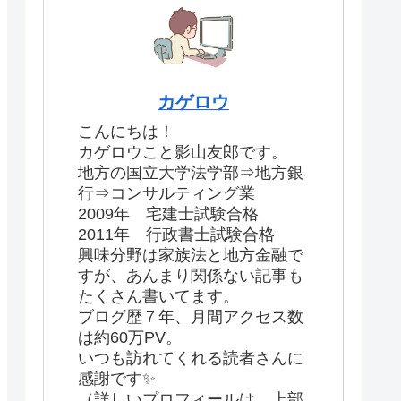
カゲロウ
こんにちは！
カゲロウこと影山友郎です。
地方の国立大学法学部⇒地方銀
行⇒コンサルティング業
2009年 宅建士試験合格
2011年 行政書士試験合格
興味分野は家族法と地方金融で
すが、あんまり関係ない記事も
たくさん書いてます。
ブログ歴７年、月間アクセス数
は約60万PV。
いつも訪れてくれる読者さんに
感謝です✨
（詳しいプロフィールは、上部