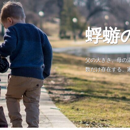
蜉蝣
父の大きさ、母の
数だけ存在する、