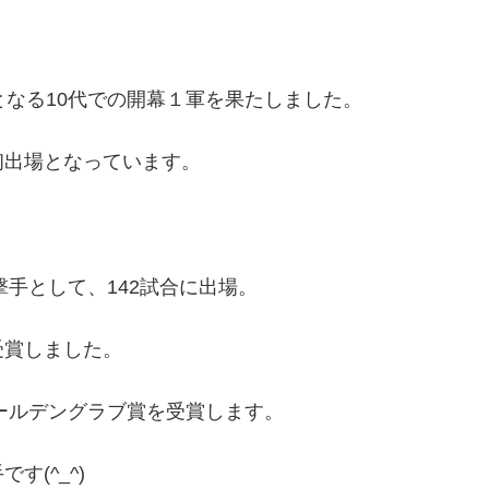
となる10代での開幕１軍を果たしました。
初出場となっています。
撃手として、142試合に出場。
受賞しました。
ゴールデングラブ賞を受賞します。
(^_^)