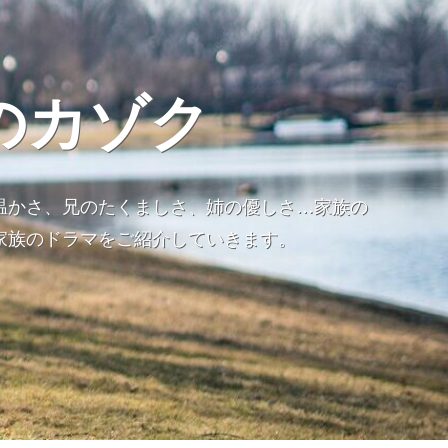
のカゾク
温かさ、兄のたくましさ、姉の優しさ…家族の
家族のドラマをご紹介していきます。