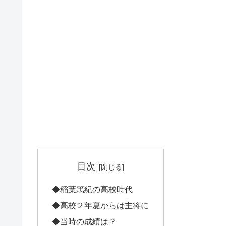
目次
◆稲葉篤紀の高校時代
◆高校２年夏からは主将に
◆当時の成績は？