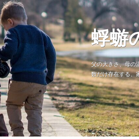
蜉蝣
父の大きさ、母の
数だけ存在する、