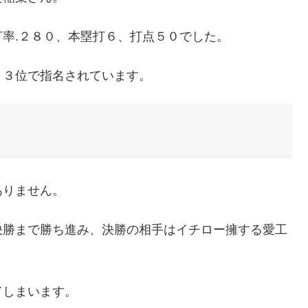
率.２８０、本塁打６、打点５０でした。
ト３位で指名されています。
ありません。
決勝まで勝ち進み、決勝の相手はイチロー擁する愛工
てしまいます。