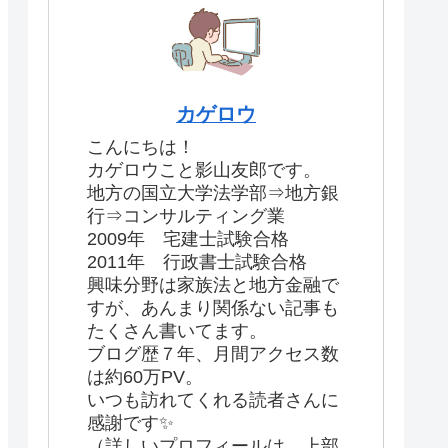
カゲロウ
こんにちは！
カゲロウこと影山友郎です。
地方の国立大学法学部⇒地方銀
行⇒コンサルティング業
2009年 宅建士試験合格
2011年 行政書士試験合格
興味分野は家族法と地方金融で
すが、あんまり関係ない記事も
たくさん書いてます。
ブログ歴７年、月間アクセス数
は約60万PV。
いつも訪れてくれる読者さんに
感謝です✨
（詳しいプロフィールは、上部