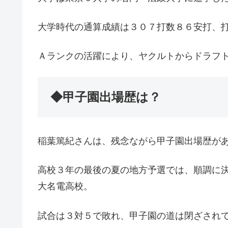
大学時代の通算成績は３０７打数８６安打、打
Ａランクの活躍により、ヤクルトからドラフ
◆甲子園出場歴は？
稲葉篤紀さんは、残念ながら甲子園出場歴が
高校３年の最後の夏の地方予選では、順調に
大名電高校。
試合は３対５で敗れ、甲子園の道は閉ざされ