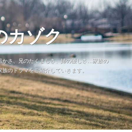
のカゾク
温かさ、兄のたくましさ、姉の優しさ…家族の
家族のドラマをご紹介していきます。