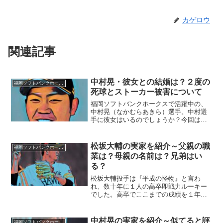
カゲロウ
関連記事
中村晃・彼女との結婚は？２度の
福岡ソフトバンクホークス
死球とストーカー被害について
福岡ソフトバンクホークスで活躍中の、
中村晃（なかむらあきら）選手。中村選
手に彼女はいるのでしょうか？今回は、
中村選手の結婚の可能性や、まさかのス
トーカー被害！2016年に受けた死球に迫
りたいと思います。■彼女との結婚の可能
松坂大輔の実家を紹介～父親の職
福岡ソフトバンクホークス
性？中村晃選手です...
業は？母親の名前は？兄弟はい
る？
松坂大輔投手は『平成の怪物』と言わ
れ、数十年に１人の高卒即戦力ルーキー
でした。高卒でここまでの成績を１年目
から残した選手は少ないです。◆実家は
東京松坂大輔投手の実家は東京都内にあ
ります。松坂大輔投手が中学生のころま
中村晃の実家を紹介～似てると評
福岡ソフトバンクホークス