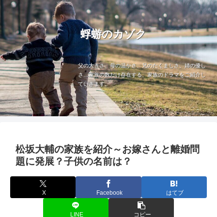
蜉蝣のカゾク
父の大きさ、母の温かさ、兄のたくましさ、姉の優し
さ…家族の数だけ存在する、家族のドラマをご紹介し
ていきます。
松坂大輔の家族を紹介～お嫁さんと離婚問
題に発展？子供の名前は？
X
Facebook
はてブ
LINE
コピー