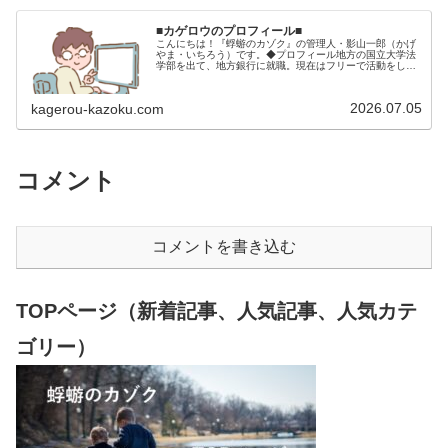
■カゲロウのプロフィール■
こんにちは！『蜉蝣のカゾク』の管理人・影山一郎（かげ
やま・いちろう）です。◆プロフィール地方の国立大学法
学部を出て、地方銀行に就職。現在はフリーで活動をして
います。 2009年12月2日 宅建士試験合格（合格率
15.85％） 2012年1月…
2026.07.05
kagerou-kazoku.com
コメント
コメントを書き込む
TOPページ（新着記事、人気記事、人気カテ
ゴリー）