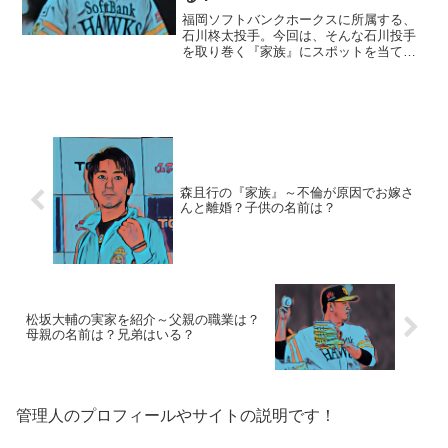
福岡ソフトバンクホークスに所属する、
石川柊太投手。今回は、そんな石川投手
を取り巻く『家族』にスポットを当て、
ご紹介します。【本人プロフィール】名
前：石川柊太（いしかわ・しゅうた）生
年月日：1991年12月27日（26歳）※2018
年10月現...
森且行の『家族』～不倫が原因でお嫁さ
んと離婚？子供の名前は？
松坂大輔の実家を紹介～父親の職業は？
母親の名前は？兄弟はいる？
管理人のプロフィールやサイトの説明です！