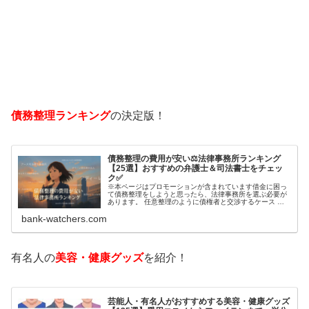
債務整理ランキング
の決定版！
債務整理の費用が安い⚖️法律事務所ランキング
【25選】おすすめの弁護士＆司法書士をチェッ
ク✅
※本ページはプロモーションが含まれています借金に困っ
て債務整理をしようと思ったら、法律事務所を選ぶ必要が
あります。 任意整理のように債権者と交渉するケース 自
己破産のように裁判所が関係するケースいずれも専門家の
bank-watchers.com
知識と経験が必要だからです。で…
有名人の
美容・健康グッズ
を紹介！
芸能人・有名人がおすすめする美容・健康グッズ