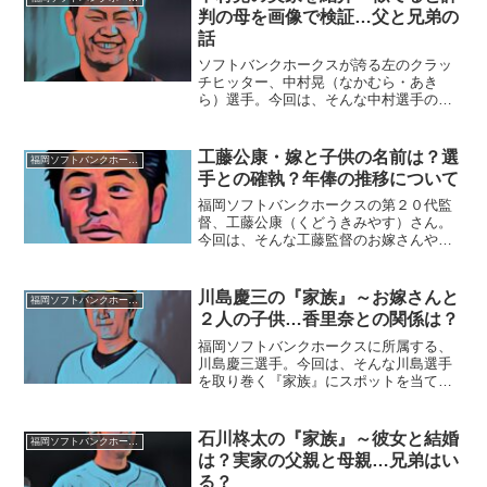
では、夕食は家族４人揃って...
判の母を画像で検証…父と兄弟の
話
ソフトバンクホークスが誇る左のクラッ
チヒッター、中村晃（なかむら・あき
ら）選手。今回は、そんな中村選手の実
家の家族をご紹介します。◆実家は埼
玉・朝霞中村晃選手は、埼玉県朝霞市の
出身。今でも帰省した時には部屋を使う
工藤公康・嫁と子供の名前は？選
福岡ソフトバンクホークス
ので、中村選手の部屋はそのま...
手との確執？年俸の推移について
福岡ソフトバンクホークスの第２０代監
督、工藤公康（くどうきみやす）さん。
今回は、そんな工藤監督のお嫁さんや年
俸、そして文春で報道された「選手との
確執」について迫ります。■お嫁さんと子
供の名前は？工藤公康監督のお嫁さんの
川島慶三の『家族』～お嫁さんと
福岡ソフトバンクホークス
名前は、工藤雅子さん。...
２人の子供…香里奈との関係は？
福岡ソフトバンクホークスに所属する、
川島慶三選手。今回は、そんな川島選手
を取り巻く『家族』にスポットを当て、
ご紹介します。【本人プロフィール】名
前：川島慶三（かわしま・けいぞう）生
年月日：1983年10月5日（35歳）※2018
石川柊太の『家族』～彼女と結婚
福岡ソフトバンクホークス
年10月現在...
は？実家の父親と母親…兄弟はい
る？