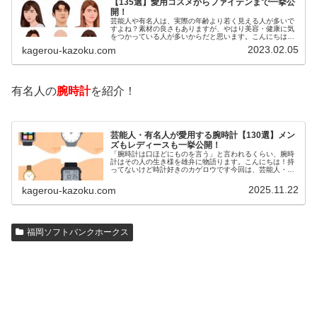
【135選】愛用コスメからファイテンまで一挙公
開！
芸能人や有名人は、実際の年齢より若く見える人が多いで
すよね？素材の良さもありますが、やはり美容・健康に気
をつかっている人が多いからだと思います。こんにちは！
カゲロウです芸能人たちは、どんな方法で若返りを図って
2023.02.05
kagerou-kazoku.com
いるのでしょうか？今回は、芸能人…
有名人の
腕時計
を紹介！
芸能人・有名人が愛用する腕時計【130選】メン
ズもレディースも一挙公開！
「腕時計は口ほどにものを言う」と言われるくらい、腕時
計はその人の生き様を雄弁に物語ります。こんにちは！持
ってないけど時計好きのカゲロウです今回は、芸能人・有
名人の腕時計をご紹介し、その人となりに思いを寄せたい
と思います。見たいページをクリッ…
2025.11.22
kagerou-kazoku.com
福岡ソフトバンクホークス