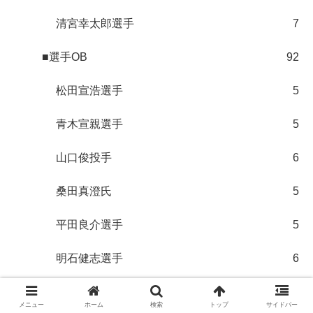
清宮幸太郎選手
7
■選手OB
92
松田宣浩選手
5
青木宣親選手
5
山口俊投手
6
桑田真澄氏
5
平田良介選手
5
明石健志選手
6
野村祐輔選手
6
メニュー
ホーム
検索
トップ
サイドバー