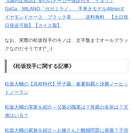
【国内正規品】安心のメーカー保証付き イタリア
GaGa MILANO「ガガミラノ」 手巻きモデル48mmダ
イヤモンドケース ブラック革 送料無料 【土日祝
日発送可能】【スイス製】
なお、実際の松坂投手のモノは、文字盤までオールブラッ
クなのだそうです(^_-)
《松坂投手に関する記事》
松坂大輔の【高校時代】甲子園・春夏制覇と決勝ノーヒッ
トノーラン
松坂大輔の実家を紹介～父親の職業は？母親の名前は？兄
弟はいる？
松坂大輔の家族を紹介～お嫁さんと離婚問題に発展？子供