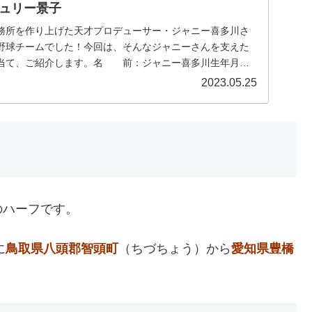
ュリー景子
務所を作り上げた天才プロデューサー・ジャニー喜多川さ
野球チームでした！今回は、そんなジャニーさんを支えた
当て、ご紹介します。名 前：ジャニー喜多川生年月
..
2023.05.25
のハーフです。
に
鳥取県八頭郡智頭町
（ちづちょう）から
愛知県豊橋