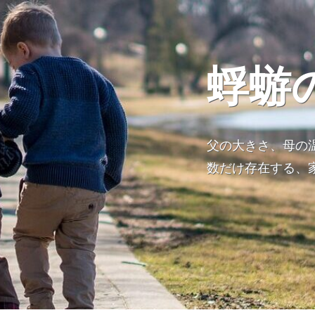
蜉蝣
父の大きさ、母の
数だけ存在する、