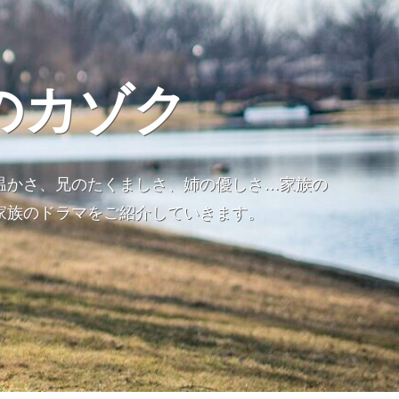
のカゾク
温かさ、兄のたくましさ、姉の優しさ…家族の
家族のドラマをご紹介していきます。