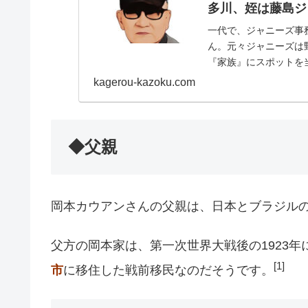
多川、姪は藤島ジ
一代で、ジャニーズ事
ん。元々ジャニーズは
『家族』にスポットを
日：1931年〈昭和6年〉.
kagerou-kazoku.com
◆父親
岡本カウアンさんの父親は、日本とブラジル
父方の岡本家は、第一次世界大戦後の1923年
[1]
市
に移住した戦前移民なのだそうです。