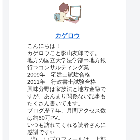
カゲロウ
こんにちは！
カゲロウこと影山友郎です。
地方の国立大学法学部⇒地方銀
行⇒コンサルティング業
2009年 宅建士試験合格
2011年 行政書士試験合格
興味分野は家族法と地方金融で
すが、あんまり関係ない記事も
たくさん書いてます。
ブログ歴７年、月間アクセス数
は約60万PV。
いつも訪れてくれる読者さんに
感謝です✨
（詳しいプロフィールは、上部