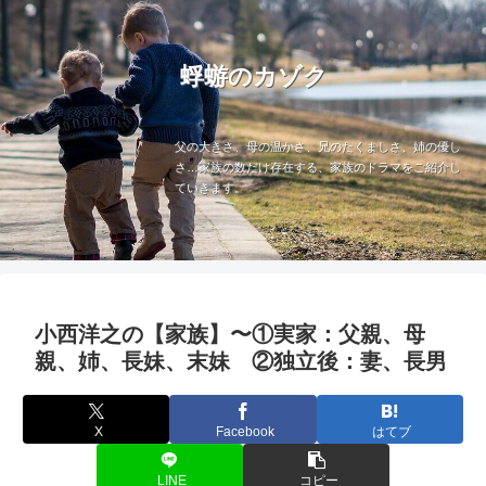
蜉蝣のカゾク
父の大きさ、母の温かさ、兄のたくましさ、姉の優し
さ…家族の数だけ存在する、家族のドラマをご紹介し
ていきます。
小西洋之の【家族】〜①実家：父親、母
親、姉、長妹、末妹 ②独立後：妻、長男
X
Facebook
はてブ
LINE
コピー