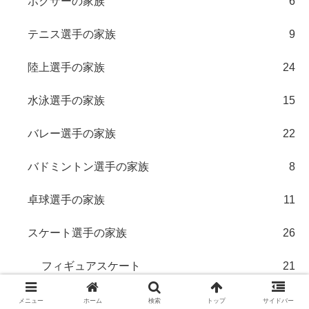
ボクサーの家族
6
テニス選手の家族
9
陸上選手の家族
24
水泳選手の家族
15
バレー選手の家族
22
バドミントン選手の家族
8
卓球選手の家族
11
スケート選手の家族
26
フィギュアスケート
21
力士の家族
34
メニュー
ホーム
検索
トップ
サイドバー