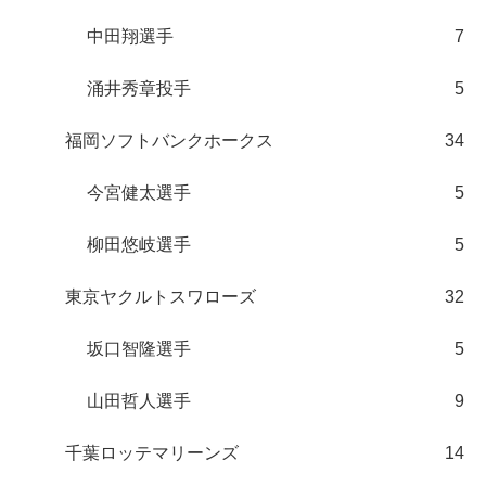
中田翔選手
7
涌井秀章投手
5
福岡ソフトバンクホークス
34
今宮健太選手
5
柳田悠岐選手
5
東京ヤクルトスワローズ
32
坂口智隆選手
5
山田哲人選手
9
千葉ロッテマリーンズ
14