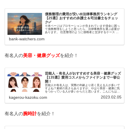
債務整理の費用が安い⚖️法律事務所ランキング
【25選】おすすめの弁護士＆司法書士をチェッ
ク✅
※本ページはプロモーションが含まれています借金に困っ
て債務整理をしようと思ったら、法律事務所を選ぶ必要が
あります。 任意整理のように債権者と交渉するケース 自
己破産のように裁判所が関係するケースいずれも専門家の
bank-watchers.com
知識と経験が必要だからです。で…
有名人の
美容・健康グッズ
を紹介！
芸能人・有名人がおすすめする美容・健康グッズ
【135選】愛用コスメからファイテンまで一挙公
開！
芸能人や有名人は、実際の年齢より若く見える人が多いで
すよね？素材の良さもありますが、やはり美容・健康に気
をつかっている人が多いからだと思います。こんにちは！
カゲロウです芸能人たちは、どんな方法で若返りを図って
2023.02.05
kagerou-kazoku.com
いるのでしょうか？今回は、芸能人…
有名人の
腕時計
を紹介！