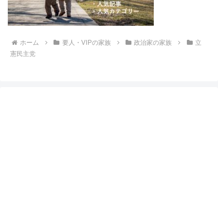
ホーム
要人・VIPの家族
政治家の家族
立
憲民主党