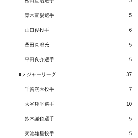
松田宣浩選手
5
青木宣親選手
5
山口俊投手
6
桑田真澄氏
5
平田良介選手
5
■メジャーリーグ
37
千賀滉大投手
7
大谷翔平選手
10
鈴木誠也選手
5
菊池雄星投手
5