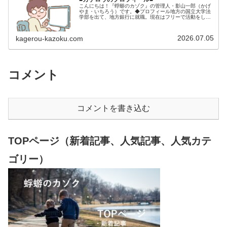
こんにちは！『蜉蝣のカゾク』の管理人・影山一郎（かげ
やま・いちろう）です。◆プロフィール地方の国立大学法
学部を出て、地方銀行に就職。現在はフリーで活動をして
います。 2009年12月2日 宅建士試験合格（合格率
15.85％） 2012年1月…
2026.07.05
kagerou-kazoku.com
コメント
コメントを書き込む
TOPページ（新着記事、人気記事、人気カテ
ゴリー）