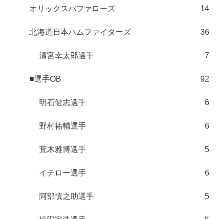
オリックスバファローズ
14
北海道日本ハムファイターズ
36
清宮幸太郎選手
7
■選手OB
92
明石健志選手
6
野村祐輔選手
6
荒木雅博選手
5
イチロー選手
6
阿部慎之助選手
5