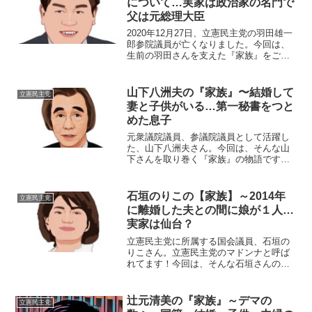
について…実家は政治家の名門で
父は元総理大臣
2020年12月27日、立憲民主党の羽田雄一
郎参院議員が亡くなりました。今回は、
生前の羽田さんを支えた『家族』をご紹
介し、在りし日の故人を偲びたいと思い
ます。【本人プロフィール】名前：羽田
雄一郎（はた・ゆういちろう）生年月
山下八洲夫の『家族』〜結婚して
立憲民主党
日：1967年7月...
妻と子供がいる…第一秘書をつと
めた息子
元衆議院議員、参議院議員として活躍し
た、山下八洲夫さん。今回は、そんな山
下さんを取り巻く『家族』の物語です。
名 前：山下八洲夫（やました・やす
お）生年月日：1942年〈昭和17年〉8月3
日出身地 ：中国湖北省出身大学：中央
石垣のりこの【家族】～2014年
立憲民主党
大学法学部（中退...
に離婚した夫との間に娘が１人…
実家は仙台？
立憲民主党に所属する国会議員、石垣の
りこさん。立憲民主党のマドンナと呼ば
れてます！今回は、そんな石垣さんの
『家族』をご紹介します。名 前：石
垣 のりこ（いしがき・のりこ）本
名：小川 のり子（おがわ・のりこ）生年
辻元清美の『家族』～デマの
立憲民主党
月日：1974年 〈昭和...