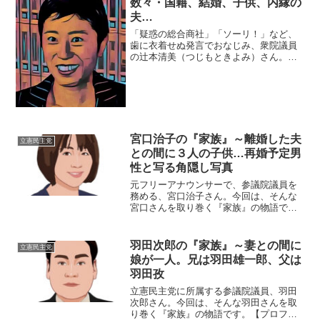
数々・国籍、結婚、子供、内縁の
夫…
「疑惑の総合商社」「ソーリ！」など、
歯に衣着せぬ発言でおなじみ、衆院議員
の辻本清美（つじもときよみ）さん。今
回は、そんな辻本さんを取り巻く『家
族』にスポットを当て、ご紹介します。
◆実家はうどん屋辻本清美議員は、奈良
県吉野郡大淀町に生まれまし...
宮口治子の『家族』～離婚した夫
立憲民主党
との間に３人の子供…再婚予定男
性と写る角隠し写真
元フリーアナウンサーで、参議院議員を
務める、宮口治子さん。今回は、そんな
宮口さんを取り巻く『家族』の物語で
す。【プロフィール】名前：宮口治子
（みやぐち・はるこ）生年月日：1976年3
月5日出身地：広島県福山市出身大学：大
羽田次郎の『家族』～妻との間に
立憲民主党
阪音楽大学音楽学部声...
娘が一人。兄は羽田雄一郎、父は
羽田孜
立憲民主党に所属する参議院議員、羽田
次郎さん。今回は、そんな羽田さんを取
り巻く『家族』の物語です。【プロフィ