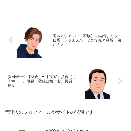
ール】名前：羽田次郎（はた・じろう）
生年月日：1969年〈昭和44年〉9月7日出
生地：東京都千代田区出身大学：ウェイ
クフォレスト大学...
岡本カウアンの【家族】～結婚してる？
日系ブラジル人ハーフの父親と母親、弟
が２人
浜田靖一の【家族】〜①実家：父親（浜
田幸一）、母親 ②独立後：妻、長男、
長女
管理人のプロフィールやサイトの説明です！
■カゲロウのプロフィール■