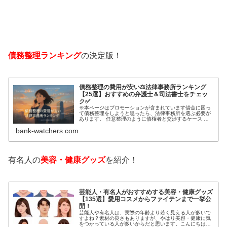
債務整理ランキング
の決定版！
債務整理の費用が安い⚖️法律事務所ランキング
【25選】おすすめの弁護士＆司法書士をチェッ
ク✅
※本ページはプロモーションが含まれています借金に困っ
て債務整理をしようと思ったら、法律事務所を選ぶ必要が
あります。 任意整理のように債権者と交渉するケース 自
己破産のように裁判所が関係するケースいずれも専門家の
bank-watchers.com
知識と経験が必要だからです。で…
有名人の
美容・健康グッズ
を紹介！
芸能人・有名人がおすすめする美容・健康グッズ
【135選】愛用コスメからファイテンまで一挙公
開！
芸能人や有名人は、実際の年齢より若く見える人が多いで
すよね？素材の良さもありますが、やはり美容・健康に気
をつかっている人が多いからだと思います。こんにちは！