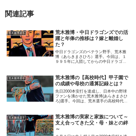
関連記事
荒木雅博・中日ドラゴンズでの活
荒木雅博選手
躍と年俸の推移は？嫁と離婚し
た？
中日ドラゴンズのベテラン野手、荒木雅
博（あらきまさひろ）選手。今回は、１
９９５年に入団してからの中日ドラゴン
ズでの活躍の内容と年俸、お嫁さんとの
離婚の噂に迫ります。■荒木雅博選手の中
日ドラゴンズでの活躍１９９５年にドラ
荒木雅博の【高校時代】甲子園で
荒木雅博選手
フト１位（外れ外れ１位...
の成績や母校の通算記録とは？
先日2000本安打を達成し、日本中の野球
ファンを沸かせた荒木雅博(あらきまさひ
ろ)選手。今回は、荒木選手の高校時代に
迫っていきます！■高校時代の成績は？荒
木雅博選手は熊本工業高校の出身です。
長きに渡って甲子園の常連校であり、多
荒木雅博の実家と家族について～
荒木雅博選手
くのプロ野球選...
支え合ってきた父・母・妹との絆
～