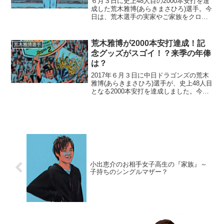
６月３日に史上48人目の2000本安打を達
成した荒木雅博(あらきまさひろ)選手。今
日は、荒木選手の実家やご家族をクロー
ズアップして、ご紹介します！■実家と家
族について荒木雅博選手の実家は熊本県
菊池郡菊陽町にあり、父・母・妹は現在
荒木雅博が2000本安打達成！記
荒木雅博選手
も地元で生活...
念グッズがスゴイ！？来季の年俸
は？
2017年６月３日に中日ドラゴンズの荒木
雅博(あらきまさひろ)選手が、史上48人目
となる2000本安打を達成しました。今回
は、荒木選手の2000本安打に到達するま
でのヒストリーに迫っていこうと思いま
す！■2000本安打までの道のりプロ22
年...
小出恵介のお相手女子高生の『家族』～
子持ちのシングルマザー？