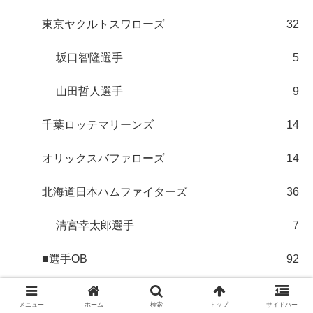
東京ヤクルトスワローズ
32
坂口智隆選手
5
山田哲人選手
9
千葉ロッテマリーンズ
14
オリックスバファローズ
14
北海道日本ハムファイターズ
36
清宮幸太郎選手
7
■選手OB
92
明石健志選手
6
メニュー
ホーム
検索
トップ
サイドバー