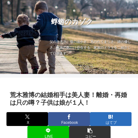
蜉蝣のカゾク
父の大きさ、母の温かさ、兄のたくましさ、姉の優し
さ…家族の数だけ存在する、家族のドラマをご紹介し
ていきます。
荒木雅博の結婚相手は美人妻！離婚・再婚
は只の噂？子供は娘が１人！
X
Facebook
はてブ
LINE
コピー