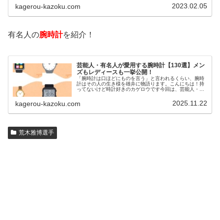
カゲロウです芸能人たちは、どんな方法で若返りを図って
2023.02.05
kagerou-kazoku.com
いるのでしょうか？今回は、芸能人…
有名人の
腕時計
を紹介！
芸能人・有名人が愛用する腕時計【130選】メン
ズもレディースも一挙公開！
「腕時計は口ほどにものを言う」と言われるくらい、腕時
計はその人の生き様を雄弁に物語ります。こんにちは！持
ってないけど時計好きのカゲロウです今回は、芸能人・有
名人の腕時計をご紹介し、その人となりに思いを寄せたい
と思います。見たいページをクリッ…
2025.11.22
kagerou-kazoku.com
荒木雅博選手