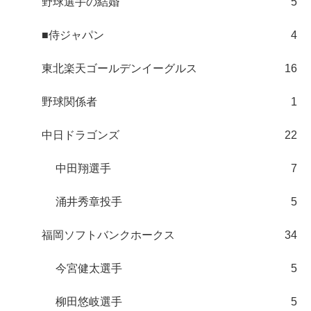
野球選手の結婚
5
■侍ジャパン
4
東北楽天ゴールデンイーグルス
16
野球関係者
1
中日ドラゴンズ
22
中田翔選手
7
涌井秀章投手
5
福岡ソフトバンクホークス
34
今宮健太選手
5
柳田悠岐選手
5