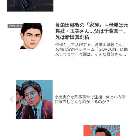
ットを当て、ご紹介します。◆実家は宮
前平小出恵介さんは東京都港区出身。し
かし、川崎市立宮前平中学校を出ている
ので、実家は宮前平（みや...
眞栄田郷敦の『家族』～母親は元
男優の家族
舞妓・玉美さん…父は千葉真一、
兄は新田真剣佑
俳優として活躍する、眞栄田郷敦さん。
名前は父のペンネーム「GORDON」に由
来してます！今回は、そんな郷敦さんを
取り巻く『家族』の物語です。【プロフ
ィール】名前：眞栄田郷敦（まえだ・ご
うどん）生年月日：2000年〈平成12年〉
1月9日身長：...
小出恵介が刑事事件で逮捕！何という罪
に該当しどんな罰が下るのか？