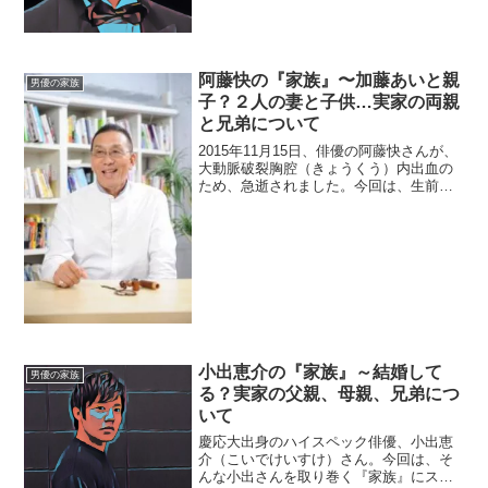
前：川平慈英（かびら・じえい）生年月
日：1962年9月23日...
阿藤快の『家族』〜加藤あいと親
男優の家族
子？２人の妻と子供…実家の両親
と兄弟について
2015年11月15日、俳優の阿藤快さんが、
大動脈破裂胸腔（きょうくう）内出血の
ため、急逝されました。今回は、生前の
阿藤さんを支えてきた『家族』にスポッ
トを当て、ご紹介します。◆本人阿藤快
さんは、1946年11月14日生まれなので、
69歳の...
小出恵介の『家族』～結婚して
男優の家族
る？実家の父親、母親、兄弟につ
いて
慶応大出身のハイスペック俳優、小出恵
介（こいでけいすけ）さん。今回は、そ
んな小出さんを取り巻く『家族』にスポ