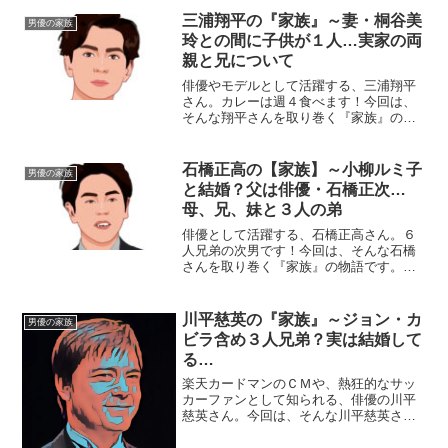
三浦翔平の『家族』～妻・桐谷美
男優の家族
玲との間に子供が１人…実家の両
親と兄について
俳優やモデルとして活躍する、三浦翔平
さん。カレーは週４食べます！今回は、
そんな翔平さんを取り巻く『家族』の物
語です。名 前：三浦翔平（みうら・
しょうへい）生年月日：1988年〈昭和63
年〉6月3日身 長：181cm血液型 ：
石橋正高の【家族】～小柳ルミ子
男優の家族
A型出身地 ...
と結婚？父は俳優・石橋正次…
母、兄、妹と３人の弟
俳優として活躍する、石橋正高さん。６
人兄弟の次男です！今回は、そんな石橋
さんを取り巻く『家族』の物語です。
名 前：石橋正高（いしばし・まさた
か）生年月日：1979年〈昭和54年〉4月6
日身長体重：170cm/58kg血液型 ：AB
川平慈英の『家族』～ジョン・カ
男優の家族
型家族構...
ビラ含め３人兄弟？実は結婚して
る…
楽天カードマンのＣＭや、熱狂的なサッ
カーファンとして知られる、俳優の川平
慈英さん。今回は、そんな川平慈英さん
を取り巻く『家族』にスポットを当て、
ご紹介します。【本人プロフィール】名