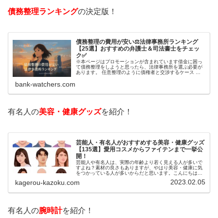
債務整理ランキング
の決定版！
債務整理の費用が安い⚖️法律事務所ランキング
【25選】おすすめの弁護士＆司法書士をチェッ
ク✅
※本ページはプロモーションが含まれています借金に困っ
て債務整理をしようと思ったら、法律事務所を選ぶ必要が
あります。 任意整理のように債権者と交渉するケース 自
己破産のように裁判所が関係するケースいずれも専門家の
bank-watchers.com
知識と経験が必要だからです。で…
有名人の
美容・健康グッズ
を紹介！
芸能人・有名人がおすすめする美容・健康グッズ
【135選】愛用コスメからファイテンまで一挙公
開！
芸能人や有名人は、実際の年齢より若く見える人が多いで
すよね？素材の良さもありますが、やはり美容・健康に気
をつかっている人が多いからだと思います。こんにちは！
カゲロウです芸能人たちは、どんな方法で若返りを図って
2023.02.05
kagerou-kazoku.com
いるのでしょうか？今回は、芸能人…
有名人の
腕時計
を紹介！