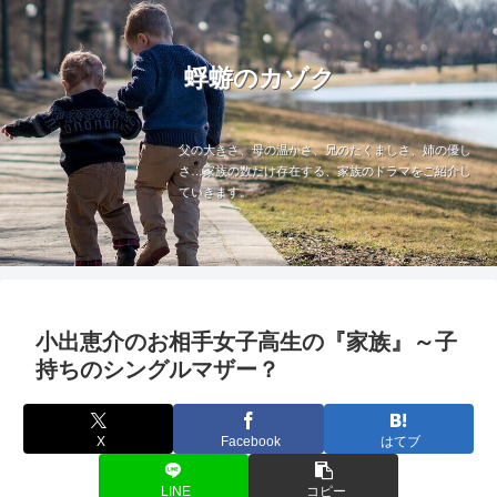
蜉蝣のカゾク
父の大きさ、母の温かさ、兄のたくましさ、姉の優し
さ…家族の数だけ存在する、家族のドラマをご紹介し
ていきます。
小出恵介のお相手女子高生の『家族』～子
持ちのシングルマザー？
X
Facebook
はてブ
LINE
コピー