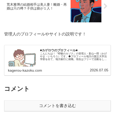
荒木雅博の結婚相手は美人妻！離婚・再
婚は只の噂？子供は娘が１人！
管理人のプロフィールやサイトの説明です！
■カゲロウのプロフィール■
こんにちは！『蜉蝣のカゾク』の管理人・影山一郎（かげ
やま・いちろう）です。◆プロフィール地方の国立大学法
学部を出て、地方銀行に就職。現在はフリーで活動をして
います。 2009年12月2日 宅建士試験合格（合格率
15.85％） 2012年1月…
2026.07.05
kagerou-kazoku.com
コメント
コメントを書き込む