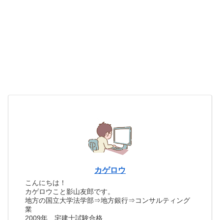
カゲロウ
こんにちは！
カゲロウこと影山友郎です。
地方の国立大学法学部⇒地方銀行⇒コンサルティング
業
2009年 宅建士試験合格