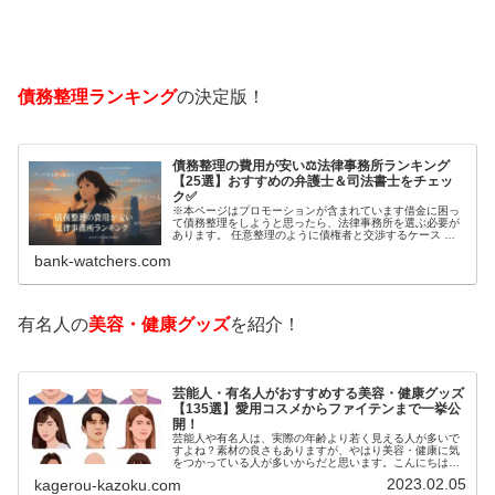
債務整理ランキング
の決定版！
債務整理の費用が安い⚖️法律事務所ランキング
【25選】おすすめの弁護士＆司法書士をチェッ
ク✅
※本ページはプロモーションが含まれています借金に困っ
て債務整理をしようと思ったら、法律事務所を選ぶ必要が
あります。 任意整理のように債権者と交渉するケース 自
己破産のように裁判所が関係するケースいずれも専門家の
bank-watchers.com
知識と経験が必要だからです。で…
有名人の
美容・健康グッズ
を紹介！
芸能人・有名人がおすすめする美容・健康グッズ
【135選】愛用コスメからファイテンまで一挙公
開！
芸能人や有名人は、実際の年齢より若く見える人が多いで
すよね？素材の良さもありますが、やはり美容・健康に気
をつかっている人が多いからだと思います。こんにちは！
カゲロウです芸能人たちは、どんな方法で若返りを図って
2023.02.05
kagerou-kazoku.com
いるのでしょうか？今回は、芸能人…