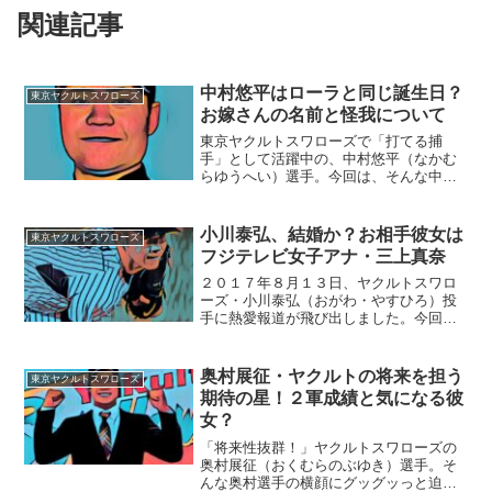
関連記事
中村悠平はローラと同じ誕生日？
東京ヤクルトスワローズ
お嫁さんの名前と怪我について
東京ヤクルトスワローズで「打てる捕
手」として活躍中の、中村悠平（なかむ
らゆうへい）選手。今回は、そんな中村
選手の横顔をご紹介します。■お嫁さんの
名前は？中村悠平選手のお嫁さんは、長
澤まさみさん似（本人がインタビュー時
小川泰弘、結婚か？お相手彼女は
東京ヤクルトスワローズ
にお話していた…）の美人...
フジテレビ女子アナ・三上真奈
２０１７年８月１３日、ヤクルトスワロ
ーズ・小川泰弘（おがわ・やすひろ）投
手に熱愛報道が飛び出しました。今回
は、結婚も噂されるお相手彼女につい
て、ご紹介します。■小川泰弘、結婚か？
小川泰弘投手は、愛知県出身。愛知県立
奥村展征・ヤクルトの将来を担う
東京ヤクルトスワローズ
成章（せいしょう）高等学校...
期待の星！２軍成績と気になる彼
女？
「将来性抜群！」ヤクルトスワローズの
奥村展征（おくむらのぶゆき）選手。そ
んな奥村選手の横顔にグッグッっと迫り