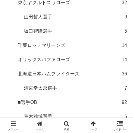
東京ヤクルトスワローズ
32
山田哲人選手
9
坂口智隆選手
5
千葉ロッテマリーンズ
14
オリックスバファローズ
14
北海道日本ハムファイターズ
36
清宮幸太郎選手
7
■選手OB
92
荒木雅博選手
5
メニュー
ホーム
検索
トップ
サイドバー
イチロー選手
6