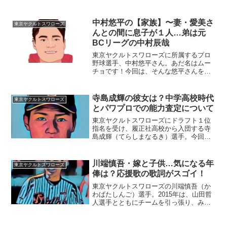
たいと思います。■ヤクルト入団の経緯奥
村展征選手は、２０１３年にドラフト４
位で巨人に入団しました。しかし、２０
中村悠平の【家族】〜妻・愛美さ
東京ヤクルトスワローズ
１５年の年初、ヤクルト...
んとの間に息子が１人…弟は元
BCリーグの中村辰哉
東京ヤクルトスワローズに所属するプロ
野球選手、中村悠平さん。あだ名はムー
チョです！今回は、そんな悠平さんを取
り巻く『家族』の物語です。名 前：
中村悠平（なかむら・ゆうへい）生年月
日：1990年〈平成2年〉6月17日身長体
寺島成輝の彼女は？中学高校時代
東京ヤクルトスワローズ
重：176cm/8...
とパワプロでの能力査定について
東京ヤクルトスワローズにドラフト１位
指名を受け、履正社高校から入団する寺
島成輝（てらしまなるき）選手。今回
は、寺島選手の彼女や中学・高校時代の
エピソード、パワプロでの能力査定につ
いて迫ります。■寺島成輝選手の彼女寺島
川端慎吾・嫁と子供…気になる年
東京ヤクルトスワローズ
成輝選手の彼女の情報です...
俸は？応援歌の歌詞がスゴイ！
東京ヤクルトスワローズの川端慎吾（か
わばたしんご）選手。2015年は、山田哲
人選手とともにチームを引っ張り、みご
と優勝を果たしました。2016年には新選
手会長に就任。今回は、そんなヤクルト
スワローズのプリンス、川端選手の横顔