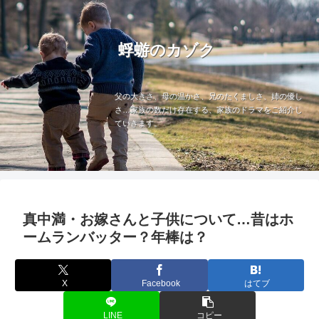
蜉蝣のカゾク
父の大きさ、母の温かさ、兄のたくましさ、姉の優し
さ…家族の数だけ存在する、家族のドラマをご紹介し
ていきます。
真中満・お嫁さんと子供について…昔はホ
ームランバッター？年棒は？
X
Facebook
はてブ
LINE
コピー