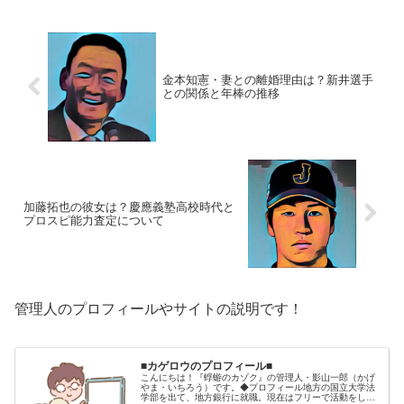
に迫ります。■川...
金本知憲・妻との離婚理由は？新井選手
との関係と年棒の推移
加藤拓也の彼女は？慶應義塾高校時代と
プロスピ能力査定について
管理人のプロフィールやサイトの説明です！
■カゲロウのプロフィール■
こんにちは！『蜉蝣のカゾク』の管理人・影山一郎（かげ
やま・いちろう）です。◆プロフィール地方の国立大学法
学部を出て、地方銀行に就職。現在はフリーで活動をして