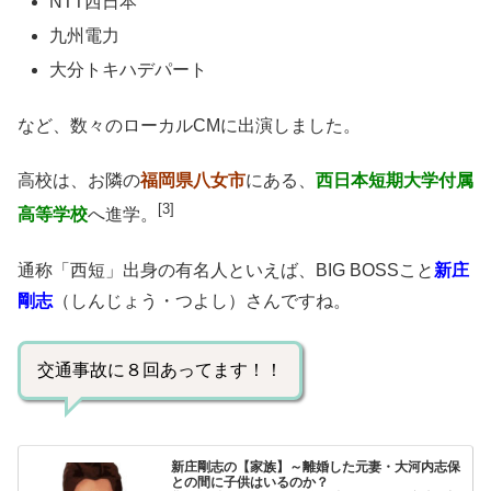
NTT西日本
九州電力
大分トキハデパート
など、数々のローカルCMに出演しました。
高校は、お隣の
福岡県八女市
にある、
西日本短期大学付属
[3]
高等学校
へ進学。
通称「西短」出身の有名人といえば、BIG BOSSこと
新庄
剛志
（しんじょう・つよし）さんですね。
交通事故に８回あってます！！
新庄剛志の【家族】～離婚した元妻・大河内志保
との間に子供はいるのか？