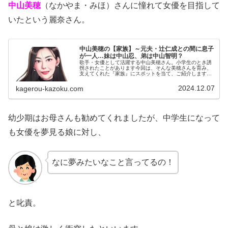
中山美穂
（なかやま・みほ）さんに憧れて女優を目指して
いたという麗奈さん。
中山美穂の【家族】～元夫・辻仁成との間に息子
が一人…妹は中山忍、弟は中山智明？
歌手・女優として活躍する中山美穂さん。小学生のとき誘
拐されたことがあります今回は、そんな美穂さんを育み、
支えてくれた『家族』にスポットを当て、ご紹介します。
名 前：中山美穂（なかやま・みほ）生年月日：1970年
〈昭和45年〉3月1日身 ...
2024.12.07
kagerou-kazoku.com
幼少期はお母さんも勧めてくれましたが、中学生になって
も女優を夢見る娘に対し、
なに夢みたいなこと言ってるの！
と叱責。