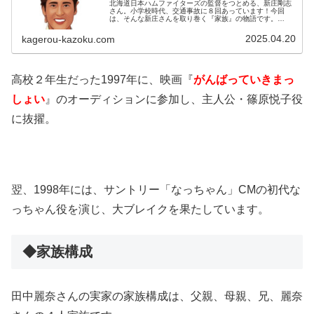
北海道日本ハムファイターズの監督をつとめる、新庄剛志
さん。小学校時代、交通事故に８回あっています！今回
は、そんな新庄さんを取り巻く『家族』の物語です。
名 前：新庄剛志（しんじょう・つよし）生年月日：
1972年〈昭和47年〉1月28日血液型...
2025.04.20
kagerou-kazoku.com
高校２年生だった1997年に、映画『
がんばっていきまっ
しょい
』のオーディションに参加し、主人公・篠原悦子役
に抜擢。
翌、1998年には、サントリー「なっちゃん」CMの初代な
っちゃん役を演じ、大ブレイクを果たしています。
◆家族構成
田中麗奈さんの実家の家族構成は、父親、母親、兄、麗奈