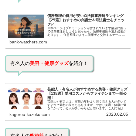
債務整理の費用が安い⚖️法律事務所ランキング
【25選】おすすめの弁護士＆司法書士をチェッ
ク✅
※本ページはプロモーションが含まれています借金に困っ
て債務整理をしようと思ったら、法律事務所を選ぶ必要が
あります。 任意整理のように債権者と交渉するケース 自
己破産のように裁判所が関係するケースいずれも専門家の
bank-watchers.com
知識と経験が必要だからです。で…
有名人の
美容・健康グッズ
を紹介！
芸能人・有名人がおすすめする美容・健康グッズ
【135選】愛用コスメからファイテンまで一挙公
開！
芸能人や有名人は、実際の年齢より若く見える人が多いで
すよね？素材の良さもありますが、やはり美容・健康に気
をつかっている人が多いからだと思います。こんにちは！
カゲロウです芸能人たちは、どんな方法で若返りを図って
2023.02.05
kagerou-kazoku.com
いるのでしょうか？今回は、芸能人…
有名人の
腕時計
を紹介！