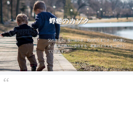
蜉蝣のカゾク
父の大きさ、母の温かさ、兄のたくましさ、姉の優し
さ…家族の数だけ存在する、家族のドラマをご紹介し
ていきます。