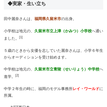
◆実家・生い立ち
田中麗奈さんは、
福岡県久留米市
の出身。
小学校は地元の、
久留米市立上津（かみつ）小学校
へ通い
[1]
ました。
５歳のときから女優を志していた麗奈さんは、小学６年生
からオーディションを受け始めます。
中学校は地元の、
久留米市立青陵（せいりょう）中学校
へ
[2]
進学。
中学２年生の時に、福岡のモデル事務所
レイ・ワールド
に
所属。