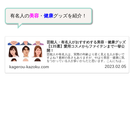
有名人の
美容
・
健康
グッズ
を紹介！
芸能人・有名人がおすすめする美容・健康グッズ
【135選】愛用コスメからファイテンまで一挙公
開！
芸能人や有名人は、実際の年齢より若く見える人が多いで
すよね？素材の良さもありますが、やはり美容・健康に気
をつかっている人が多いからだと思います。こんにちは！
カゲロウです芸能人たちは、どんな方法で若返りを図って
2023.02.05
kagerou-kazoku.com
いるのでしょうか？今回は、芸能人...