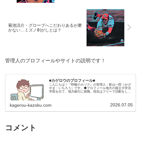
菊池涼介・グローブへこだわりあるが磨
かない…ミズノ剥がしとは？
管理人のプロフィールやサイトの説明です！
■カゲロウのプロフィール■
こんにちは！『蜉蝣のカゾク』の管理人・影山一郎（かげ
やま・いちろう）です。◆プロフィール地方の国立大学法
学部を出て、地方銀行に就職。現在はフリーで活動をして
います。 2009年12月2日 宅建士試験合格（合格率
15.85％） 2012年1月…
2026.07.05
kagerou-kazoku.com
コメント