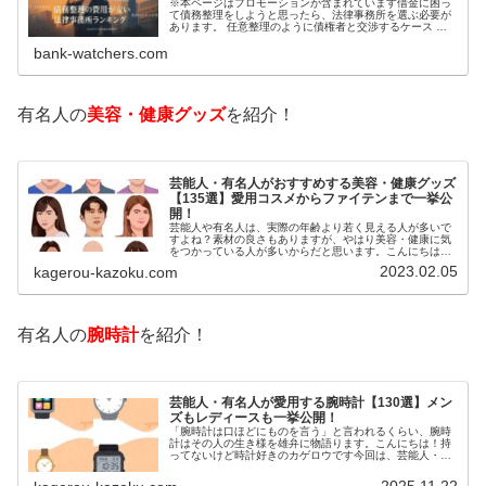
※本ページはプロモーションが含まれています借金に困っ
て債務整理をしようと思ったら、法律事務所を選ぶ必要が
あります。 任意整理のように債権者と交渉するケース 自
己破産のように裁判所が関係するケースいずれも専門家の
bank-watchers.com
知識と経験が必要だからです。で…
有名人の
美容・健康グッズ
を紹介！
芸能人・有名人がおすすめする美容・健康グッズ
【135選】愛用コスメからファイテンまで一挙公
開！
芸能人や有名人は、実際の年齢より若く見える人が多いで
すよね？素材の良さもありますが、やはり美容・健康に気
をつかっている人が多いからだと思います。こんにちは！
カゲロウです芸能人たちは、どんな方法で若返りを図って
2023.02.05
kagerou-kazoku.com
いるのでしょうか？今回は、芸能人…
有名人の
腕時計
を紹介！
芸能人・有名人が愛用する腕時計【130選】メン
ズもレディースも一挙公開！
「腕時計は口ほどにものを言う」と言われるくらい、腕時
計はその人の生き様を雄弁に物語ります。こんにちは！持
ってないけど時計好きのカゲロウです今回は、芸能人・有
名人の腕時計をご紹介し、その人となりに思いを寄せたい
と思います。見たいページをクリッ…