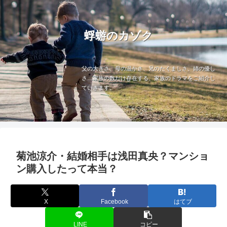
蜉蝣のカゾク
父の大きさ、母の温かさ、兄のたくましさ、姉の優し
さ…家族の数だけ存在する、家族のドラマをご紹介し
ていきます。
菊池涼介・結婚相手は浅田真央？マンショ
ン購入したって本当？
X
Facebook
はてブ
LINE
コピー