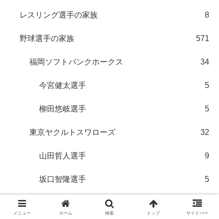
レスリング選手の家族
8
野球選手の家族
571
福岡ソフトバンクホークス
34
今宮健太選手
5
柳田悠岐選手
5
東京ヤクルトスワローズ
32
山田哲人選手
9
坂口智隆選手
5
千葉ロッテマリーンズ
14
メニュー
ホーム
検索
トップ
サイドバー