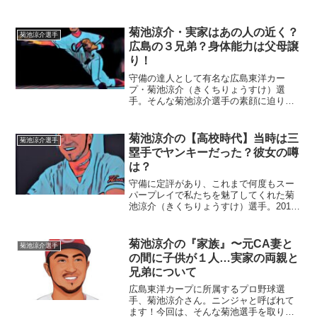
鋭さは超一流。そんな守備のスペシャリ
ストのグローブの秘密について、迫って
みたいと思います。■グローブへのこだわ
菊池涼介・実家はあの人の近く？
菊池涼介選手
り昨年、４年連続４度目...
広島の３兄弟？身体能力は父母譲
り！
守備の達人として有名な広島東洋カー
プ・菊池涼介（きくちりょうすけ）選
手。そんな菊池涼介選手の素顔に迫りた
いと思います。■実家は広島カープの先輩
の近く？東京都大和市に、菊池涼介選手
の実家はあります。広島東洋カープで長
菊池涼介の【高校時代】当時は三
菊池涼介選手
く４番バッターとして活躍さ...
塁手でヤンキーだった？彼女の噂
は？
守備に定評があり、これまで何度もスー
パープレイで私たちを魅了してくれた菊
池涼介（きくちりょうすけ）選手。2017
年WBCでも、相手チームの選手から拍手
が起こるほどの好守備を見せてくれまし
た。今回は、そんな菊池涼介選手の高校
菊池涼介の『家族』〜元CA妻と
菊池涼介選手
時代に迫っていきた...
の間に子供が１人…実家の両親と
兄弟について
広島東洋カープに所属するプロ野球選
手、菊池涼介さん。ニンジャと呼ばれて
ます！今回は、そんな菊池選手を取り巻