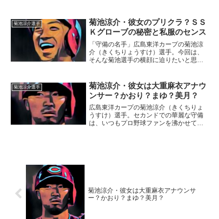
く『家族』にスポットを当て、ご紹介し
ます。名 前：菊池涼介（きくち・り
ょうすけ）生年月日：1990年〈平成2年〉
菊池涼介・彼女のプリクラ？ＳＳ
菊池涼介選手
3月11日身 長：...
Ｋグローブの秘密と私服のセンス
「守備の名手」広島東洋カープの菊池涼
介（きくちりょうすけ）選手。今回は、
そんな菊池選手の横顔に迫りたいと思い
ます。■菊池涼介選手の彼女って…あのプ
リクラの人？菊池涼介選手の彼女と噂に
なっている人は、数人います。どの人が
菊池涼介・彼女は大重麻衣アナウ
菊池涼介選手
本命で、どの女性とお付...
ンサー？かおり？まゆ？美月？
広島東洋カープの菊池涼介（きくちりょ
うすけ）選手。セカンドでの華麗な守備
は、いつもプロ野球ファンを沸かせてく
れます。そんな菊池涼介選手に彼女はい
るのか？注目してみました。■菊池涼介選
手に彼女はいるの？菊池選手はかなりの
イケメンですし、打って...
菊池涼介・彼女は大重麻衣アナウンサ
ー？かおり？まゆ？美月？