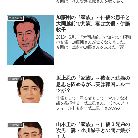
今回は、そんな海老蔵さんを取り巻く
『家族』にスポットを当て、ご紹介しま
す。◆父親は十二代目・市川團十郎さん
市川海老蔵さんのお父さんは、十二代
加藤剛の『家族』～俳優の息子と
男優の家族
目・市川團十郎さん。1946...
大岡越前で共演、妻は女優・伊藤
牧子
2018年6月、『大岡越前』で知られる昭和
の名優・加藤剛さんが亡くなりました。
今回は、生前の加藤さんを支えた『家
族』にスポットを当て、在りし日の故人
を偲びたいと思います。【本人プロフィ
ール】名前：加藤剛（かとう・ごう）本
名：加藤剛（かとう・...
坂上忍の『家族』～彼女と結婚の
男優の家族
意思を固めるが…実は韓国にルー
ツが？
俳優として、司会者として、マルチな才
能を発揮する、坂上忍さん。【本人プロ
フィール】名前：坂上忍（さかがみ・し
のぶ）生年月日：1967年6月1日年齢：51
歳（2019年2月現在）身長：169cm血液
型：AB型◆歴代彼女～過去から現在まで
山本圭の『家族』～俳優３兄弟の
男優の家族
坂上忍...
次男…妻・小川誠子との間に娘が
１人