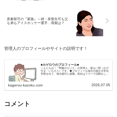
床秦留可の『家族』～姉・床亜矢可も父
も弟もアイスホッケー選手…母親は？
管理人のプロフィールやサイトの説明です！
■カゲロウのプロフィール■
こんにちは！『蜉蝣のカゾク』の管理人・影山一郎（かげ
やま・いちろう）です。◆プロフィール地方の国立大学法
学部を出て、地方銀行に就職。現在はフリーで活動をして
います。 2009年12月2日 宅建士試験合格（合格率
15.85％） 2012年1月…
2026.07.05
kagerou-kazoku.com
コメント