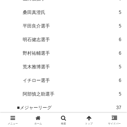
桑田真澄氏
5
平田良介選手
5
明石健志選手
6
野村祐輔選手
6
荒木雅博選手
5
イチロー選手
6
阿部慎之助選手
5
■メジャーリーグ
37
鈴木誠也選手
5
メニュー
ホーム
検索
トップ
サイドバー