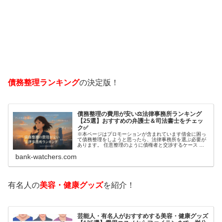
債務整理ランキング
の決定版！
債務整理の費用が安い⚖️法律事務所ランキング
【25選】おすすめの弁護士＆司法書士をチェッ
ク✅
※本ページはプロモーションが含まれています借金に困っ
て債務整理をしようと思ったら、法律事務所を選ぶ必要が
あります。 任意整理のように債権者と交渉するケース 自
己破産のように裁判所が関係するケースいずれも専門家の
bank-watchers.com
知識と経験が必要だからです。で…
有名人の
美容・健康グッズ
を紹介！
芸能人・有名人がおすすめする美容・健康グッズ