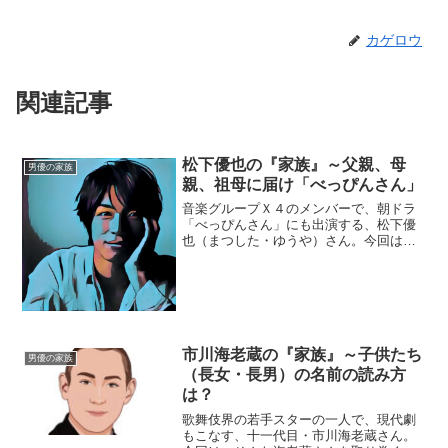
カゲロウ
関連記事
松下優也の『家族』～父親、母
男優の家族
親、祖母に届け「べっぴんさん」
音楽グループＸ４のメンバーで、朝ドラ
「べっぴんさん」にも出演する、松下優
也（まつした・ゆうや）さん。今回は、
そんな優也さんを取り巻く『家族』にス
ポットを当て、ご紹介します。◆実家は
西宮・甲子園球場の近く松下優也さん
は、兵庫県西宮市出身。実家...
市川海老蔵の『家族』～子供たち
男優の家族
（長女・長男）の名前の読み方
は？
歌舞伎界の若手スターの一人で、現代劇
もこなす、十一代目・市川海老蔵さん。