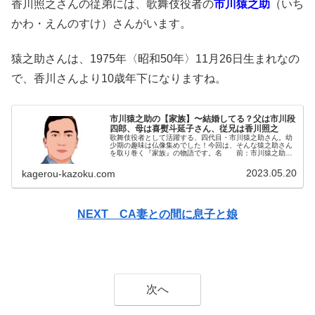
香川照之さんの従弟には、歌舞伎役者の
市川猿之助
（いち
かわ・えんのすけ）さんがいます。
猿之助さんは、1975年〈昭和50年〉11月26日生まれなの
で、香川さんより10歳年下になりますね。
市川猿之助の【家族】〜結婚してる？父は市川段
四郎、母は喜熨斗延子さん、従兄は香川照之
歌舞伎役者として活躍する、四代目・市川猿之助さん。幼
少期の趣味は仏像集めでした！今回は、そんな猿之助さん
を取り巻く『家族』の物語です。名 前：市川猿之助
（いちかわ・えんのすけ）生年月日：1975年〈昭和50
年〉11月26日身 長：171...
2023.05.20
kagerou-kazoku.com
NEXT CA妻との間に息子と娘
次へ