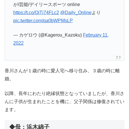
が/芸能/デイリースポーツ online
https://t.co/OiTj74FLc2
@Daily_Online
より
pic.twitter.com/qa0bWPMsLP
— カゲロウ (@Kagerou_Kazoku)
February 11,
2022
香川さんが１歳の時に愛人宅へ移り住み、３歳の時に離
婚。
以降、長年にわたり絶縁状態となっていましたが、香川さ
んに子供が生まれたことを機に、父子関係は修復されてい
ます。
◆母：浜木綿子