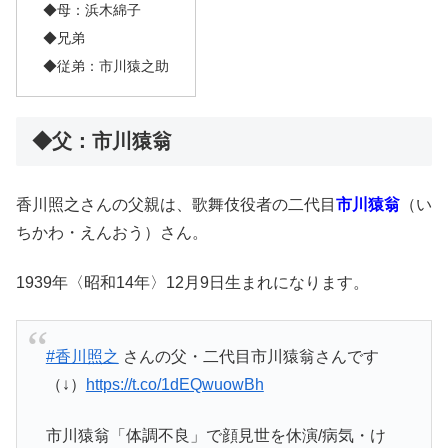
◆母：浜木綿子
◆兄弟
◆従弟：市川猿之助
◆父：市川猿翁
香川照之さんの父親は、歌舞伎役者の二代目
市川猿翁
（い
ちかわ・えんおう）さん。
1939年〈昭和14年〉12月9日生まれになります。
#香川照之
さんの父・二代目市川猿翁さんです
（↓）
https://t.co/1dEQwuowBh
市川猿翁「体調不良」で顔見世を休演/病気・け