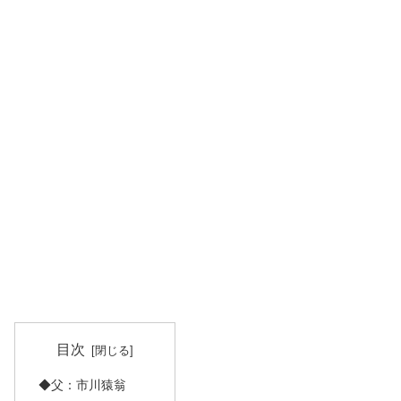
目次
◆父：市川猿翁