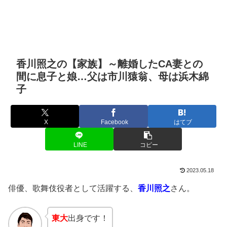
香川照之の【家族】～離婚したCA妻との
間に息子と娘…父は市川猿翁、母は浜木綿
子
X
Facebook
はてブ
LINE
コピー
2023.05.18
俳優、歌舞伎役者として活躍する、
香川照之
さん。
東大
出身です！