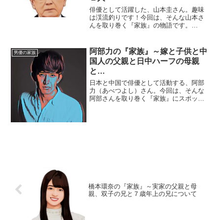
俳優として活躍した、山本圭さん。趣味
は渓流釣りです！今回は、そんな山本さ
んを取り巻く『家族』の物語です。
名 前：山本圭（やまもと・けい）生
年月日：1940年〈昭和15年〉7月1日
身 長：167cm血液型 ：B型家族構
阿部力の『家族』～嫁と子供と中
男優の家族
成：妻、娘◆実家・生...
国人の父親と日中ハーフの母親
と…
日本と中国で俳優として活動する、阿部
力（あべつよし）さん。今回は、そんな
阿部さんを取り巻く『家族』にスポット
を当て、ご紹介します。◆実家で過ごし
た子供時代阿部力さんは、中国の黒竜江
省生まれ。当時の実家は山に囲まれた田
舎にあり、冬場はマイナス...
橋本環奈の『家族』～実家の父親と母
親、双子の兄と７歳年上の兄について