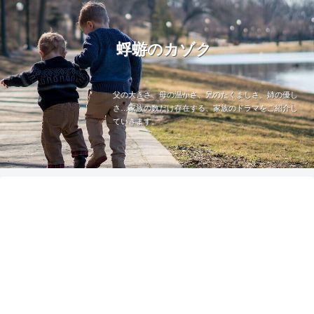
蜉蝣のカゾク
父の大きさ、母の温かさ、兄のたくましさ、姉の優し
さ…家族の数だけ存在する、家族のドラマをご紹介し
ていきます。