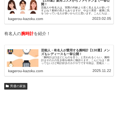
【135選】愛用コスメからファイテンまで一挙公
開！
芸能人や有名人は、実際の年齢より若く見える人が多いで
すよね？素材の良さもありますが、やはり美容・健康に気
をつかっている人が多いからだと思います。こんにちは！
カゲロウです芸能人たちは、どんな方法で若返りを図って
2023.02.05
kagerou-kazoku.com
いるのでしょうか？今回は、芸能人…
有名人の
腕時計
を紹介！
芸能人・有名人が愛用する腕時計【130選】メン
ズもレディースも一挙公開！
「腕時計は口ほどにものを言う」と言われるくらい、腕時
計はその人の生き様を雄弁に物語ります。こんにちは！持
ってないけど時計好きのカゲロウです今回は、芸能人・有
名人の腕時計をご紹介し、その人となりに思いを寄せたい
と思います。見たいページをクリッ…
2025.11.22
kagerou-kazoku.com
男優の家族