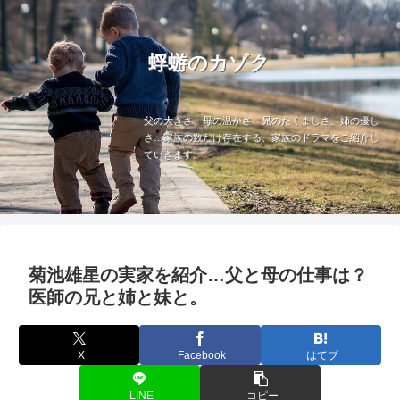
蜉蝣のカゾク
父の大きさ、母の温かさ、兄のたくましさ、姉の優し
さ…家族の数だけ存在する、家族のドラマをご紹介し
ていきます。
菊池雄星の実家を紹介…父と母の仕事は？
医師の兄と姉と妹と。
X
Facebook
はてブ
LINE
コピー