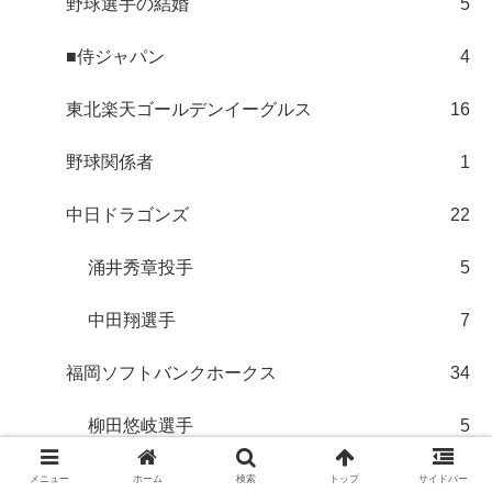
野球選手の結婚
5
■侍ジャパン
4
東北楽天ゴールデンイーグルス
16
野球関係者
1
中日ドラゴンズ
22
涌井秀章投手
5
中田翔選手
7
福岡ソフトバンクホークス
34
柳田悠岐選手
5
今宮健太選手
5
メニュー
ホーム
検索
トップ
サイドバー