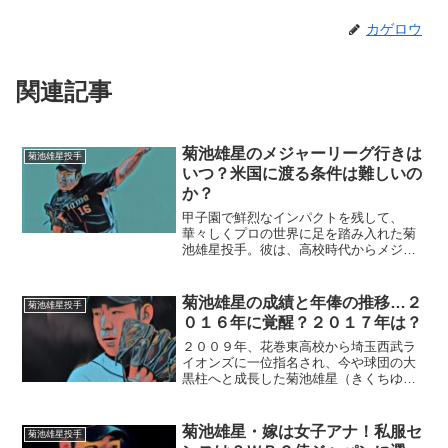
カゲロウ
関連記事
菊池雄星のメジャーリーグ行きは
菊池雄星投手
いつ？米国に渡る条件は難しいの
か？
甲子園で鮮烈なインパクトを残して、
華々しくプロの世界に足を踏み入れた菊
池雄星投手。彼は、高校時代からメジャ
ーリーグに興味を示していました。そん
な菊池投手がアメリカに渡るのも、そん
なに遠い事ではないと思います。■メジャ
菊池雄星の成績と年俸の推移…２
菊池雄星投手
ーリーグ行きはいつ？菊池...
０１６年に覚醒？２０１７年は？
２００９年、花巻東高校から埼玉西武ラ
イオンズに一位指名され、今や球団の大
黒柱へと成長した菊池雄星（きくちゆう
せい）投手。そんな活躍をおさめる菊池
選手の年俸が、気になって仕方がありま
せん。今回は、菊池選手のここまでの成
菊池雄星・嫁は女子アナ！私服セ
菊池雄星投手
績と年俸について迫りたい...