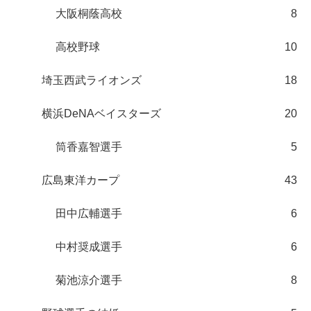
大阪桐蔭高校
8
高校野球
10
埼玉西武ライオンズ
18
横浜DeNAベイスターズ
20
筒香嘉智選手
5
広島東洋カープ
43
田中広輔選手
6
中村奨成選手
6
菊池涼介選手
8