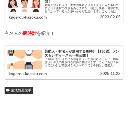
開！
芸能人や有名人は、実際の年齢より若く見える人が多いで
すよね？素材の良さもありますが、やはり美容・健康に気
をつかっている人が多いからだと思います。こんにちは！
カゲロウです芸能人たちは、どんな方法で若返りを図って
2023.02.05
kagerou-kazoku.com
いるのでしょうか？今回は、芸能人…
有名人の
腕時計
を紹介！
芸能人・有名人が愛用する腕時計【130選】メン
ズもレディースも一挙公開！
「腕時計は口ほどにものを言う」と言われるくらい、腕時
計はその人の生き様を雄弁に物語ります。こんにちは！持
ってないけど時計好きのカゲロウです今回は、芸能人・有
名人の腕時計をご紹介し、その人となりに思いを寄せたい
と思います。見たいページをクリッ…
2025.11.22
kagerou-kazoku.com
菊池雄星投手