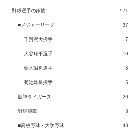
野球選手の家族
571
■メジャーリーグ
37
千賀滉大投手
7
大谷翔平選手
10
鈴木誠也選手
5
菊池雄星投手
5
阪神タイガース
20
野球観戦
8
■高校野球・大学野球
48