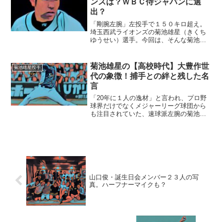
ンスは？ＷＢＣ侍ジャパンに選
出？
「剛腕左腕」左投手で１５０キロ超え。
埼玉西武ライオンズの菊池雄星（きくち
ゆうせい）選手。今回は、そんな菊池投
手の横顔に迫りたいと思います。■お嫁さ
んは女子アナ・深津瑠美さん菊池雄星選
手のお嫁さんは、フリーアナウンサーの
菊池雄星の【高校時代】大豊作世
菊池雄星投手
深津瑠美さんです。とて...
代の象徴！捕手との絆と残した名
言
「20年に１人の逸材」と言われ、プロ野
球界だけでなくメジャーリーグ球団から
も注目されていた、速球派左腕の菊池雄
星(きくちゆうせい)選手。今回は、菊池選
手の高校時代にスポットを当てみまし
た！■高校時代は同年代が「菊池雄星」世
代と呼ばれる菊池雄...
山口俊・誕生日会メンバー２３人の写
真。ハーフナーマイクも？