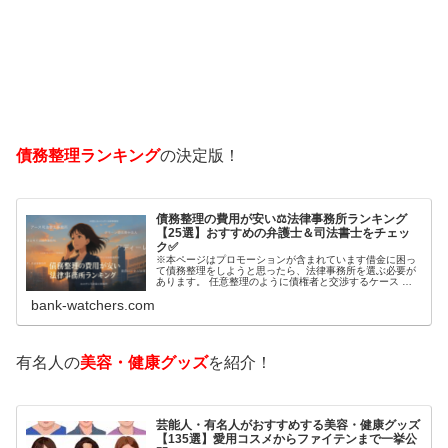
債務整理ランキング
の決定版！
債務整理の費用が安い⚖️法律事務所ランキング
【25選】おすすめの弁護士＆司法書士をチェッ
ク✅
※本ページはプロモーションが含まれています借金に困っ
て債務整理をしようと思ったら、法律事務所を選ぶ必要が
あります。 任意整理のように債権者と交渉するケース 自
己破産のように裁判所が関係するケースいずれも専門家の
bank-watchers.com
知識と経験が必要だからです。で…
有名人の
美容・健康グッズ
を紹介！
芸能人・有名人がおすすめする美容・健康グッズ
【135選】愛用コスメからファイテンまで一挙公