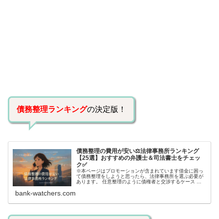
債務整理ランキング
の決定版！
債務整理の費用が安い⚖️法律事務所ランキング
【25選】おすすめの弁護士＆司法書士をチェッ
ク✅
※本ページはプロモーションが含まれています借金に困っ
て債務整理をしようと思ったら、法律事務所を選ぶ必要が
あります。 任意整理のように債権者と交渉するケース 自
己破産のように裁判所が関係するケースいずれも専門家の
bank-watchers.com
知識と経験が必要だからです。で…