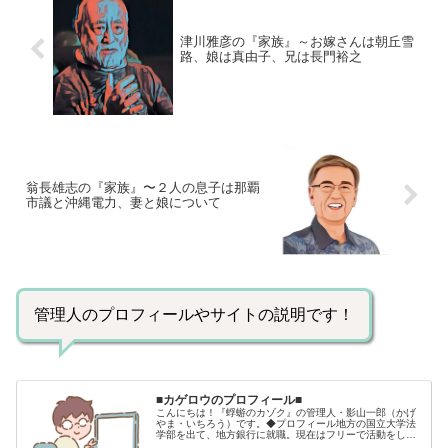
津川雅彦の『家族』～お嫁さんは朝丘雪
路、娘は真由子、兄は長門裕之
翁長雄志の『家族』〜２人の息子は那覇
市議と沖縄電力、妻と娘について
管理人のプロフィールやサイトの説明です！
■カゲロウのプロフィール■
こんにちは！『蜉蝣のカゾク』の管理人・影山一郎（かげ
やま・いちろう）です。◆プロフィール地方の国立大学法
学部を出て、地方銀行に就職。現在はフリーで活動をして
います。 2009年12月2日 宅建士試験合格（合格率