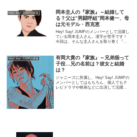
族』についてまとめま...
岡本圭人の『家族』～結婚して
Hey! Say! JUMPの家族
る？父は“男闘呼組”岡本健一、母
は元モデル・西克恵
Hey! Say! JUMPのメンバーとして活躍し
ている岡本圭人さん。漢字が苦手です！
今回は、そんな圭人さんを取り巻く『家
族』にスポットを当て、ご紹介します。
名 前：岡本圭人（おかもと・けい
と）生年月日：1993年〈平成5年〉4月1
有岡大貴の『家族』～兄弟揃って
Hey! Say! JUMPの家族
日身 ...
子役…兄の名前は？彼女と結婚
は？
ジャニーズに所属し、Hey! Say! JUMPの
メンバーとしてはもちろん、個人でもテ
レビドラマや映画などに出演して活躍し
ている、有岡大貴さん。今回は、そんな
有岡大貴さんを取り巻く『家族』にスポ
ットを当て、ご紹介します。名 前：
有岡大貴（...