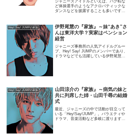
ジャニーズアイドルといえば、バク転な
ど体操選手のようなアクロバティックな
ダンスなどを披露することも多いです
が、本格的な体操選手は所属していませ
んでした。Hey! Say! JUMPの知念侑李さ
んは、映画「金メダル男」で見事な体操
伊野尾慧の『家族』～妹“あき”さ
Hey! Say! JUMPの家族
演技を披露し...
んは東洋大学？実家はペンション
経営
ジャニーズ事務所の人気アイドルグルー
プ、Hey! Say! JUMPのメンバーであり、
ドラマなどでも活躍している伊野尾慧さ
ん。今回は、そんな伊野尾慧さんを取り
巻く『家族』にスポットを当て、ご紹介
します。名 前：伊野尾慧（いのお・
けい）生年...
山田涼介の『家族』～病気の妹と
Hey! Say! JUMPの家族
共に列席した姉・山田千尋の結婚
式
最近、ジャニーズの中で活動が目立って
いる「Hey!Say!JUMP」。バラエティや
ドラマ、音楽活動など多岐に渡ります
が、その中でも最も女性人気の高いの
が、今回紹介する「山田涼介」さんで
す。今回は、そんな山田涼介さんの『家