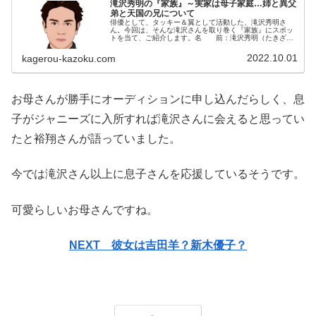
滝沢秀明の『家族』～実家は母子家庭…姉と異父
弟と天国の兄について
俳優として、タッキー＆翼として活動した、滝沢秀明さ
ん。今回は、そんな滝沢さんを取り巻く『家族』にスポッ
トを当て、ご紹介します。名 前：滝沢秀明（たきざ
わ・ひであき）生年月日：1982年〈昭和57年〉3月29日
身 長：169 cm血液型 ...
2022.10.01
kagerou-kazoku.com
お母さんが勝手にオーディションに申し込んだらしく、息
子がジャニーズに入所すれば滝沢さんに会えると思ってい
たと裕翔さんが語っていました。
今では滝沢さん以上に息子さんを応援しているそうです。
可愛らしいお母さんですね。
NEXT 彼女は吉田羊？新木優子？