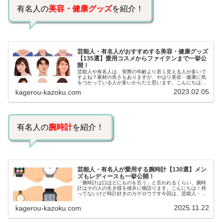
有名人の
美容・健康グッズ
を紹介！
芸能人・有名人がおすすめする美容・健康グッズ
【135選】愛用コスメからファイテンまで一挙公
開！
芸能人や有名人は、実際の年齢より若く見える人が多いで
すよね？素材の良さもありますが、やはり美容・健康に気
をつかっている人が多いからだと思います。こんにちは！
カゲロウです芸能人たちは、どんな方法で若返りを図って
2023.02.05
kagerou-kazoku.com
いるのでしょうか？今回は、芸能人…
有名人の
腕時計
を紹介！
芸能人・有名人が愛用する腕時計【130選】メン
ズもレディースも一挙公開！
「腕時計は口ほどにものを言う」と言われるくらい、腕時
計はその人の生き様を雄弁に物語ります。こんにちは！持
ってないけど時計好きのカゲロウです今回は、芸能人・有
名人の腕時計をご紹介し、その人となりに思いを寄せたい
と思います。見たいページをクリッ…
2025.11.22
kagerou-kazoku.com