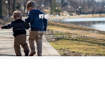
蜉蝣のカゾク
父の大きさ、母の温かさ、兄のたくましさ、姉の優し
さ…家族の数だけ存在する、家族のドラマをご紹介し
ていきます。