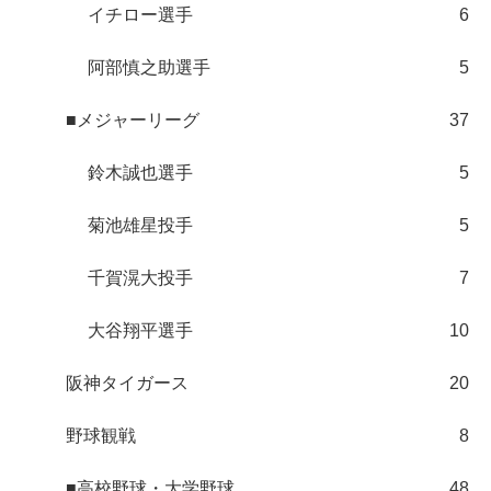
イチロー選手
6
阿部慎之助選手
5
■メジャーリーグ
37
鈴木誠也選手
5
菊池雄星投手
5
千賀滉大投手
7
大谷翔平選手
10
阪神タイガース
20
野球観戦
8
■高校野球・大学野球
48