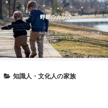
蜉蝣のカゾク
父の大きさ、母の温かさ、兄のたくましさ、姉の優し
さ…家族の数だけ存在する、家族のドラマをご紹介し
ていきます。
知識人・文化人の家族