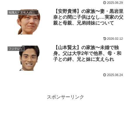
2025.06.29
【安野貴博】の家族〜妻・黒岩里
知識人・文化人の家族
奈との間に子供はなし…実家の父
親と母親、兄弟姉妹について
2026.02.12
【山本賢太】の家族〜未婚で独
フジテレビ
身。父は大学2年で他界、母・和
子との絆、兄と妹に支えられ
2025.06.24
スポンサーリンク