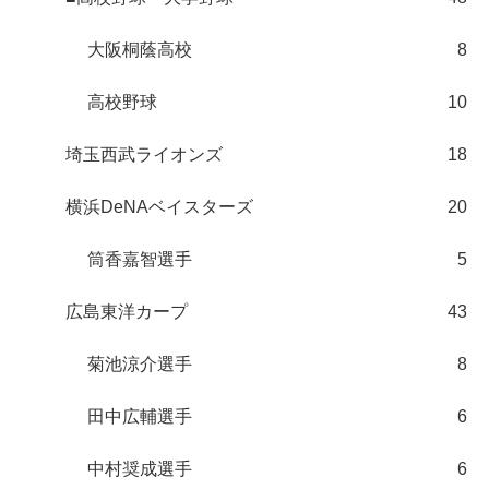
大阪桐蔭高校
8
高校野球
10
埼玉西武ライオンズ
18
横浜DeNAベイスターズ
20
筒香嘉智選手
5
広島東洋カープ
43
菊池涼介選手
8
田中広輔選手
6
中村奨成選手
6