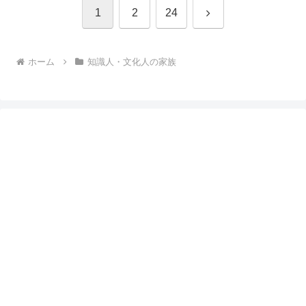
次
1
2
24
へ
ホーム
知識人・文化人の家族