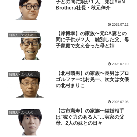
子との間に娘が１人…弟はY&N
Brothers社長・秋元伸介
2025.07.12
【岸博幸】の家族〜元CA妻との
知識人・文化人の家族
間に子供が２人…離別した父、母
子家庭で支え合った母と姉
2025.07.10
【北村晴男】の家族〜長男はプロ
知識人・文化人の家族
ゴルファー北村晃一、次女は女優
の北村まりこ
2025.07.06
【古市憲寿】の家族〜結婚相手
知識人・文化人の家族
は“稼ぐ力のある人”…実家の父
母、2人の妹との日々