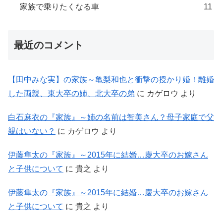
家族で乗りたくなる車
11
最近のコメント
【田中みな実】の家族～亀梨和也と衝撃の授かり婚！離婚
した両親、東大卒の姉、北大卒の弟
に
カゲロウ
より
白石麻衣の『家族』～姉の名前は智美さん？母子家庭で父
親はいない？
に
カゲロウ
より
伊藤隼太の『家族』～2015年に結婚…慶大卒のお嫁さん
と子供について
に
貴之
より
伊藤隼太の『家族』～2015年に結婚…慶大卒のお嫁さん
と子供について
に
貴之
より