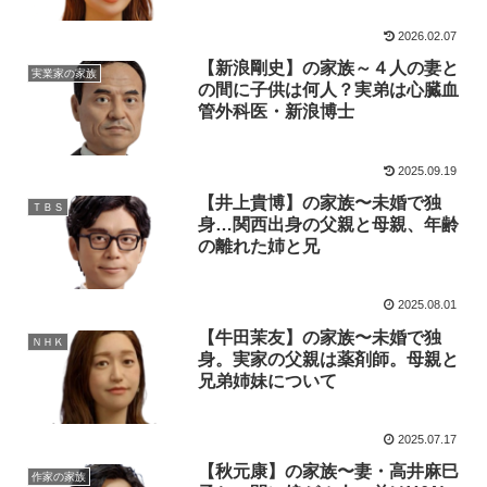
2026.02.07
【新浪剛史】の家族～４人の妻と
実業家の家族
の間に子供は何人？実弟は心臓血
管外科医・新浪博士
2025.09.19
【井上貴博】の家族〜未婚で独
ＴＢＳ
身…関西出身の父親と母親、年齢
の離れた姉と兄
2025.08.01
【牛田茉友】の家族〜未婚で独
ＮＨＫ
身。実家の父親は薬剤師。母親と
兄弟姉妹について
2025.07.17
【秋元康】の家族〜妻・高井麻巳
作家の家族