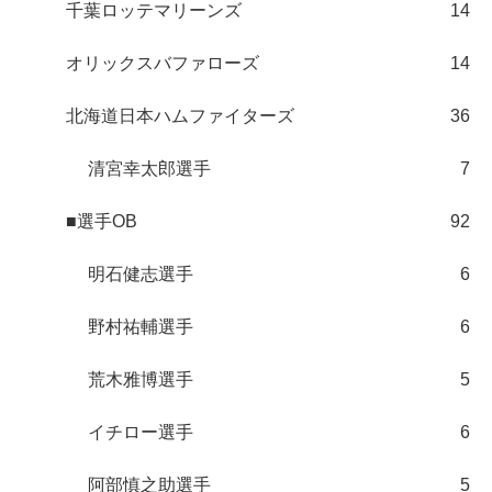
千葉ロッテマリーンズ
14
オリックスバファローズ
14
北海道日本ハムファイターズ
36
清宮幸太郎選手
7
■選手OB
92
明石健志選手
6
野村祐輔選手
6
荒木雅博選手
5
イチロー選手
6
阿部慎之助選手
5