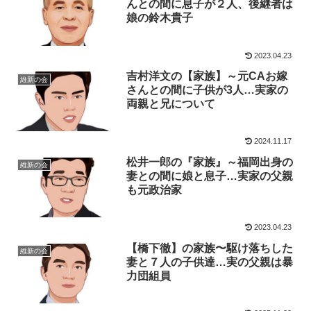
んとの間に息子が２人、後継者は
娘の鈴木貴子
2023.04.23
吉村洋文の【家族】～元CAお嫁
維新の会
さんとの間に子供が3人…実家の
両親と兄について
2024.11.17
松井一郎の『家族』～福岡出身の
維新の会
妻との間に娘と息子…実家の父親
も元政治家
2023.04.23
【橋下徹】の家族〜駆け落ちした
維新の会
妻と７人の子供達…実の父親は暴
力団組員