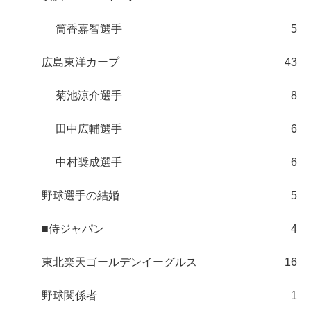
筒香嘉智選手
5
広島東洋カープ
43
菊池涼介選手
8
田中広輔選手
6
中村奨成選手
6
野球選手の結婚
5
■侍ジャパン
4
東北楽天ゴールデンイーグルス
16
野球関係者
1