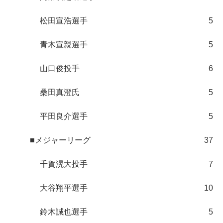
松田宣浩選手
5
青木宣親選手
5
山口俊投手
6
桑田真澄氏
5
平田良介選手
5
■メジャーリーグ
37
千賀滉大投手
7
大谷翔平選手
10
鈴木誠也選手
5