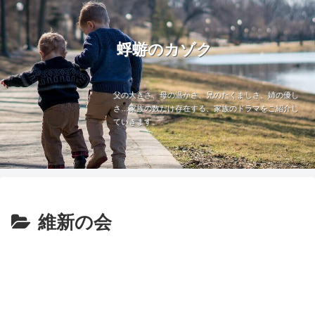
蜉蝣のカゾク
父の大きさ、母の温かさ、兄のたくましさ、姉の優し
さ…家族の数だけ存在する、家族のドラマをご紹介し
ていきます。
維新の会