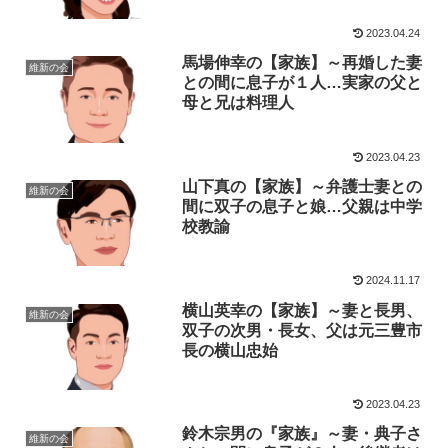
2023.04.24
馬場伸幸の【家族】～再婚した妻
維新の会
との間に息子が１人…実家の父と
母と兄は料理人
2023.04.23
山下真の【家族】～弁護士妻との
維新の会
間に双子の息子と娘…父親は中学
校教諭
2024.11.17
横山英幸の【家族】～妻と長男、
維新の会
双子の次男・長女、父は元三豊市
長の横山忠始
2023.04.23
鈴木宗男の『家族』～妻・典子さ
維新の会