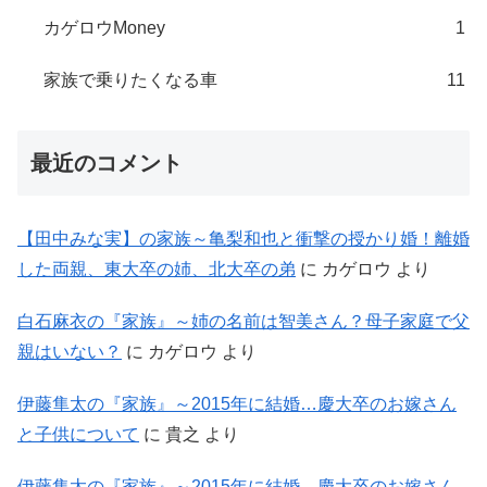
カゲロウMoney
1
家族で乗りたくなる車
11
最近のコメント
【田中みな実】の家族～亀梨和也と衝撃の授かり婚！離婚
した両親、東大卒の姉、北大卒の弟
に
カゲロウ
より
白石麻衣の『家族』～姉の名前は智美さん？母子家庭で父
親はいない？
に
カゲロウ
より
伊藤隼太の『家族』～2015年に結婚…慶大卒のお嫁さん
と子供について
に
貴之
より
伊藤隼太の『家族』～2015年に結婚…慶大卒のお嫁さん