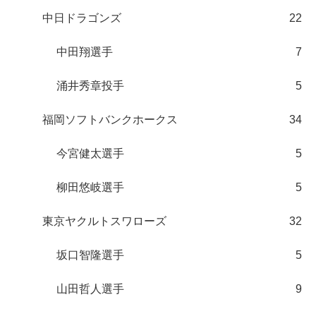
中日ドラゴンズ
22
中田翔選手
7
涌井秀章投手
5
福岡ソフトバンクホークス
34
今宮健太選手
5
柳田悠岐選手
5
東京ヤクルトスワローズ
32
坂口智隆選手
5
山田哲人選手
9