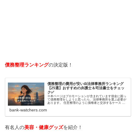
債務整理ランキング
の決定版！
債務整理の費用が安い⚖️法律事務所ランキング
【25選】おすすめの弁護士＆司法書士をチェッ
ク✅
※本ページはプロモーションが含まれています借金に困っ
て債務整理をしようと思ったら、法律事務所を選ぶ必要が
あります。 任意整理のように債権者と交渉するケース 自
己破産のように裁判所が関係するケースいずれも専門家の
bank-watchers.com
知識と経験が必要だからです。で…
有名人の
美容・健康グッズ
を紹介！