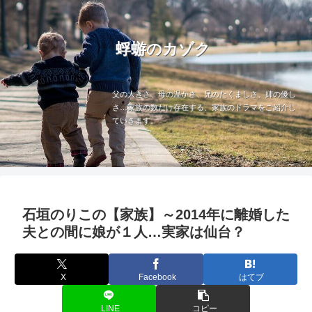
蜉蝣のカゾク
父の大きさ、母の温かさ、兄のたくましさ、姉の優し
さ…家族の数だけ存在する、家族のドラマをご紹介し
ていきます。
石垣のりこの【家族】～2014年に離婚した
夫との間に娘が１人…実家は仙台？
X
Facebook
はてブ
LINE
コピー