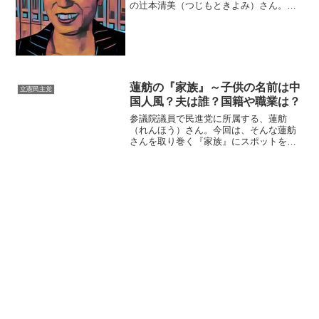
の辻本清美（つじもときよみ）さん。今
回は、そんな辻本さんを取り巻く『家
族』にスポットを当て、ご紹介します。
◆実家はうどん屋辻本清美議員は、奈良
県吉野郡大淀町に生まれまし...
蓮舫の『家族』～子供の名前は中
立憲民主党
国人風？夫は誰？国籍や職業は？
参議院議員で民進党に所属する、蓮舫
（れんほう）さん。今回は、そんな蓮舫
さんを取り巻く『家族』にスポットを当
て、ご紹介します。◆台湾の祖父蓮舫さ
んの祖先は「謝」という姓で、台湾白河
鎮（はくがちん）の出身です。蓮舫さん
のお祖父さんの名前は、謝達...