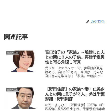
カゲロウ
関連記事
宮口治子の『家族』～離婚した夫
立憲民主党
との間に３人の子供…再婚予定男
性と写る角隠し写真
元フリーアナウンサーで、参議院議員を
務める、宮口治子さん。今回は、そんな
宮口さんを取り巻く『家族』の物語で
す。【プロフィール】名前：宮口治子
（みやぐち・はるこ）生年月日：1976年3
月5日出身地：広島県福山市出身大学：大
【野田佳彦】の家族〜妻・仁美さ
立憲民主党
阪音楽大学音楽学部声...
んとの間に息子が２人…弟は千葉
県議・野田剛彦
のだ・よしひこ【野田佳彦】1957年〈昭
和32年〉5月20日生まれ。千葉県船橋市出