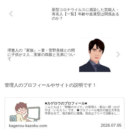
新型コロナウイルスに感染した芸能人・
有名人【一覧】年齢や血液型は関係ある
のか？
堺雅人の『家族』～妻・菅野美穂との間
に子供が２人…実家の両親と兄弟につい
て
管理人のプロフィールやサイトの説明です！
■カゲロウのプロフィール■
こんにちは！『蜉蝣のカゾク』の管理人・影山一郎（かげ
やま・いちろう）です。◆プロフィール地方の国立大学法
学部を出て、地方銀行に就職。現在はフリーで活動をして
います。 2009年12月2日 宅建士試験合格（合格率
15.85％） 2012年1月…
2026.07.05
kagerou-kazoku.com