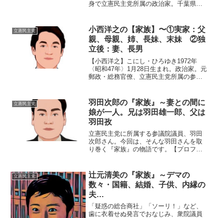
身で立憲民主党所属の政治家。千葉県議
会議員、衆議院議員、財務大臣（第14
代）、内閣総理大臣（第95代）を歴任し
た。❶父親野田義信。1930〈昭和５〉年
小西洋之の【家族】〜①実家：父
立憲民主党
～202...
親、母親、姉、長妹、末妹 ②独
立後：妻、長男
【小西洋之】こにし・ひろゆき1972年
〈昭和47年〉1月28日生まれ。政治家。元
郵政・総務官僚、立憲民主党所属の参議
院議員。👨‍👩‍👧 家族 父親 母親 姉（１歳
上） 長妹（６歳下） 末妹（８歳下） 妻
長男〈Copyright カゲロウ家...
羽田次郎の『家族』～妻との間に
立憲民主党
娘が一人。兄は羽田雄一郎、父は
羽田孜
立憲民主党に所属する参議院議員、羽田
次郎さん。今回は、そんな羽田さんを取
り巻く『家族』の物語です。【プロフィ
ール】名前：羽田次郎（はた・じろう）
生年月日：1969年〈昭和44年〉9月7日出
生地：東京都千代田区出身大学：ウェイ
辻元清美の『家族』～デマの
立憲民主党
クフォレスト大学...
数々・国籍、結婚、子供、内縁の
夫…
「疑惑の総合商社」「ソーリ！」など、
歯に衣着せぬ発言でおなじみ、衆院議員