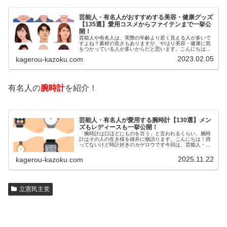
芸能人・有名人がおすすめする美容・健康グッズ
【135選】愛用コスメからファイテンまで一挙公
開！
芸能人や有名人は、実際の年齢より若く見える人が多いで
すよね？素材の良さもありますが、やはり美容・健康に気
をつかっている人が多いからだと思います。こんにちは！
カゲロウです芸能人たちは、どんな方法で若返りを図って
2023.02.05
kagerou-kazoku.com
いるのでしょうか？今回は、芸能人…
有名人の
腕時計
を紹介！
芸能人・有名人が愛用する腕時計【130選】メン
ズもレディースも一挙公開！
「腕時計は口ほどにものを言う」と言われるくらい、腕時
計はその人の生き様を雄弁に物語ります。こんにちは！持
ってないけど時計好きのカゲロウです今回は、芸能人・有
名人の腕時計をご紹介し、その人となりに思いを寄せたい
と思います。見たいページをクリッ…
2025.11.22
kagerou-kazoku.com
立憲民主党