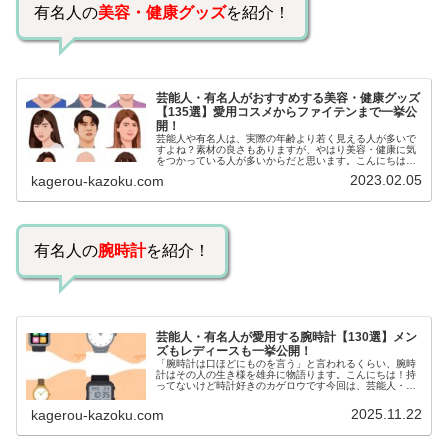
有名人の
美容・健康グッズ
を紹介！
芸能人・有名人がおすすめする美容・健康グッズ
【135選】愛用コスメからファイテンまで一挙公
開！
芸能人や有名人は、実際の年齢より若く見える人が多いで
すよね？素材の良さもありますが、やはり美容・健康に気
をつかっている人が多いからだと思います。こんにちは！
カゲロウです芸能人たちは、どんな方法で若返りを図って
2023.02.05
kagerou-kazoku.com
いるのでしょうか？今回は、芸能人…
有名人の
腕時計
を紹介！
芸能人・有名人が愛用する腕時計【130選】メン
ズもレディースも一挙公開！
「腕時計は口ほどにものを言う」と言われるくらい、腕時
計はその人の生き様を雄弁に物語ります。こんにちは！持
ってないけど時計好きのカゲロウです今回は、芸能人・有
名人の腕時計をご紹介し、その人となりに思いを寄せたい
と思います。見たいページをクリッ…
2025.11.22
kagerou-kazoku.com