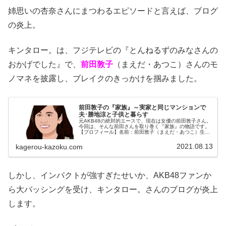
姉思いの杏奈さんにまつわるエピソードと言えば、ブログ
の炎上。
キンタロー。は、フジテレビの『とんねるずのみなさんの
おかげでした』で、
前田敦子
（まえだ・あつこ）さんのモ
ノマネを披露し、ブレイクのきっかけを掴みました。
前田敦子の『家族』～実家と同じマンションで
夫･勝地涼と子供と暮らす
元AKB48の絶対的エースで、現在は女優の前田敦子さん。
今回は、そんな前田さんを取り巻く『家族』の物語です。
【プロフィール】名前：前田敦子（まえだ・あつこ）生年
月日：1991年（平成3年）7月10日血液型：A型身長：
161cm出身地：千葉県...
2021.08.13
kagerou-kazoku.com
しかし、インパクトが強すぎたせいか、AKB48ファンか
ら大バッシングを受け、キンタロー。さんのブログが炎上
します。