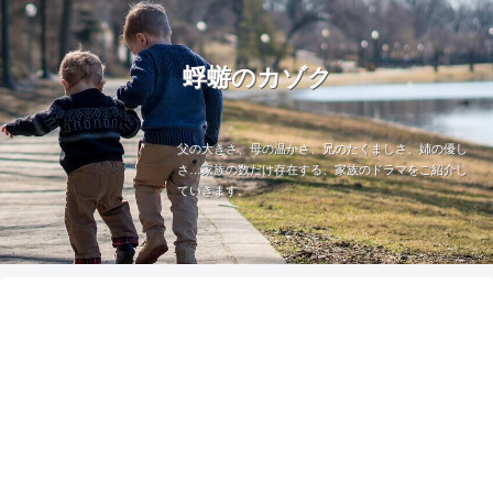
蜉蝣のカゾク
父の大きさ、母の温かさ、兄のたくましさ、姉の優し
さ…家族の数だけ存在する、家族のドラマをご紹介し
ていきます。