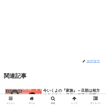
カゲロウ
関連記事
今いくよの『家族』～旦那は相方
女性芸人の家族
の今くるよ・子供は弟子や後輩た
ち
メニュー
ホーム
検索
トップ
サイドバー
2015年5月28日、ベテラン漫才コンビ