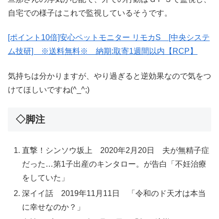
自宅での様子はこれで監視しているそうです。
[ポイント10倍]安心ペットモニター リモカS [中央システ
ム技研] ※送料無料※ 納期:取寄1週間以内【RCP】
気持ちは分かりますが、やり過ぎると逆効果なので気をつ
けてほしいですね(^_^;)
◇脚注
直撃！シンソウ坂上 2020年2月20日 夫が無精子症
だった…第1子出産のキンタロー。が告白「不妊治療
をしていた」
深イイ話 2019年11月11日 「令和のド天才は本当
に幸せなのか？」