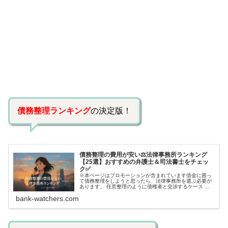
債務整理ランキング
の決定版！
債務整理の費用が安い⚖️法律事務所ランキング
【25選】おすすめの弁護士＆司法書士をチェッ
ク✅
※本ページはプロモーションが含まれています借金に困っ
て債務整理をしようと思ったら、法律事務所を選ぶ必要が
あります。 任意整理のように債権者と交渉するケース 自
己破産のように裁判所が関係するケースいずれも専門家の
bank-watchers.com
知識と経験が必要だからです。で…