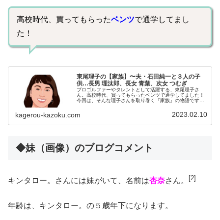
高校時代、買ってもらった
ベンツ
で通学してまし
た！
東尾理子の【家族】〜夫・石田純一と３人の子
供…長男 理汰郎、長女 青葉、次女 つむぎ
プロゴルファーやタレントとして活躍する、東尾理子さ
ん。高校時代、買ってもらったベンツで通学してました！
今回は、そんな理子さんを取り巻く『家族』の物語です。
名 前：東尾理子（ひがしお・りこ）生年月日：1975年
〈昭和50年〉11月18日身 ...
2023.02.10
kagerou-kazoku.com
◆妹（画像）のブログコメント
[2]
キンタロー。さんには妹がいて、名前は
杏奈
さん。
年齢は、キンタロー。の５歳年下になります。