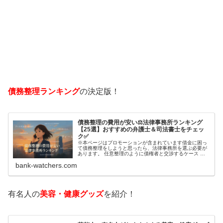
債務整理ランキング
の決定版！
債務整理の費用が安い⚖️法律事務所ランキング
【25選】おすすめの弁護士＆司法書士をチェッ
ク✅
※本ページはプロモーションが含まれています借金に困っ
て債務整理をしようと思ったら、法律事務所を選ぶ必要が
あります。 任意整理のように債権者と交渉するケース 自
己破産のように裁判所が関係するケースいずれも専門家の
bank-watchers.com
知識と経験が必要だからです。で…
有名人の
美容・健康グッズ
を紹介！