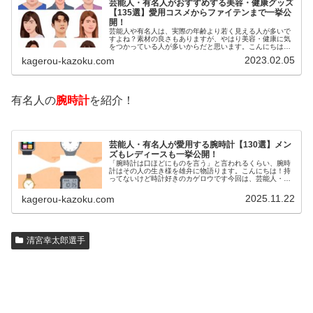
芸能人・有名人がおすすめする美容・健康グッズ
【135選】愛用コスメからファイテンまで一挙公
開！
芸能人や有名人は、実際の年齢より若く見える人が多いで
すよね？素材の良さもありますが、やはり美容・健康に気
をつかっている人が多いからだと思います。こんにちは！
カゲロウです芸能人たちは、どんな方法で若返りを図って
2023.02.05
kagerou-kazoku.com
いるのでしょうか？今回は、芸能人…
有名人の
腕時計
を紹介！
芸能人・有名人が愛用する腕時計【130選】メン
ズもレディースも一挙公開！
「腕時計は口ほどにものを言う」と言われるくらい、腕時
計はその人の生き様を雄弁に物語ります。こんにちは！持
ってないけど時計好きのカゲロウです今回は、芸能人・有
名人の腕時計をご紹介し、その人となりに思いを寄せたい
と思います。見たいページをクリッ…
2025.11.22
kagerou-kazoku.com
清宮幸太郎選手