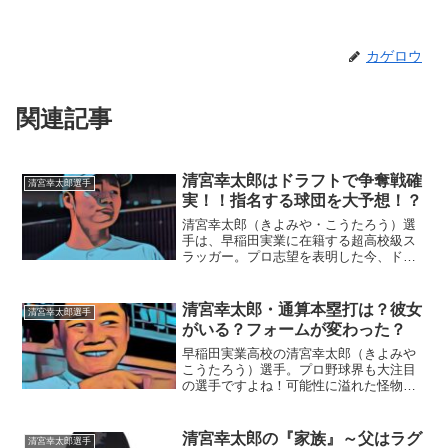
カゲロウ
関連記事
清宮幸太郎はドラフトで争奪戦確
清宮幸太郎選手
実！！指名する球団を大予想！？
清宮幸太郎（きよみや・こうたろう）選
手は、早稲田実業に在籍する超高校級ス
ラッガー。プロ志望を表明した今、ドラ
フトで競合は確実ですね。◆清宮幸太郎
選手は指名する球団はどこ？今の所、清
宮幸太郎選手の獲得の意思がない球団
清宮幸太郎・通算本塁打は？彼女
清宮幸太郎選手
は、オリックスバファローズ...
がいる？フォームが変わった？
早稲田実業高校の清宮幸太郎（きよみや
こうたろう）選手。プロ野球界も大注目
の選手ですよね！可能性に溢れた怪物ス
ラッガー、そんな清宮選手の素顔に迫り
たいと思います。■清宮選手には彼女がい
るの？清宮幸太郎選手には、女優の広瀬
清宮幸太郎の『家族』～父はラグ
清宮幸太郎選手