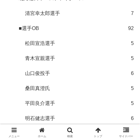
清宮幸太郎選手
7
■選手OB
92
松田宣浩選手
5
青木宣親選手
5
山口俊投手
6
桑田真澄氏
5
平田良介選手
5
明石健志選手
6
野村祐輔選手
6
メニュー
ホーム
検索
トップ
サイドバー