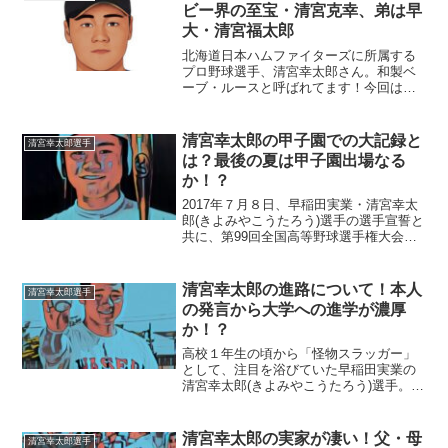
すずさん似の可愛い彼女...
ビー界の至宝・清宮克幸、弟は早
大・清宮福太郎
北海道日本ハムファイターズに所属する
プロ野球選手、清宮幸太郎さん。和製ベ
ーブ・ルースと呼ばれてます！今回は、
そんな清宮選手を育んできた「家族」に
スポットを当て、ご紹介します。名
前：清宮幸太郎（きよみや・こうたろ
清宮幸太郎の甲子園での大記録と
清宮幸太郎選手
う）生年月日：1999年〈...
は？最後の夏は甲子園出場なる
か！？
2017年７月８日、早稲田実業・清宮幸太
郎(きよみやこうたろう)選手の選手宣誓と
共に、第99回全国高等野球選手権大会・
東西東京大会が開幕しました。先日、乳
癌のため他界した小林麻央さんがブログ
で綴っていた言葉に影響を受けたという
清宮幸太郎の進路について！本人
清宮幸太郎選手
清宮選手の選手...
の発言から大学への進学が濃厚
か！？
高校１年生の頃から「怪物スラッガー」
として、注目を浴びていた早稲田実業の
清宮幸太郎(きよみやこうたろう)選手。甲
子園で清宮選手の姿が見られない今、観
衆の興味は高校卒業後の進路です。将来
の夢は「メジャーリーグで本塁打王」と
清宮幸太郎の実家が凄い！父・母
清宮幸太郎選手