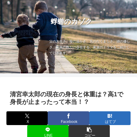
蜉蝣のカゾク
父の大きさ、母の温かさ、兄のたくましさ、姉の優し
さ…家族の数だけ存在する、家族のドラマをご紹介し
ていきます。
清宮幸太郎の現在の身長と体重は？高1で
身長が止まったって本当！？
X
Facebook
はてブ
LINE
コピー