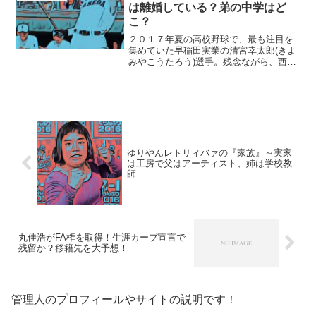
公言している清宮選手...
は離婚している？弟の中学はど
こ？
２０１７年夏の高校野球で、最も注目を
集めていた早稲田実業の清宮幸太郎(きよ
みやこうたろう)選手。残念ながら、西東
京大会の決勝で敗れてしまい、その姿を
甲子園で見る事は出来なくなってしまい
ました。今回は、怪物・清宮選手のルー
ツである家族について...
ゆりやんレトリィバァの『家族』～実家
は工房で父はアーティスト、姉は学校教
師
丸佳浩がFA権を取得！生涯カープ宣言で
残留か？移籍先を大予想！
管理人のプロフィールやサイトの説明です！