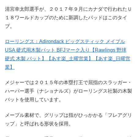
清宮幸太郎選手が、２０１７年９月にカナダで行われたＵ
１８ワールドカップのために新調したバッドはこのタイ
プ。
ローリングス：Adirondack ビッグスティック メイプル
USA 硬式用木製バット BFJマーク入り【Rawlings 野球
硬式 木製 バット】【あす楽_土曜営業】【あす楽_日曜営
業】
メジャーでは２０１５年の本塁打王で屈指のスラッガー・
ハーパー選手（ナショナルズ）がローリングス社製の木製
バットを使用しています。
メープル素材で、グリップは指がひっかかる「フレアグリ
ップ」と呼ばれる形状を採用。