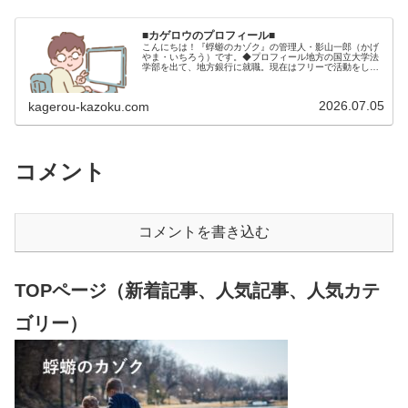
■カゲロウのプロフィール■
こんにちは！『蜉蝣のカゾク』の管理人・影山一郎（かげ
やま・いちろう）です。◆プロフィール地方の国立大学法
学部を出て、地方銀行に就職。現在はフリーで活動をして
います。 2009年12月2日 宅建士試験合格（合格率
15.85％） 2012年1月…
2026.07.05
kagerou-kazoku.com
コメント
コメントを書き込む
TOPページ（新着記事、人気記事、人気カテ
ゴリー）