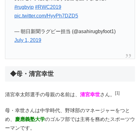
#rugbyjp
#RWC2019
pic.twitter.com/HyyPh7DZD5
— 朝日新聞ラグビー担当 (@asahirugbyfoot1)
July 1, 2019
◆母・清宮幸世
[1]
清宮幸太郎選手の母親の名前は、
清宮幸世
さん。
母・幸世さんは中学時代、野球部のマネージャーをつと
め、
慶應義塾大学
のゴルフ部では主将を務めたスポーツウ
ーマンです。