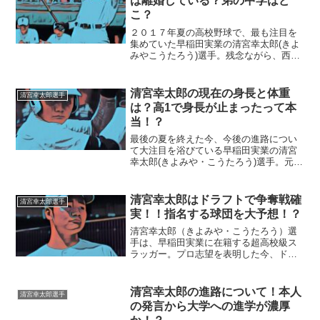
は離婚している？弟の中学はど
こ？
２０１７年夏の高校野球で、最も注目を
集めていた早稲田実業の清宮幸太郎(きよ
みやこうたろう)選手。残念ながら、西東
京大会の決勝で敗れてしまい、その姿を
甲子園で見る事は出来なくなってしまい
ました。今回は、怪物・清宮選手のルー
清宮幸太郎の現在の身長と体重
清宮幸太郎選手
ツである家族について...
は？高1で身長が止まったって本
当！？
最後の夏を終えた今、今後の進路につい
て大注目を浴びている早稲田実業の清宮
幸太郎(きよみや・こうたろう)選手。元ラ
グビー選手の清宮克幸さんを父に持つ清
宮選手は、父親譲りの素晴らしい体格を
しています。今回は、そんな清宮選手の
清宮幸太郎はドラフトで争奪戦確
清宮幸太郎選手
身長や体重について調...
実！！指名する球団を大予想！？
清宮幸太郎（きよみや・こうたろう）選
手は、早稲田実業に在籍する超高校級ス
ラッガー。プロ志望を表明した今、ドラ
フトで競合は確実ですね。◆清宮幸太郎
選手は指名する球団はどこ？今の所、清
宮幸太郎選手の獲得の意思がない球団
清宮幸太郎の進路について！本人
清宮幸太郎選手
は、オリックスバファローズ...
の発言から大学への進学が濃厚