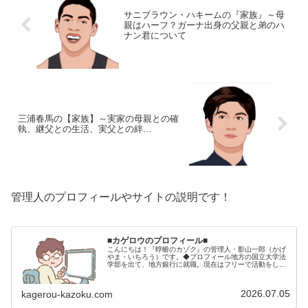
サニブラウン・ハキームの『家族』～母
親はハーフ？ガーナ出身の父親と弟のハ
ナン君について
三浦春馬の【家族】～実家の母親との確
執、継父との生活、実父との絆…
管理人のプロフィールやサイトの説明です！
■カゲロウのプロフィール■
こんにちは！『蜉蝣のカゾク』の管理人・影山一郎（かげ
やま・いちろう）です。◆プロフィール地方の国立大学法
学部を出て、地方銀行に就職。現在はフリーで活動をして
います。 2009年12月2日 宅建士試験合格（合格率
15.85％） 2012年1月…
2026.07.05
kagerou-kazoku.com