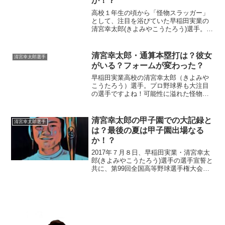
か！？
高校１年生の頃から「怪物スラッガー」
として、注目を浴びていた早稲田実業の
清宮幸太郎(きよみやこうたろう)選手。甲
子園で清宮選手の姿が見られない今、観
衆の興味は高校卒業後の進路です。将来
の夢は「メジャーリーグで本塁打王」と
清宮幸太郎・通算本塁打は？彼女
清宮幸太郎選手
公言している清宮選手...
がいる？フォームが変わった？
早稲田実業高校の清宮幸太郎（きよみや
こうたろう）選手。プロ野球界も大注目
の選手ですよね！可能性に溢れた怪物ス
ラッガー、そんな清宮選手の素顔に迫り
たいと思います。■清宮選手には彼女がい
るの？清宮幸太郎選手には、女優の広瀬
清宮幸太郎の甲子園での大記録と
清宮幸太郎選手
すずさん似の可愛い彼女...
は？最後の夏は甲子園出場なる
か！？
2017年７月８日、早稲田実業・清宮幸太
郎(きよみやこうたろう)選手の選手宣誓と
共に、第99回全国高等野球選手権大会・
東西東京大会が開幕しました。先日、乳
癌のため他界した小林麻央さんがブログ
で綴っていた言葉に影響を受けたという
清宮選手の選手...