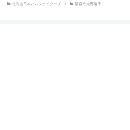
北海道日本ハムファイターズ
清宮幸太郎選手