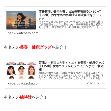
債務整理の費用が安い⚖️法律事務所ランキング
【25選】おすすめの弁護士＆司法書士をチェッ
ク✅
※本ページはプロモーションが含まれています借金に困っ
て債務整理をしようと思ったら、法律事務所を選ぶ必要が
あります。 任意整理のように債権者と交渉するケース 自
己破産のように裁判所が関係するケースいずれも専門家の
bank-watchers.com
知識と経験が必要だからです。で…
有名人の
美容・健康グッズ
を紹介！
芸能人・有名人がおすすめする美容・健康グッズ
【135選】愛用コスメからファイテンまで一挙公
開！
芸能人や有名人は、実際の年齢より若く見える人が多いで
すよね？素材の良さもありますが、やはり美容・健康に気
をつかっている人が多いからだと思います。こんにちは！
カゲロウです芸能人たちは、どんな方法で若返りを図って
2023.02.05
kagerou-kazoku.com
いるのでしょうか？今回は、芸能人…
有名人の
腕時計
を紹介！