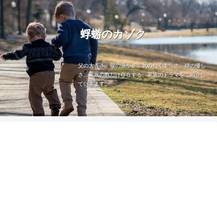
蜉蝣のカゾク
父の大きさ、母の温かさ、兄のたくましさ、姉の優し
さ…家族の数だけ存在する、家族のドラマをご紹介し
ていきます。