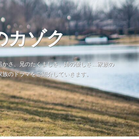
のカゾク
温かさ、兄のたくましさ、姉の優しさ…家族の
家族のドラマをご紹介していきます。