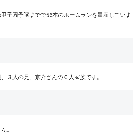
甲子園予選までで56本のホームランを量産していま
親、３人の兄、京介さんの６人家族です。
せん。