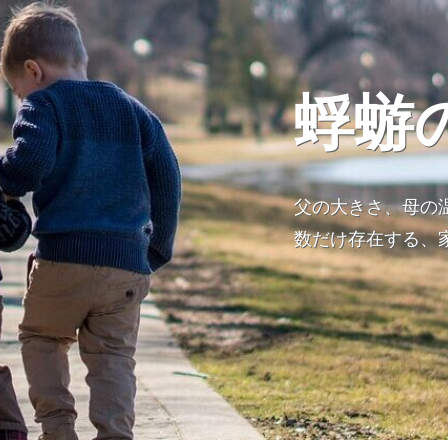
蜉蝣
父の大きさ、母の
数だけ存在する、