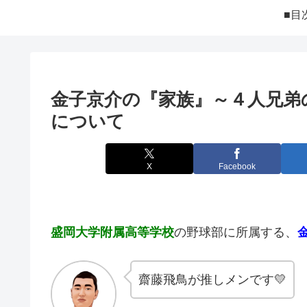
■目
金子京介の『家族』～４人兄弟
について
X
Facebook
盛岡大学附属高等学校
の野球部に所属する、
齋藤飛鳥が推しメンです💛