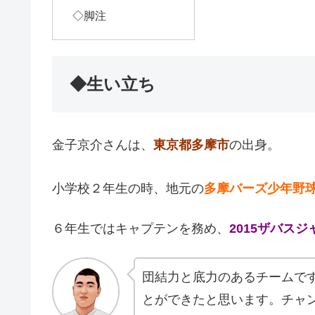
◇脚注
◆生い立ち
金子京介さんは、
東京都多摩市
の出身。
小学校２年生の時、地元の
多摩バーズ少年野
６年生ではキャプテンを務め、
2015ザバス
団結力と底力のあるチームで
とができたと思います。チャ