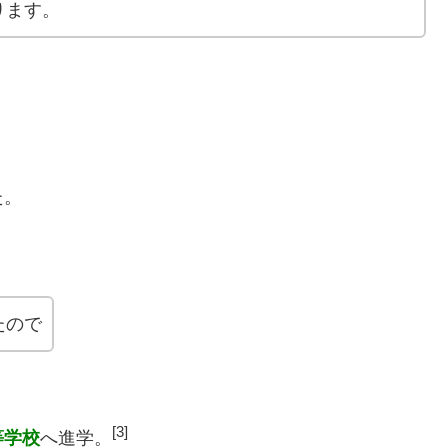
ります。
た。
たので
[3]
等学校
へ進学。