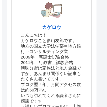
カゲロウ
こんにちは！
カゲロウこと影山友郎です。
地方の国立大学法学部⇒地方銀
行⇒コンサルティング業
2009年 宅建士試験合格
2011年 行政書士試験合格
興味分野は家族法と地方金融で
すが、あんまり関係ない記事も
たくさん書いてます。
ブログ歴７年、月間アクセス数
は約60万PV。
いつも訪れてくれる読者さんに
感謝です✨
（詳しいプロフィールは、上部