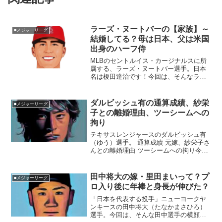
ラーズ・ヌートバーの【家族】～
■メジャーリーグ
結婚してる？母は日本、父は米国
出身のハーフ侍
MLBのセントルイス・カージナルスに所
属する、ラーズ・ヌートバー選手。日本
名は榎田達治です！今回は、そんなラー
ズさんを取り巻く『家族』の物語です。
正式名称：ラーズ・テイラー＝タツジ・
ヌートバー英語表記：Lars Taylor-
ダルビッシュ有の通算成績、紗栄
■メジャーリーグ
Tatsuji...
子との離婚理由、ツーシームへの
拘り
テキサスレンジャースのダルビッシュ有
（ゆう）選手。 通算成績 元嫁、紗栄子さ
んとの離婚理由 ツーシームへの拘り今回
は、この３点について迫りたいと思いま
す。■ダルビッシュ選手の通算の成績は？
《日本ハム時代の成績》2005年： 5勝5
田中将大の嫁・里田まいって？プ
■メジャーリーグ
敗 ...
ロ入り後に年棒と身長が伸びた？
「日本を代表する投手」ニューヨークヤ
ンキースの田中将大（たなかまさひろ）
選手。今回は、そんな田中選手の横顔に