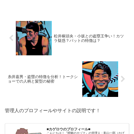
の素顔に迫りたいと思います。■踊るさん
ま御殿に見たお嫁さんの姿前田健太投手
は、野球関係者の紹介で、元女子アナの
成嶋早穂（なるしまさほ...
松井稼頭央・小坂との盗塁王争い！カツ
ラ疑惑？バットの特徴は？
糸井嘉男・盗塁の特徴を分析！トークシ
ョーでの人柄と髪型の秘密
管理人のプロフィールやサイトの説明です！
■カゲロウのプロフィール■
こんにちは！『蜉蝣のカゾク』の管理人・影山一郎（かげ