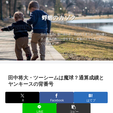
蜉蝣のカゾク
父の大きさ、母の温かさ、兄のたくましさ、姉の優し
さ…家族の数だけ存在する、家族のドラマをご紹介し
ていきます。
田中将大・ツーシームは魔球？通算成績と
ヤンキースの背番号
X
Facebook
はてブ
LINE
コピー