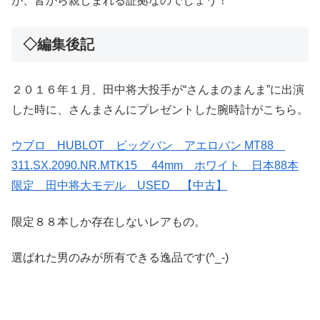
が、皆から親しまれる証拠なのでしょう！
◇編集後記
２０１６年１月、田中将大投手が“さんまのまんま”に出演
した時に、さんまさんにプレゼントした腕時計がこちら。
ウブロ HUBLOT ビッグバン アエロバン MT88
311.SX.2090.NR.MTK15 44mm ホワイト 日本88本
限定 田中将大モデル USED 【中古】
限定８８本しか存在しないレアもの。
選ばれた男のみが所有できる逸品です(^_-)