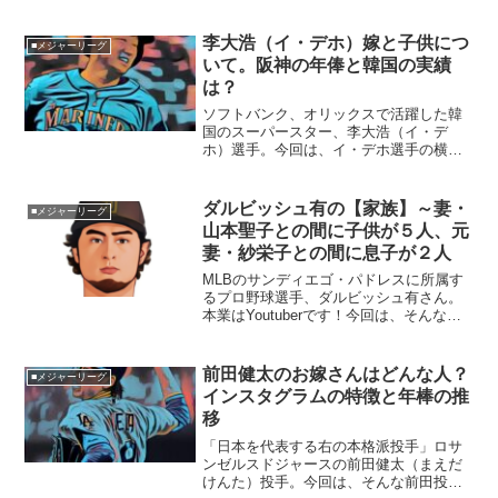
迫りたいと思います。■里田まいさんって
どんなお嫁さん？田中将大選手のお嫁さ
んは、タレントで歌手の里田まいさんで
李大浩（イ・デホ）嫁と子供につ
■メジャーリーグ
す。タレント田中義剛さ...
いて。阪神の年俸と韓国の実績
は？
ソフトバンク、オリックスで活躍した韓
国のスーパースター、李大浩（イ・デ
ホ）選手。今回は、イ・デホ選手の横顔
に迫りたいと思います。■嫁は美人で有
名？子供の存在は？イ・デホ選手のお嫁
さんは、韓国人女性で、ヘジュンさんと
ダルビッシュ有の【家族】～妻・
■メジャーリーグ
いいます。とても美人です！...
山本聖子との間に子供が５人、元
妻・紗栄子との間に息子が２人
MLBのサンディエゴ・パドレスに所属す
るプロ野球選手、ダルビッシュ有さん。
本業はYoutuberです！今回は、そんなダ
ルビッシュさんを取り巻く『家族』の物
語です。名 前：ダルビッシュ有（ダ
ルビッシュ・ゆう）生年月日：1986年
前田健太のお嫁さんはどんな人？
■メジャーリーグ
〈昭和61年...
インスタグラムの特徴と年棒の推
移
「日本を代表する右の本格派投手」ロサ
ンゼルスドジャースの前田健太（まえだ
けんた）投手。今回は、そんな前田投手