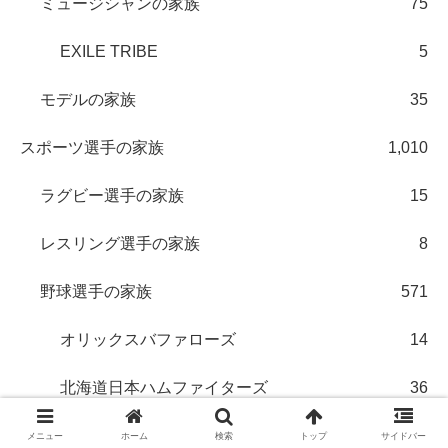
ミュージシャンの家族
75
EXILE TRIBE
5
モデルの家族
35
スポーツ選手の家族
1,010
ラグビー選手の家族
15
レスリング選手の家族
8
野球選手の家族
571
オリックスバファローズ
14
北海道日本ハムファイターズ
36
清宮幸太郎選手
7
メニュー
ホーム
検索
トップ
サイドバー