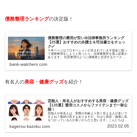
債務整理ランキング
の決定版！
債務整理の費用が安い⚖️法律事務所ランキング
【25選】おすすめの弁護士＆司法書士をチェッ
ク✅
※本ページはプロモーションが含まれています借金に困っ
て債務整理をしようと思ったら、法律事務所を選ぶ必要が
あります。 任意整理のように債権者と交渉するケース 自
己破産のように裁判所が関係するケースいずれも専門家の
bank-watchers.com
知識と経験が必要だからです。で…
有名人の
美容・健康グッズ
を紹介！
芸能人・有名人がおすすめする美容・健康グッズ
【135選】愛用コスメからファイテンまで一挙公
開！
芸能人や有名人は、実際の年齢より若く見える人が多いで
すよね？素材の良さもありますが、やはり美容・健康に気
をつかっている人が多いからだと思います。こんにちは！
カゲロウです芸能人たちは、どんな方法で若返りを図って
2023.02.05
kagerou-kazoku.com
いるのでしょうか？今回は、芸能人…