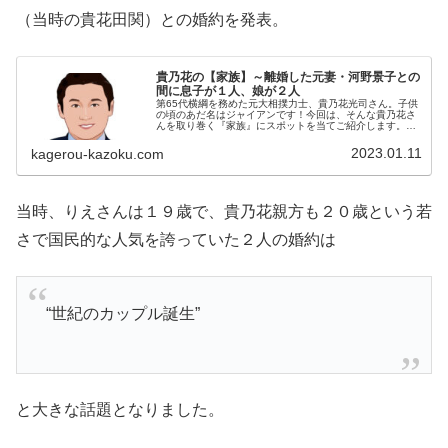
（当時の貴花田関）との婚約を発表。
貴乃花の【家族】～離婚した元妻・河野景子との
間に息子が１人、娘が２人
第65代横綱を務めた元大相撲力士、貴乃花光司さん。子供
の頃のあだ名はジャイアンです！今回は、そんな貴乃花さ
んを取り巻く『家族』にスポットを当てご紹介します。
名 前：貴乃花光司（たかのはな・こうじ）本 名：
花田光司（はなだ・こうじ）生年月...
2023.01.11
kagerou-kazoku.com
当時、りえさんは１９歳で、貴乃花親方も２０歳という若
さで国民的な人気を誇っていた２人の婚約は
“世紀のカップル誕生”
と大きな話題となりました。