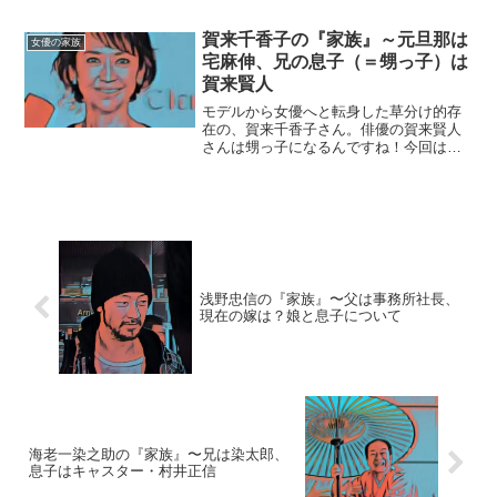
の故人を偲びたいと思います。【プロフ
ィール】名前：岡江久美子（おかえ・く
賀来千香子の『家族』～元旦那は
女優の家族
みこ）生年月日：1...
宅麻伸、兄の息子（＝甥っ子）は
賀来賢人
モデルから女優へと転身した草分け的存
在の、賀来千香子さん。俳優の賀来賢人
さんは甥っ子になるんですね！今回は、
そんな千香子さんの元旦那さんや、息子
さん情報などをご紹介していきます。
【本人プロフィール】名前：賀来千香子
（かく・ちかこ）生年月日：...
浅野忠信の『家族』〜父は事務所社長、
現在の嫁は？娘と息子について
海老一染之助の『家族』〜兄は染太郎、
息子はキャスター・村井正信