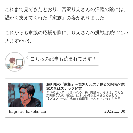
これまで見てきたとおり、宮沢りえさんの活躍の陰には、
温かく支えてくれた『家族』の姿がありました。
これからも家族の応援を胸に、りえさんの挑戦は続いてい
きます(^o^)丿
こちらの記事も読まれてます！
森田剛の『家族』～宮沢りえの子供との関係？実
家の母はスナック経営
Ｖ６のセンターと言われる、森田剛さん。今回は、そんな
森田剛さんの『家族』にまつわるお話をまとめました。
【プロフィール】名前：森田剛（もりた・ごう）生年月
日：1979年2月20日出身地：埼玉県春日部市身長：163cm
血液型：A型◆宮沢りえさん...
2022.11.08
kagerou-kazoku.com