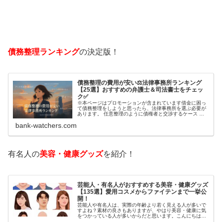
債務整理ランキング
の決定版！
債務整理の費用が安い⚖️法律事務所ランキング
【25選】おすすめの弁護士＆司法書士をチェッ
ク✅
※本ページはプロモーションが含まれています借金に困っ
て債務整理をしようと思ったら、法律事務所を選ぶ必要が
あります。 任意整理のように債権者と交渉するケース 自
己破産のように裁判所が関係するケースいずれも専門家の
bank-watchers.com
知識と経験が必要だからです。で…
有名人の
美容・健康グッズ
を紹介！
芸能人・有名人がおすすめする美容・健康グッズ
【135選】愛用コスメからファイテンまで一挙公
開！
芸能人や有名人は、実際の年齢より若く見える人が多いで
すよね？素材の良さもありますが、やはり美容・健康に気
をつかっている人が多いからだと思います。こんにちは！
カゲロウです芸能人たちは、どんな方法で若返りを図って