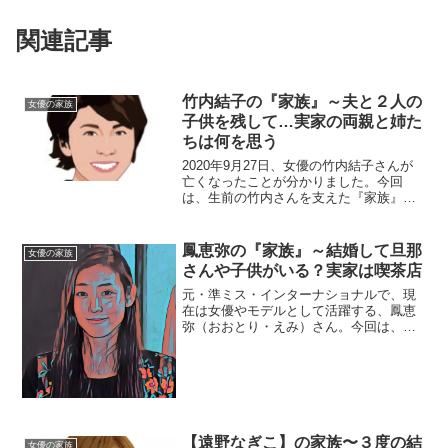
関連記事
竹内結子の『家族』～夫と２人の
女優の家族
子供を残して…実家の両親と姉た
ちは何を思う
2020年9月27日、女優の竹内結子さんが
亡くなったことが分かりました。今回
は、生前の竹内さんを支えた『家族』を
ご紹介し、在りし日の故人を偲びたいと
思います。【本人プロフィール】名前：
竹内結子（たけうち・ゆうこ）生年月
鳳恵弥の『家族』～結婚して旦那
女優の家族
日：1980年4月1日...
さんや子供がいる？実家は喫茶店
元・準ミス・インターナショナルで、現
在は女優やモデルとして活躍する、鳳恵
弥（おおとり・えみ）さん。今回は、そ
んな恵弥さんを取り巻く『家族』にスポ
ットを当て、ご紹介します。◆結婚して
旦那さんや子供がいる？鳳恵弥さんは、
１９８１年１月４日生まれ...
【遠野なぎこ】の家族〜３度の結
女優の家族