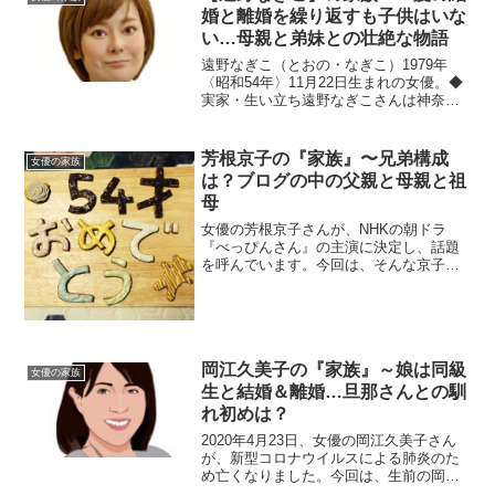
婚と離婚を繰り返すも子供はいな
い…母親と弟妹との壮絶な物語
遠野なぎこ（とおの・なぎこ）1979年
〈昭和54年〉11月22日生まれの女優。◆
実家・生い立ち遠野なぎこさんは神奈川
県川崎市出身。川崎市立登戸小学校およ
び川崎市立中野島中学校を卒業していま
す。６歳の頃から子役として芸能活動を
芳根京子の『家族』〜兄弟構成
女優の家族
行いながら学業も...
は？ブログの中の父親と母親と祖
母
女優の芳根京子さんが、NHKの朝ドラ
『べっぴんさん』の主演に決定し、話題
を呼んでいます。今回は、そんな京子さ
んを育み、支えてくれる『家族』にスポ
ットを当て、ご紹介します。◆父親の年
齢は？芳根京子さんのお父さんは、1960
年4月5日生まれで、...
岡江久美子の『家族』～娘は同級
女優の家族
生と結婚＆離婚…旦那さんとの馴
れ初めは？
2020年4月23日、女優の岡江久美子さん
が、新型コロナウイルスによる肺炎のた
め亡くなりました。今回は、生前の岡江
さんを支えた家族をご紹介し、在りし日