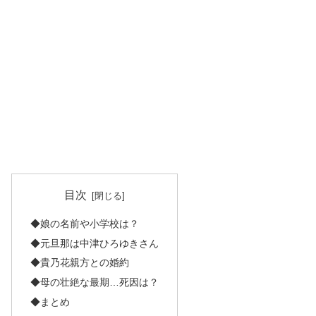
目次
◆娘の名前や小学校は？
◆元旦那は中津ひろゆきさん
◆貴乃花親方との婚約
◆母の壮絶な最期…死因は？
◆まとめ