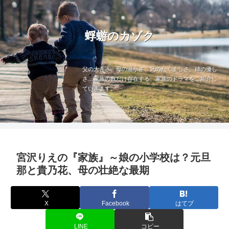
蜉蝣のカゾク
父の大きさ、母の温かさ、兄のたくましさ、姉の優し
さ…家族の数だけ存在する、家族のドラマをご紹介し
ていきます。
宮沢りえの『家族』～娘の小学校は？元旦
那と貴乃花、母の壮絶な最期
X
Facebook
はてブ
LINE
コピー