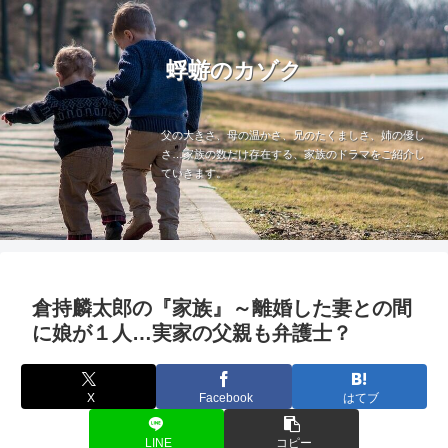
蜉蝣のカゾク
父の大きさ、母の温かさ、兄のたくましさ、姉の優し
さ…家族の数だけ存在する、家族のドラマをご紹介し
ていきます。
倉持麟太郎の『家族』～離婚した妻との間
に娘が１人…実家の父親も弁護士？
X
Facebook
はてブ
LINE
コピー