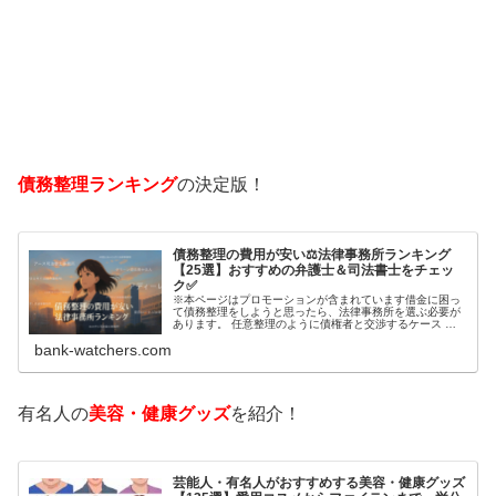
債務整理ランキング
の決定版！
債務整理の費用が安い⚖️法律事務所ランキング
【25選】おすすめの弁護士＆司法書士をチェッ
ク✅
※本ページはプロモーションが含まれています借金に困っ
て債務整理をしようと思ったら、法律事務所を選ぶ必要が
あります。 任意整理のように債権者と交渉するケース 自
己破産のように裁判所が関係するケースいずれも専門家の
bank-watchers.com
知識と経験が必要だからです。で…
有名人の
美容・健康グッズ
を紹介！
芸能人・有名人がおすすめする美容・健康グッズ