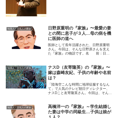
紹介します。◆父親の職業は？蓮實重彦
さんのお父さんの名前...
日野原重明の『家族』〜最愛の妻
知識人・文化人の家族
との間に息子が３人…母の病を機
に医師の道へ
医師として長年活躍された、日野原重明
さん。今回は、そんな日野原さんを支え
た『家族』の物語です。名 前：日野
原重明（ひのはら・しげあき）生年月
日：1911年〈明治44年〉10月4日没年月
日：2017年〈平成29年〉7月18日出身
ナスD（友寄隆英）の『家族』〜
知識人・文化人の家族
地 ：山口県...
嫁は森崎友紀、子供の年齢や名前
は？
「陸海空こんな時間に地球征服するなん
て」で人気のテレビ朝日ディレクター、
ナスDこと友寄隆英さん。今回は、そんな
ナスDを取り巻く『家族』にスポットを当
て、ご紹介します。◆実家は兵庫県？ナ
スDは、兵庫県の出身なので、実家は兵庫
高橋洋一の『家族』～学生結婚し
知識人・文化人の家族
県にあるのでしょう...
た妻は中学の同級生…子供は娘が
１人？