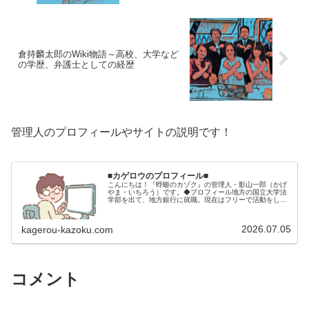
倉持麟太郎のWiki物語～高校、大学など
の学歴、弁護士としての経歴
管理人のプロフィールやサイトの説明です！
■カゲロウのプロフィール■
こんにちは！『蜉蝣のカゾク』の管理人・影山一郎（かげ
やま・いちろう）です。◆プロフィール地方の国立大学法
学部を出て、地方銀行に就職。現在はフリーで活動をして
います。 2009年12月2日 宅建士試験合格（合格率
15.85％） 2012年1月…
2026.07.05
kagerou-kazoku.com
コメント