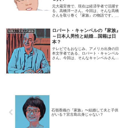
元大蔵官僚で、現在は経済学者で活躍す
る、高橋洋一さん。今回は、そんな高橋
さんを取り巻く『家族』の物語です。
名 前：高橋洋一生年月日：1955年
〈昭和30年〉9月12日出身地 ：東京都豊
島区出身大学：東京大学理学部、経済学
ロバート・キャンベルの『家族』
知識人・文化人の家族
部家族構成：妻、娘...
～日本人男性と結婚…国籍は日
本？
テレビでもおなじみ、アメリカ出身の日
本文学者である、ロバート・キャンベル
さん。今回は、そんなキャンベルさんを
取り巻く『家族』にスポットを当て、ご
紹介します。【本人プロフィール】名
前：ロバート・キャンベル英語表記：
Robert Brian C...
石嶺香織の『家族』〜結婚して夫と子供
がいる？宮古島出身じゃない？