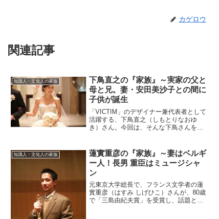
カゲロウ
関連記事
下鳥直之の『家族』～実家の父と
知識人・文化人の家族
母と兄。妻・安田美沙子との間に
子供が誕生
「VICTIM」のデザイナー兼代表者として
活躍する、下鳥直之（しもとりなおゆ
き）さん。今回は、そんな下鳥さんを取
り巻く『家族』にスポットを当て、ご紹
介します。◆実家は新潟県上越市下鳥直
之さんの実家は、新潟県上越市。地元の
蓮實重彦の『家族』～妻はベルギ
知識人・文化人の家族
上越市立直江津東中学...
ー人！長男 重臣はミュージシャ
ン
元東京大学総長で、フランス文学者の蓮
實重彦（はすみ しげひこ）さんが、80歳
で「三島由紀夫賞」を受賞し、話題とな
っています。今回は、そんな蓮實さんを
取り巻く『家族』にスポットを当て、ご