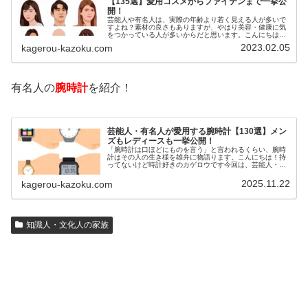
【135選】愛用コスメからファイテンまで一挙公
開！
芸能人や有名人は、実際の年齢より若く見える人が多いで
すよね？素材の良さもありますが、やはり美容・健康に気
をつかっている人が多いからだと思います。こんにちは！
カゲロウです芸能人たちは、どんな方法で若返りを図って
2023.02.05
kagerou-kazoku.com
いるのでしょうか？今回は、芸能人…
有名人の
腕時計
を紹介！
芸能人・有名人が愛用する腕時計【130選】メン
ズもレディースも一挙公開！
「腕時計は口ほどにものを言う」と言われるくらい、腕時
計はその人の生き様を雄弁に物語ります。こんにちは！持
ってないけど時計好きのカゲロウです今回は、芸能人・有
名人の腕時計をご紹介し、その人となりに思いを寄せたい
と思います。見たいページをクリッ…
2025.11.22
kagerou-kazoku.com
知識人・文化人の家族