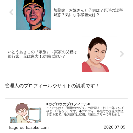
加藤健・お嫁さんと子供は？死球の誤審
疑惑？気になる移籍先は？
いとうあさこの『家族』～実家の父親は
銀行家、兄は東大！結婚は近い？
管理人のプロフィールやサイトの説明です！
■カゲロウのプロフィール■
こんにちは！『蜉蝣のカゾク』の管理人・影山一郎（かげ
やま・いちろう）です。◆プロフィール地方の国立大学法
学部を出て、地方銀行に就職。現在はフリーで活動をして
います。 2009年12月2日 宅建士試験合格（合格率
15.85％） 2012年1月…
2026.07.05
kagerou-kazoku.com