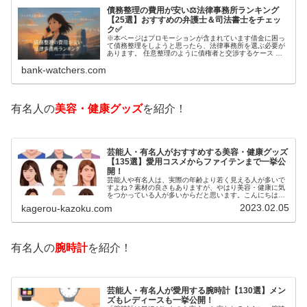
債務整理の費用が安い⚖️法律事務所ランキング
【25選】おすすめの弁護士＆司法書士をチェッ
ク✅
※本ページはプロモーションが含まれています借金に困っ
て債務整理をしようと思ったら、法律事務所を選ぶ必要が
あります。 任意整理のように債権者と交渉するケース 自
己破産のように裁判所が関係するケースいずれも専門家の
bank-watchers.com
知識と経験が必要だからです。で…
有名人の
美容・健康グッズ
を紹介！
芸能人・有名人がおすすめする美容・健康グッズ
【135選】愛用コスメからファイテンまで一挙公
開！
芸能人や有名人は、実際の年齢より若く見える人が多いで
すよね？素材の良さもありますが、やはり美容・健康に気
をつかっている人が多いからだと思います。こんにちは！
カゲロウです芸能人たちは、どんな方法で若返りを図って
2023.02.05
kagerou-kazoku.com
いるのでしょうか？今回は、芸能人…
有名人の
腕時計
を紹介！
芸能人・有名人が愛用する腕時計【130選】メン
ズもレディースも一挙公開！