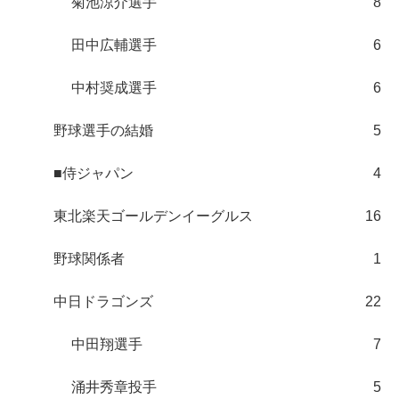
菊池涼介選手
8
田中広輔選手
6
中村奨成選手
6
野球選手の結婚
5
■侍ジャパン
4
東北楽天ゴールデンイーグルス
16
野球関係者
1
中日ドラゴンズ
22
中田翔選手
7
涌井秀章投手
5