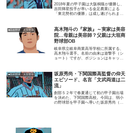
2018年夏の甲子園は大阪桐蔭が優勝し、
吉田輝星投手が率いる金足農業による
「東北勢初の優勝」は成し遂げられませ
んでした。しかし、吉田投手の伝説は始
まったばかり。今回は、吉田投手のドラ
フトの行方を占ってみたいと思います。
高木翔斗の『家族』～実家は美容
■高校野球・大学野球
◆吉田輝星のドラフトレ...
院…母親は美容師？父親は大垣商
野球部OB
岐阜県立岐阜商業高等学校に所属する、
高木翔斗選手。名前の由来は遊撃手（シ
ョート）ですが、ポジションはキャッチ
ャーです！今回は、そんな高木選手を取
り巻く『家族』の物語です。【プロフィ
ール】名前：高木翔斗（たかぎ・しょう
坂原秀尚・下関国際高監督の仰天
■高校野球・大学野球
と）生年月日：2003年...
エピソード、名言「文武両道は二
流」
創部５２年で春夏通じて初の甲子園出場
を決めた、下関国際高校。今回は、弱小
の野球部を甲子園へ導いた坂原秀尚（さ
かはらひでなお）監督のエピソードや名
言をご紹介します。◆近くにあった高校
に監督を志願坂原秀尚監督は、広島の高
校・大学を出て実業団で５...