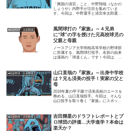
「興国の清宮」こと、中野翔哉（なかの
しょうや）内野手が注目を集めていま
す。今回は、中野選手と清宮幸太郎選
手、中田翔選手との打撃成績を比較した
いと思います。■興国高校とは？中野翔哉
選手が所属する興国（こうこく）高校。
風間球打の『家族』～４兄弟
■高校野球・大学野球
サッカー日本代表の南野拓実...
に“球”の字を授けた元高校球児の
父親と母親
ノースアジア大学明桜高等学校の野球部
に所属する、風間球打投手。名前の由来
は漫画の「球道くん」です！今回は、そ
んな球打さんを取り巻く『家族』の物語
です。【プロフィール】名前：風間球打
（かざま・きゅうた）生年月日：
山口直哉の『家族』～出身中学校
■高校野球・大学野球
2003〈平成15〉年10月1...
は？兄も済美の投手！実家の父と
母
2018年夏の甲子園で済美高校のエースを
務める、山口直哉投手。今回は、そんな
山口投手を取り巻く『家族』にスポット
を当て、ご紹介します。【本人プロフィ
ール】名前：山口直哉（やまぐち・なお
や）身長/体重：171cm/64kg利き腕：右
吉田輝星のドラフトレポートとプ
■高校野球・大学野球
投げ左打ち...
ロ球団の評価…大学進学？本命は
楽天か？