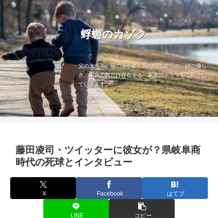
蜉蝣のカゾク
父の大きさ、母の温かさ、兄のたくましさ、姉の優し
さ…家族の数だけ存在する、家族のドラマをご紹介し
ていきます。
藤田凌司・ツイッターに彼女が？県岐阜商
時代の死球とインタビュー
X
Facebook
はてブ
LINE
コピー