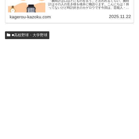
「腕時計は口ほどにものを言う」と言われるくらい、腕時
計はその人の生き様を雄弁に物語ります。こんにちは！持
ってないけど時計好きのカゲロウです今回は、芸能人・有
名人の腕時計をご紹介し、その人となりに思いを寄せたい
と思います。見たいページをクリッ…
2025.11.22
kagerou-kazoku.com
■高校野球・大学野球