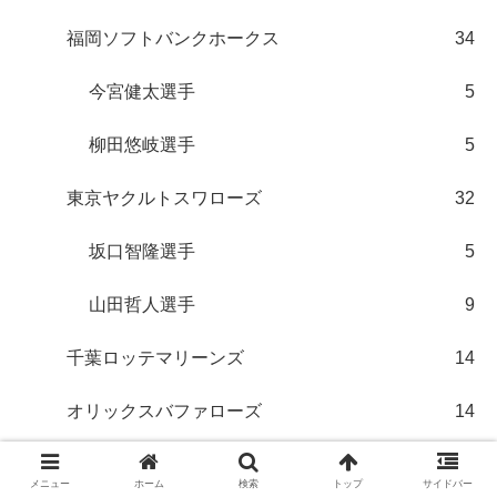
福岡ソフトバンクホークス
34
今宮健太選手
5
柳田悠岐選手
5
東京ヤクルトスワローズ
32
坂口智隆選手
5
山田哲人選手
9
千葉ロッテマリーンズ
14
オリックスバファローズ
14
北海道日本ハムファイターズ
36
メニュー
ホーム
検索
トップ
サイドバー