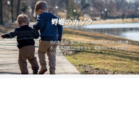
蜉蝣のカゾク
父の大きさ、母の温かさ、兄のたくましさ、姉の優し
さ…家族の数だけ存在する、家族のドラマをご紹介し
ていきます。