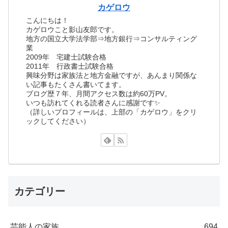
カゲロウ
こんにちは！
カゲロウこと影山友郎です。
地方の国立大学法学部⇒地方銀行⇒コンサルティング
業
2009年 宅建士試験合格
2011年 行政書士試験合格
興味分野は家族法と地方金融ですが、あんまり関係な
い記事もたくさん書いてます。
ブログ歴７年、月間アクセス数は約60万PV。
いつも訪れてくれる読者さんに感謝です✨
（詳しいプロフィールは、上部の「カゲロウ」をクリ
ックしてください）
カテゴリー
芸能人の家族
694