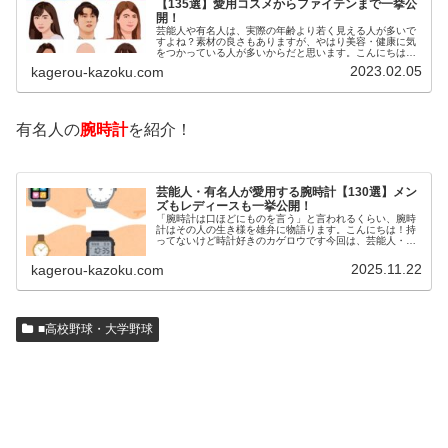
【135選】愛用コスメからファイテンまで一挙公
開！
芸能人や有名人は、実際の年齢より若く見える人が多いで
すよね？素材の良さもありますが、やはり美容・健康に気
をつかっている人が多いからだと思います。こんにちは！
カゲロウです芸能人たちは、どんな方法で若返りを図って
2023.02.05
kagerou-kazoku.com
いるのでしょうか？今回は、芸能人…
有名人の
腕時計
を紹介！
芸能人・有名人が愛用する腕時計【130選】メン
ズもレディースも一挙公開！
「腕時計は口ほどにものを言う」と言われるくらい、腕時
計はその人の生き様を雄弁に物語ります。こんにちは！持
ってないけど時計好きのカゲロウです今回は、芸能人・有
名人の腕時計をご紹介し、その人となりに思いを寄せたい
と思います。見たいページをクリッ…
2025.11.22
kagerou-kazoku.com
■高校野球・大学野球