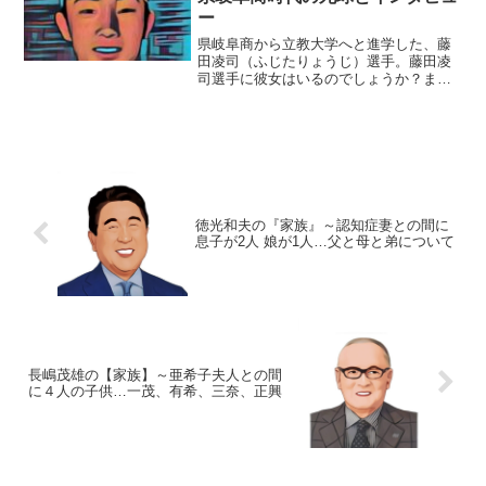
ー
県岐阜商から立教大学へと進学した、藤
田凌司（ふじたりょうじ）選手。藤田凌
司選手に彼女はいるのでしょうか？ま
た、県岐阜商時代に受けた死球と、藤田
凌司選手のインタビュー記事に迫りたい
と思います。■ツイッターに彼女が？藤田
凌司選手の彼女についてで...
徳光和夫の『家族』～認知症妻との間に
息子が2人 娘が1人…父と母と弟について
長嶋茂雄の【家族】～亜希子夫人との間
に４人の子供…一茂、有希、三奈、正興