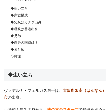
◆生い立ち
◆家族構成
◆父親はカナダ出身
◆母親は香港出身
◆兄弟
◆自身の国籍は？
◆まとめ
◇脚注
◆生い立ち
ヴァデルナ・フェルガス選手は、
大阪府阪南（はんなん）
市
の出身。
小学校１年生の時から、
桃の木台スターズ
で野球を始めま