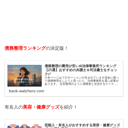
債務整理ランキング
の決定版！
債務整理の費用が安い⚖️法律事務所ランキング
【25選】おすすめの弁護士＆司法書士をチェッ
ク✅
※本ページはプロモーションが含まれています借金に困っ
て債務整理をしようと思ったら、法律事務所を選ぶ必要が
あります。 任意整理のように債権者と交渉するケース 自
己破産のように裁判所が関係するケースいずれも専門家の
bank-watchers.com
知識と経験が必要だからです。で…
有名人の
美容・健康グッズ
を紹介！
芸能人・有名人がおすすめする美容・健康グッズ