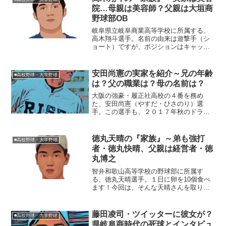
二投手は、福岡市南区の出...
院…母親は美容師？父親は大垣商
野球部OB
岐阜県立岐阜商業高等学校に所属する、
高木翔斗選手。名前の由来は遊撃手（シ
ョート）ですが、ポジションはキャッチ
ャーです！今回は、そんな高木選手を取
り巻く『家族』の物語です。【プロフィ
ール】名前：高木翔斗（たかぎ・しょう
安田尚憲の実家を紹介～兄の年齢
■高校野球・大学野球
と）生年月日：2003年...
は？父の職業は？母の名前は？
大阪の強豪・履正社高校の４番を務め
た、安田尚憲（やすだ・ひさのり）選
手。この選手も、２０１７年秋のドラフ
ト上位候補の選手です。◆兄の年齢は？
安田尚憲選手にはお兄さんがいて、名前
は安田亮太さん。兄・亮太さんも野球選
徳丸天晴の『家族』～弟も強打
■高校野球・大学野球
手で、社会人野球の三菱重工名...
者・徳丸快晴、父親は経営者・徳
丸博之
智弁和歌山高等学校の野球部に所属す
る、徳丸天晴選手。１日に卵を10個食べ
ます！今回は、そんな天晴さんを取り巻
く『家族』の物語です。【プロフィー
ル】名前：徳丸天晴（とくまる・てんせ
い）生年月日：2003年〈平成15年〉9月4
藤田凌司・ツイッターに彼女が？
■高校野球・大学野球
日身長：184cm...
県岐阜商時代の死球とインタビュ