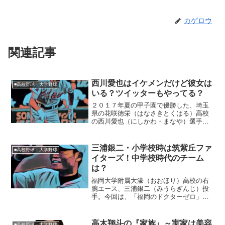
カゲロウ
関連記事
西川愛也はイケメンだけど彼女は
■高校野球・大学野球
いる？ツイッターもやってる？
２０１７年夏の甲子園で優勝した、埼玉
県の花咲徳栄（はなさきとくはる）高校
の西川愛也（にしかわ・まなや）選手。
今回は、西川選手のプライベートを追っ
ていきたいと思います。◆西川愛也選手
はイケメン？西川愛也選手は、高校球界
三浦銀二・小学校時は筑紫丘ファ
■高校野球・大学野球
でもトップレベルのイケメ...
イターズ！中学校時代のチーム
は？
福岡大学附属大濠（おおほり）高校の右
腕エース、三浦銀二（みうらぎんじ）投
手。今回は、「福岡のドクターゼロ」の
異名を持つ三浦投手の、小学校・中学
校・高校時代をそれぞれご紹介します。■
小学校時は筑紫丘ファイターズ！三浦銀
高木翔斗の『家族』～実家は美容
■高校野球・大学野球