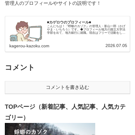
管理人のプロフィールやサイトの説明です！
■カゲロウのプロフィール■
こんにちは！『蜉蝣のカゾク』の管理人・影山一郎（かげ
やま・いちろう）です。◆プロフィール地方の国立大学法
学部を出て、地方銀行に就職。現在はフリーで活動をして
います。 2009年12月2日 宅建士試験合格（合格率
15.85％） 2012年1月…
2026.07.05
kagerou-kazoku.com
コメント
コメントを書き込む
TOPページ（新着記事、人気記事、人気カテ
ゴリー）