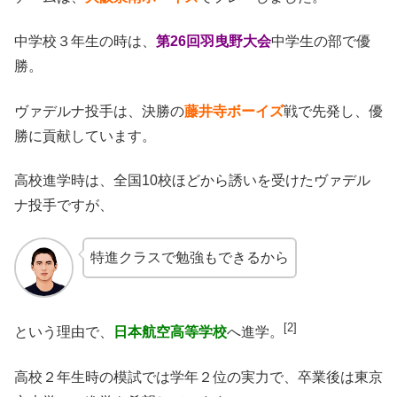
中学校３年生の時は、
第26回羽曳野大会
中学生の部で優
勝。
ヴァデルナ投手は、決勝の
藤井寺ボーイズ
戦で先発し、優
勝に貢献しています。
高校進学時は、全国10校ほどから誘いを受けたヴァデル
ナ投手ですが、
特進クラスで勉強もできるから
[2]
という理由で、
日本航空高等学校
へ進学。
高校２年生時の模試では学年２位の実力で、卒業後は東京