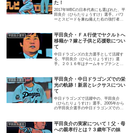
た！
2017年WBCの日本代表にも選ばれた、平
田良介（ひらたりょうすけ）選手。パワ
ーとスピードを兼ね備えた右の強打者
で、得点圏打率が高く、ここ１番の勝負
強さに定評があります。また、強肩を生
かした外野の守備もトップクラスです。
平田良介・ＦＡ行使でヤクルトへ
平田良介選手
最近は、染髪禁止とい...
移籍か？嫁と子供と応援歌につい
て
中日ドラゴンズの主力選手として活躍す
る、平田良介（ひらたりょうすけ）選
手。２０１６年はチームキャプテンとし
て中日ドラゴンズを引っ張りましたが、
一方でヤクルトへの移籍話もありまし
た。その結末と、平田選手の応援歌につ
平田良介・中日ドラゴンズでの栄
平田良介選手
いて、ご紹介していきます。■...
光の軌跡！新居とレクサスについ
て
中日ドラゴンズで活躍中の、平田良介
（ひらたりょうすけ）選手。2005年から
の平田良介選手の中日ドラゴンズでの活
躍と、新居の存在、愛車のレクサスにつ
いて迫ります。■平田良介選手の中日ドラ
ゴンズでの活躍2005年高校生ドラフト
平田良介の実家について！父・母
平田良介選手
で、中日ドラゴンズ...
への親孝行とは？３歳年下の妹