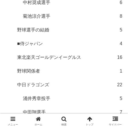
中村奨成選手
6
菊池涼介選手
8
野球選手の結婚
5
■侍ジャパン
4
東北楽天ゴールデンイーグルス
16
野球関係者
1
中日ドラゴンズ
22
涌井秀章投手
5
中田翔選手
7
メニュー
ホーム
検索
トップ
サイドバー
福岡ソフトバンクホークス
34