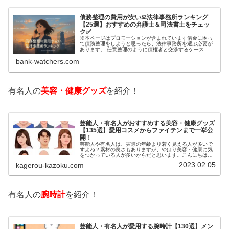
債務整理の費用が安い⚖️法律事務所ランキング
【25選】おすすめの弁護士＆司法書士をチェッ
ク✅
※本ページはプロモーションが含まれています借金に困っ
て債務整理をしようと思ったら、法律事務所を選ぶ必要が
あります。 任意整理のように債権者と交渉するケース 自
己破産のように裁判所が関係するケースいずれも専門家の
bank-watchers.com
知識と経験が必要だからです。で…
有名人の
美容・健康グッズ
を紹介！
芸能人・有名人がおすすめする美容・健康グッズ
【135選】愛用コスメからファイテンまで一挙公
開！
芸能人や有名人は、実際の年齢より若く見える人が多いで
すよね？素材の良さもありますが、やはり美容・健康に気
をつかっている人が多いからだと思います。こんにちは！
カゲロウです芸能人たちは、どんな方法で若返りを図って
2023.02.05
kagerou-kazoku.com
いるのでしょうか？今回は、芸能人…
有名人の
腕時計
を紹介！
芸能人・有名人が愛用する腕時計【130選】メン