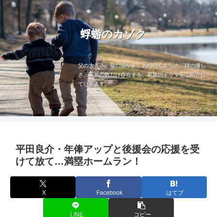
蜉蝣のカゾク
父の大きさ、母の温かさ、兄のたくましさ、姉の優し
さ…家族の数だけ存在する、家族のドラマをご紹介し
ていきます。
平田良介・年俸アップと後援会の応援を受
けて放て…満塁ホームラン！
X
Facebook
はてブ
LINE
コピー