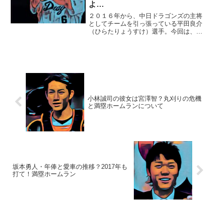
よ…
２０１６年から、中日ドラゴンズの主将
としてチームを引っ張っている平田良介
（ひらたりょうすけ）選手。今回は、平
田選手の実家や家族についてご紹介した
いと思います。■実家の近所に住んでいた
幼馴染とは！？平田良介選手の実家は、
大阪市東条区です。平田...
小林誠司の彼女は宮澤智？丸刈りの危機
と満塁ホームランについて
坂本勇人・年俸と愛車の推移？2017年も
打て！満塁ホームラン