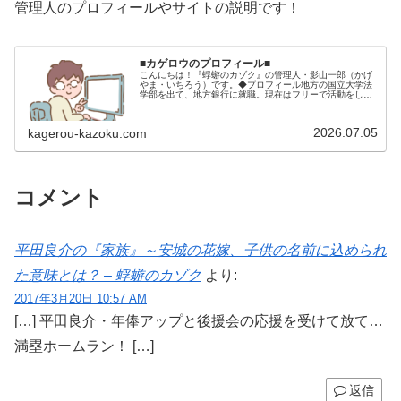
管理人のプロフィールやサイトの説明です！
■カゲロウのプロフィール■
こんにちは！『蜉蝣のカゾク』の管理人・影山一郎（かげ
やま・いちろう）です。◆プロフィール地方の国立大学法
学部を出て、地方銀行に就職。現在はフリーで活動をして
います。 2009年12月2日 宅建士試験合格（合格率
15.85％） 2012年1月…
2026.07.05
kagerou-kazoku.com
コメント
平田良介の『家族』～安城の花嫁、子供の名前に込められ
た意味とは？ – 蜉蝣のカゾク
より:
2017年3月20日 10:57 AM
[…] 平田良介・年俸アップと後援会の応援を受けて放て…
満塁ホームラン！ […]
返信