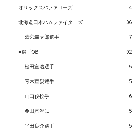
オリックスバファローズ
14
北海道日本ハムファイターズ
36
清宮幸太郎選手
7
■選手OB
92
松田宣浩選手
5
青木宣親選手
5
山口俊投手
6
桑田真澄氏
5
平田良介選手
5