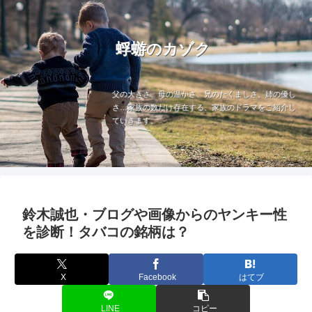
蜉蝣のカゾク
父の大きさ、母の温かさ、兄のたくましさ、姉の優し
さ…家族の数だけ存在する、家族のドラマをご紹介し
ていきます。
鈴木誠也・ブログや画像からのヤンキー性
を診断！タバコの銘柄は？
X
Facebook
はてブ
LINE
コピー