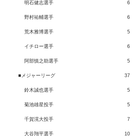
明石健志選手
6
野村祐輔選手
6
荒木雅博選手
5
イチロー選手
6
阿部慎之助選手
5
■メジャーリーグ
37
鈴木誠也選手
5
菊池雄星投手
5
千賀滉大投手
7
大谷翔平選手
10