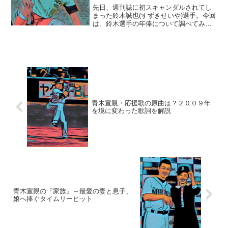
先日、週刊誌に初スキャンダルされてし
まった鈴木誠也(すずきせいや)選手。今回
は、鈴木選手の年俸について調べてみま
した。■年俸の推移を見てみよう！鈴木誠
也選手は、2012年のドラフト会議で広島
カープから2位指名を受けて、契約金6000
万円＋年...
青木宣親・応援歌の原曲は？２００９年
を境に変わった歌詞を解説
青木宣親の『家族』～最愛の妻と息子、
娘へ捧ぐタイムリーヒット