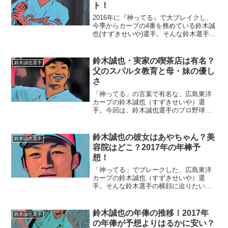
ト！
2016年に『神ってる』で大ブレイクし、
今季からカープの4番を務めている鈴木誠
也(すずきせいや)選手。そんな鈴木選手の
初スキャンダルが週刊誌で報じられてし
まいました。今回は、鈴木誠也選手の初
スキャンダルの真相に迫っていきます！■
鈴木誠也・実家の喫茶店は有名？
鈴木誠也選手
週刊誌に女性...
父のスパルタ教育と母・妹の優し
さ
「神ってる」の言葉で有名な、広島東洋
カープの鈴木誠也（すずきせいや）選
手。今回は、鈴木誠也選手のプロ野球選
手になる前の、壮絶な暮らしぶりについ
て迫りたいと思います。■実家の喫茶店は
有名？鈴木誠也選手の実家は、東京の下
鈴木誠也の彼女はあやちゃん？美
鈴木誠也選手
町・荒川区町屋で喫茶店を...
容院はどこ？2017年の年棒予
想！
「神ってる」でブレークした、広島東洋
カープの鈴木誠也（すずきせいや）選
手。そんな鈴木選手の横顔に迫りたいと
思います。■彼女はあやちゃん？イケメン
で、カープ女子からの人気もある鈴木誠
也選手です。彼女がいるのか？いないの
鈴木誠也の年俸の推移！2017年
鈴木誠也選手
か？とても気になりますね...
の年俸が予想よりはるかに安い？