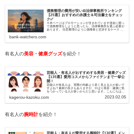
債務整理の費用が安い⚖️法律事務所ランキング
【25選】おすすめの弁護士＆司法書士をチェッ
ク✅
※本ページはプロモーションが含まれています借金に困っ
て債務整理をしようと思ったら、法律事務所を選ぶ必要が
あります。 任意整理のように債権者と交渉するケース 自
己破産のように裁判所が関係するケースいずれも専門家の
bank-watchers.com
知識と経験が必要だからです。で…
有名人の
美容・健康グッズ
を紹介！
芸能人・有名人がおすすめする美容・健康グッズ
【135選】愛用コスメからファイテンまで一挙公
開！
芸能人や有名人は、実際の年齢より若く見える人が多いで
すよね？素材の良さもありますが、やはり美容・健康に気
をつかっている人が多いからだと思います。こんにちは！
カゲロウです芸能人たちは、どんな方法で若返りを図って
2023.02.05
kagerou-kazoku.com
いるのでしょうか？今回は、芸能人…
有名人の
腕時計
を紹介！
芸能人・有名人が愛用する腕時計【130選】メン