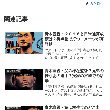
カゲロウ
関連記事
青木宣親・２０１６と日米通算成
青木宣親選手
績は？得点圏で打つイメージが高
評価
ヤクルトでは３度の首位打者を獲得した
球界屈指のアベレージヒッター、アスト
ロズの青木宣親（あおきのりちか）選
手。そんな青木宣親選手のバッティング
の凄さに迫ってみたいと思います。■２０
１６の成績２０１６シーズンも打率２割
青木宣親・父の様な監督？兄弟の
青木宣親選手
８分以上の成績を残し、存...
様なあの選手？実家の宮崎での活
動
「安打製造機」の愛称で知られる、ヒュ
ーストン・アストロズの青木宣親（あお
きのりちか）選手。そんな青木宣親選手
の横顔に迫りたいと思います。■早稲田大
学時代の監督は父の様な人青木宣親選手
は、甲子園の出場はありませんでした。
青木宣親・嫁は桐生市のどこ出
青木宣親選手