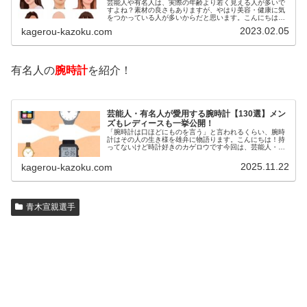
芸能人や有名人は、実際の年齢より若く見える人が多いで
すよね？素材の良さもありますが、やはり美容・健康に気
をつかっている人が多いからだと思います。こんにちは！
カゲロウです芸能人たちは、どんな方法で若返りを図って
2023.02.05
kagerou-kazoku.com
いるのでしょうか？今回は、芸能人…
有名人の
腕時計
を紹介！
芸能人・有名人が愛用する腕時計【130選】メン
ズもレディースも一挙公開！
「腕時計は口ほどにものを言う」と言われるくらい、腕時
計はその人の生き様を雄弁に物語ります。こんにちは！持
ってないけど時計好きのカゲロウです今回は、芸能人・有
名人の腕時計をご紹介し、その人となりに思いを寄せたい
と思います。見たいページをクリッ…
2025.11.22
kagerou-kazoku.com
青木宣親選手