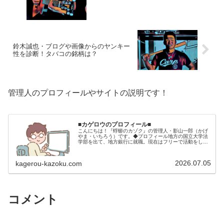
鈴木誠也・ブログや画像からのヤンキー
性を診断！タバコの銘柄は？
管理人のプロフィールやサイトの説明です！
■カゲロウのプロフィール■
こんにちは！『蜉蝣のカゾク』の管理人・影山一郎（かげ
やま・いちろう）です。◆プロフィール地方の国立大学法
学部を出て、地方銀行に就職。現在はフリーで活動をして
います。 2009年12月2日 宅建士試験合格（合格率
15.85％） 2012年1月…
2026.07.05
kagerou-kazoku.com
コメント