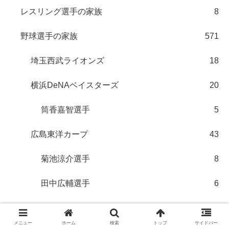
レスリング選手の家族
8
野球選手の家族
571
埼玉西武ライオンズ
18
横浜DeNAベイスターズ
20
筒香嘉智選手
5
広島東洋カープ
43
菊池涼介選手
8
田中広輔選手
6
中村奨成選手
6
メニュー
ホーム
検索
トップ
サイドバー