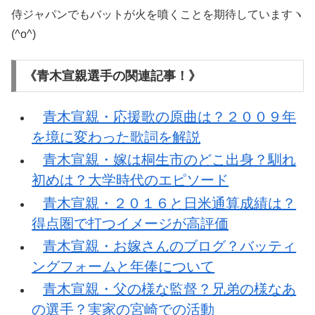
侍ジャパンでもバットが火を噴くことを期待していますヽ
(^o^)
《青木宣親選手の関連記事！》
青木宣親・応援歌の原曲は？２００９年
を境に変わった歌詞を解説
青木宣親・嫁は桐生市のどこ出身？馴れ
初めは？大学時代のエピソード
青木宣親・２０１６と日米通算成績は？
得点圏で打つイメージが高評価
青木宣親・お嫁さんのブログ？バッティ
ングフォームと年俸について
青木宣親・父の様な監督？兄弟の様なあ
の選手？実家の宮崎での活動