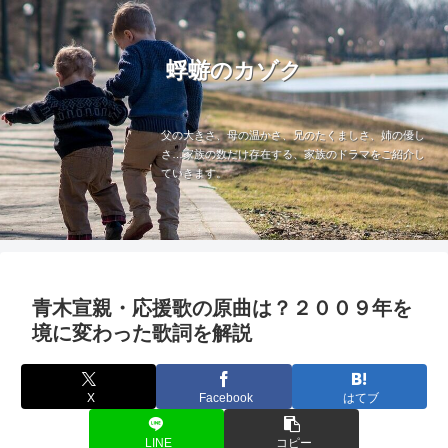
蜉蝣のカゾク
父の大きさ、母の温かさ、兄のたくましさ、姉の優し
さ…家族の数だけ存在する、家族のドラマをご紹介し
ていきます。
青木宣親・応援歌の原曲は？２００９年を
境に変わった歌詞を解説
X
Facebook
はてブ
LINE
コピー