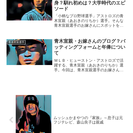
大学には野球推薦での入...
身？馴れ初めは？大学時代のエピ
ソード
「小柄なプロ野球選手」アストロズの青
木宣親（あおきのりちか）選手。そんな
青木宣親選手のお嫁さんにスポットを当
ててみたいと思います。■お嫁さんは桐生
市のどこ出身？青木宣親選手のお嫁さん
は、元テレビ東京アナウンサーの大竹
青木宣親・お嫁さんのブログ？バ
青木宣親選手
（旧姓）佐知さんです。と...
ッティングフォームと年俸につい
て
ＭＬＢ・ヒューストン・アストロズで活
躍する、青木宣親（あおきのりちか）選
手。今回は、青木宣親選手のお嫁さんと
バッティングフォーム、気になる年俸に
ついて迫ります。■お嫁さんのブログ青木
宣親選手は、２００９年１０月に、元テ
レビ東京アナウンサーの...
ムッシュかまやつの『家族』～息子は元
フジテレビ、森山良子は親戚