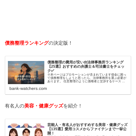
債務整理ランキング
の決定版！
債務整理の費用が安い⚖️法律事務所ランキング
【25選】おすすめの弁護士＆司法書士をチェッ
ク✅
※本ページはプロモーションが含まれています借金に困っ
て債務整理をしようと思ったら、法律事務所を選ぶ必要が
あります。 任意整理のように債権者と交渉するケース 自
己破産のように裁判所が関係するケースいずれも専門家の
bank-watchers.com
知識と経験が必要だからです。で…
有名人の
美容・健康グッズ
を紹介！
芸能人・有名人がおすすめする美容・健康グッズ
【135選】愛用コスメからファイテンまで一挙公
開！