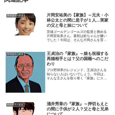
片岡安祐美の【家族】～元夫・小
野球選手の家族
林公太との間に息子が１人…実家
の父と母と妹について
茨城ゴールデンゴールズの監督と務める
片岡安祐美さん。最初は欽ちゃんが嫌い
でした！今回は、そんな片岡さんを育ん
だ『家族』にスポットを当てご紹介しま
す。名 前：片岡安祐美（かたおか・
あゆみ）生年月日：1986年〈昭和61年〉
王貞治の『家族』～娘も祝福する
野球選手の家族
11月14日血液型...
再婚相手とは？父の国籍へのこだ
わり
プロ野球界のレジェンド、王貞治さんを
知らない人はいないでしょう。今回は、
そんな王さんを取り巻く『家族』にスポ
ットを当て、ご紹介します。【本人プロ
フィール】名前：王 貞治（おう・さだは
る）中国語拼音：Wáng Zhēnzhì生年月
日：1940...
涌井秀章の『家族』～押切もえと
野球選手の家族
の間に子供が２人？父と母と兄弟
について