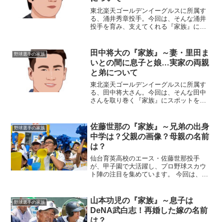
東北楽天ゴールデンイーグルスに所属す
る、涌井秀章投手。今回は、そんな涌井
投手を育み、支えてくれる『家族』にス
ポットを当て、ご紹介します。【プロフ
ィール】名前：涌井秀章（わくい・ひで
あき）生年月日：1986年6月21日身長/体
田中将大の『家族』～妻・里田ま
野球選手の家族
重：185cm/...
いとの間に息子と娘…実家の両親
と弟について
東北楽天ゴールデンイーグルスに所属す
る、田中将大さん。今回は、そんな田中
さんを取り巻く『家族』にスポットを当
て、ご紹介します。名 前：田中将大
（たなか・まさひろ）生年月日：1988年
〈昭和63年〉11月1日身長体重：
佐藤世那の『家族』～兄弟の出身
野球選手の家族
190.5cm/97....
中学は？父親の画像？母親の名前
は？
仙台育英高校のエース・佐藤世那投手
が、甲子園で大活躍し、プロ野球スカウ
ト陣の注目を集めています。 今回は、そ
んな佐藤投手を育んだ「家族」にスポッ
トを当て、ご紹介します。◆兄弟の出身
中学は？佐藤世那投手の兄弟としては弟
山本功児の『家族』～息子は
野球選手の家族
がいて、名前は令央さん。...
DeNA武白志！再婚した嫁の名前
は？