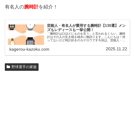
有名人の
腕時計
を紹介！
芸能人・有名人が愛用する腕時計【130選】メン
ズもレディースも一挙公開！
「腕時計は口ほどにものを言う」と言われるくらい、腕時
計はその人の生き様を雄弁に物語ります。こんにちは！持
ってないけど時計好きのカゲロウです今回は、芸能人・有
名人の腕時計をご紹介し、その人となりに思いを寄せたい
と思います。見たいページをクリッ…
2025.11.22
kagerou-kazoku.com
野球選手の家族