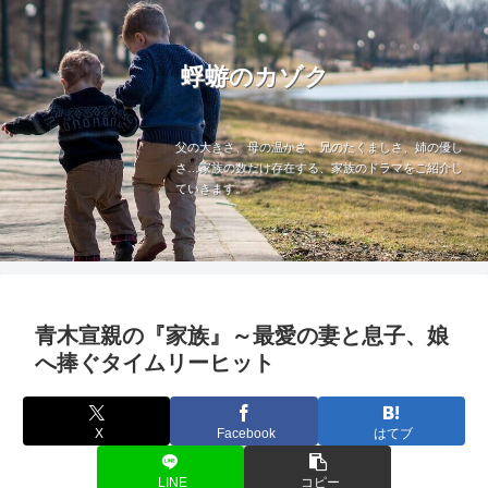
蜉蝣のカゾク
父の大きさ、母の温かさ、兄のたくましさ、姉の優し
さ…家族の数だけ存在する、家族のドラマをご紹介し
ていきます。
青木宣親の『家族』～最愛の妻と息子、娘
へ捧ぐタイムリーヒット
X
Facebook
はてブ
LINE
コピー