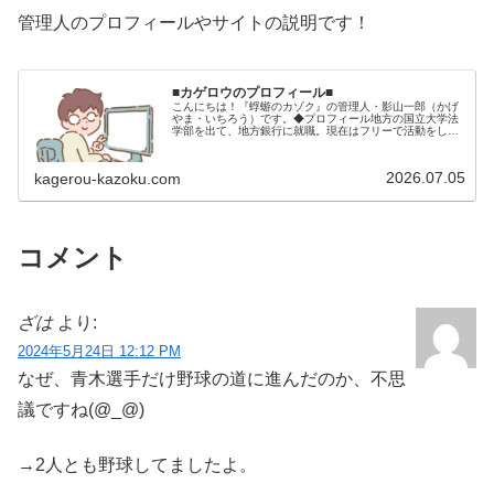
管理人のプロフィールやサイトの説明です！
■カゲロウのプロフィール■
こんにちは！『蜉蝣のカゾク』の管理人・影山一郎（かげ
やま・いちろう）です。◆プロフィール地方の国立大学法
学部を出て、地方銀行に就職。現在はフリーで活動をして
います。 2009年12月2日 宅建士試験合格（合格率
15.85％） 2012年1月…
2026.07.05
kagerou-kazoku.com
コメント
ざは
より:
2024年5月24日 12:12 PM
なぜ、青木選手だけ野球の道に進んだのか、不思
議ですね(@_@)
→2人とも野球してましたよ。