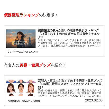
債務整理ランキング
の決定版！
債務整理の費用が安い⚖️法律事務所ランキング
【25選】おすすめの弁護士＆司法書士をチェッ
ク✅
※本ページはプロモーションが含まれています借金に困っ
て債務整理をしようと思ったら、法律事務所を選ぶ必要が
あります。 任意整理のように債権者と交渉するケース 自
己破産のように裁判所が関係するケースいずれも専門家の
bank-watchers.com
知識と経験が必要だからです。で…
有名人の
美容・健康グッズ
を紹介！
芸能人・有名人がおすすめする美容・健康グッズ
【135選】愛用コスメからファイテンまで一挙公
開！
芸能人や有名人は、実際の年齢より若く見える人が多いで
すよね？素材の良さもありますが、やはり美容・健康に気
をつかっている人が多いからだと思います。こんにちは！
カゲロウです芸能人たちは、どんな方法で若返りを図って
2023.02.05
kagerou-kazoku.com
いるのでしょうか？今回は、芸能人…