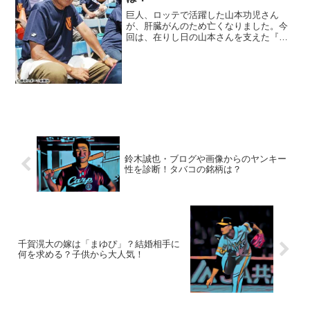
巨人、ロッテで活躍した山本功児さん
が、肝臓がんのため亡くなりました。今
回は、在りし日の山本さんを支えた『家
族』にスポットを当て、ご紹介します。
◆実家・父親の職業は？山本功児さんの
実家は大阪で、南海高野線の中百舌鳥駅
近くで、駄菓子なども扱うパ...
鈴木誠也・ブログや画像からのヤンキー
性を診断！タバコの銘柄は？
千賀滉大の嫁は「まゆぴ」？結婚相手に
何を求める？子供から大人気！