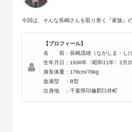
今回は、そんな長嶋さんを取り巻く『家族』
【プロフィール】
名 前：長嶋茂雄（ながしま・し
生年月日：1936年〈昭和11年〉2月2
身長体重：178cm/76kg
血液型 ：B型
出身地 ：千葉県印旛郡臼井町