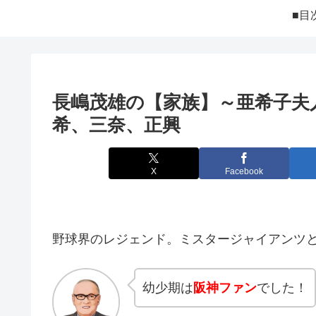
■目
長嶋茂雄の【家族】～亜希子夫
希、三奈、正興
X
Facebook
野球界のレジェンド。ミスタージャイアンツ
幼少期は
阪神ファン
でした！