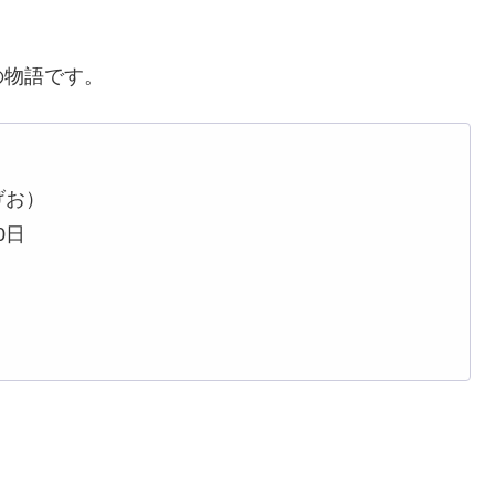
の物語です。
げお）
0日