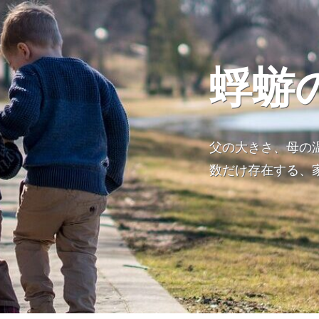
蜉蝣
父の大きさ、母の
数だけ存在する、