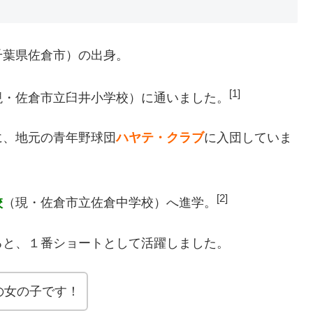
千葉県佐倉市）の出身。
[1]
現・佐倉市立臼井小学校）に通いました。
に、地元の青年野球団
ハヤテ・クラブ
に入団していま
[2]
校
（現・佐倉市立佐倉中学校）へ進学。
ると、１
番ショートとして活躍しました。
の女の子です！