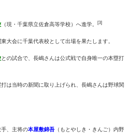
[3]
校
（現・千葉県立佐倉高等学校）へ進学。
関東大会に千葉代表校として出場を果たします。
校
との試合で、長嶋さんは公式戦で自身唯一の本塁打
塁打は当時の新聞に取り上げられ、長嶋さんは野球関
投手、主将の
本屋敷錦吾
（もとやしき・きんご）内野