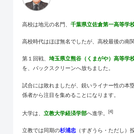
高校は地元の名門、
千葉県立佐倉第一高等学
高校時代はほぼ無名でしたが、高校最後の南
第１回戦、
埼玉県立熊谷（くまがや）高等学
を、バックスクリーンへ放ちました。
試合には敗れましたが、鋭いライナー性の本
係者から注目を集めることになります。
[4]
大学は、
立教大学経済学部
へ進学。
立教では同期の
杉浦忠
（すぎうら・ただし）