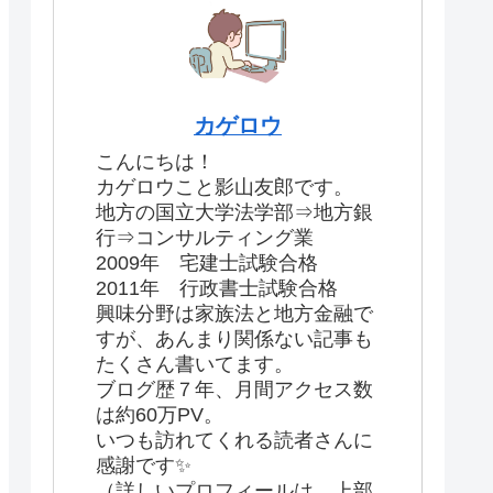
カゲロウ
こんにちは！
カゲロウこと影山友郎です。
地方の国立大学法学部⇒地方銀
行⇒コンサルティング業
2009年 宅建士試験合格
2011年 行政書士試験合格
興味分野は家族法と地方金融で
すが、あんまり関係ない記事も
たくさん書いてます。
ブログ歴７年、月間アクセス数
は約60万PV。
いつも訪れてくれる読者さんに
感謝です✨
（詳しいプロフィールは、上部