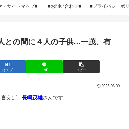
次・サイトマップ■
■お問い合わせ■
人との間に４人の子供…一茂、有
はてブ
LINE
コピー
2025.06.09
と言えば、
長嶋茂雄
さんです。