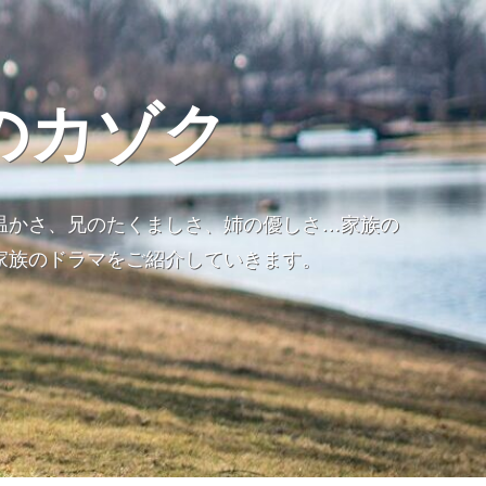
のカゾク
温かさ、兄のたくましさ、姉の優しさ…家族の
家族のドラマをご紹介していきます。