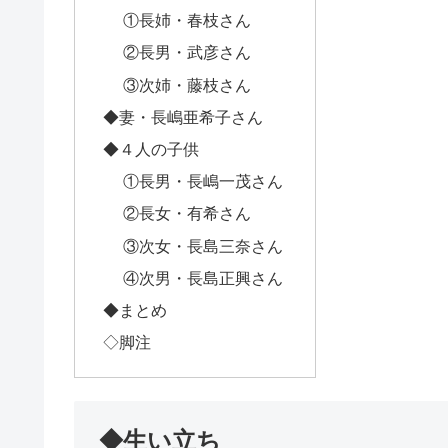
①長姉・春枝さん
②長男・武彦さん
③次姉・藤枝さん
◆妻・長嶋亜希子さん
◆４人の子供
①長男・長嶋一茂さん
②長女・有希さん
③次女・長島三奈さん
④次男・長島正興さん
◆まとめ
◇脚注
◆生い立ち