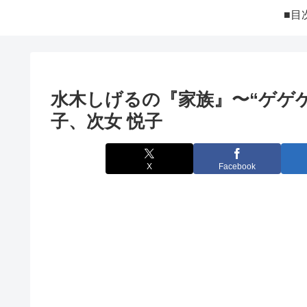
■目
水木しげるの『家族』〜“ゲゲゲ
子、次女 悦子
X
Facebook