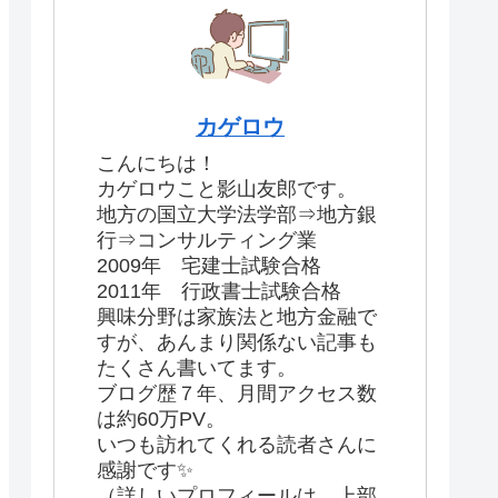
カゲロウ
こんにちは！
カゲロウこと影山友郎です。
地方の国立大学法学部⇒地方銀
行⇒コンサルティング業
2009年 宅建士試験合格
2011年 行政書士試験合格
興味分野は家族法と地方金融で
すが、あんまり関係ない記事も
たくさん書いてます。
ブログ歴７年、月間アクセス数
は約60万PV。
いつも訪れてくれる読者さんに
感謝です✨
（詳しいプロフィールは、上部