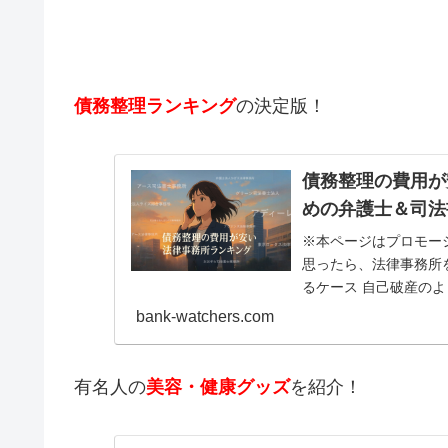
債務整理ランキング
の決定版！
債務整理の費用が
めの弁護士＆司法
※本ページはプロモー
思ったら、法律事務所
るケース 自己破産の
が必要だからです。で
bank-watchers.com
有名人の
美容・健康グッズ
を紹介！