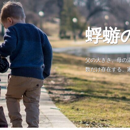
蜉蝣
父の大きさ、母の
数だけ存在する、