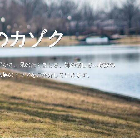
のカゾク
温かさ、兄のたくましさ、姉の優しさ…家族の
家族のドラマをご紹介していきます。