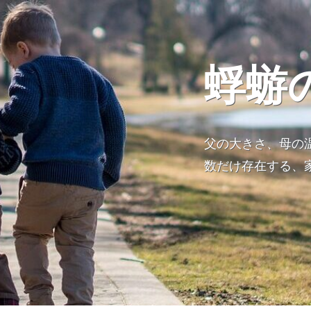
蜉蝣
父の大きさ、母の
数だけ存在する、