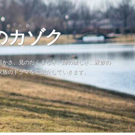
のカゾク
温かさ、兄のたくましさ、姉の優しさ…家族の
家族のドラマをご紹介していきます。