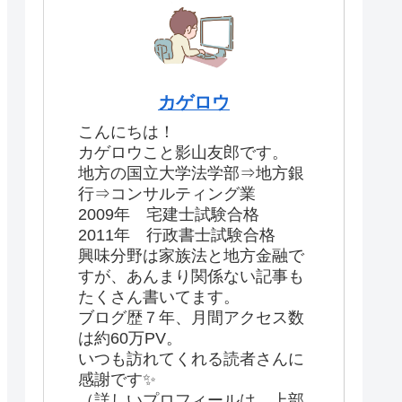
カゲロウ
こんにちは！
カゲロウこと影山友郎です。
地方の国立大学法学部⇒地方銀
行⇒コンサルティング業
2009年 宅建士試験合格
2011年 行政書士試験合格
興味分野は家族法と地方金融で
すが、あんまり関係ない記事も
たくさん書いてます。
ブログ歴７年、月間アクセス数
は約60万PV。
いつも訪れてくれる読者さんに
感謝です✨
（詳しいプロフィールは、上部