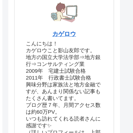
カゲロウ
こんにちは！
カゲロウこと影山友郎です。
地方の国立大学法学部⇒地方銀
行⇒コンサルティング業
2009年 宅建士試験合格
2011年 行政書士試験合格
興味分野は家族法と地方金融で
すが、あんまり関係ない記事も
たくさん書いてます。
ブログ歴７年、月間アクセス数
は約60万PV。
いつも訪れてくれる読者さんに
感謝です✨
（詳しいプロフィールは、上部