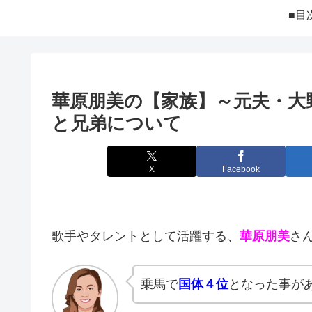
■目
華原朋美の【家族】～元夫・大
と兄弟について
X
Facebook
歌手やタレントとして活躍する、
華原朋美
さ
乗馬で
国体４位
となった事が