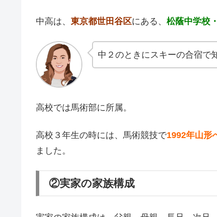
中高は、
東京都世田谷区
にある、
松蔭中学校
中２のときにスキーの合宿で知
高校では馬術部に所属。
高校３年生の時には、馬術競技で
1992年山
ました。
②実家の家族構成