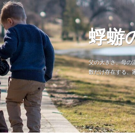
蜉蝣
父の大きさ、母の
数だけ存在する、