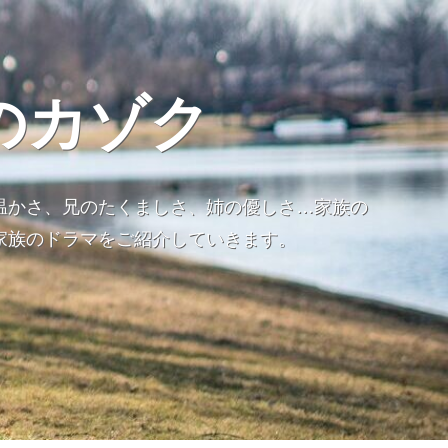
のカゾク
温かさ、兄のたくましさ、姉の優しさ…家族の
家族のドラマをご紹介していきます。