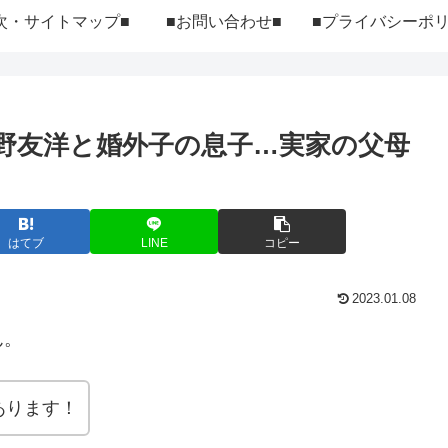
次・サイトマップ■
■お問い合わせ■
野友洋と婚外子の息子…実家の父母
はてブ
LINE
コピー
2023.01.08
ん。
あります！