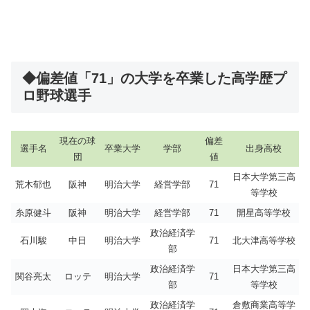
◆偏差値「71」の大学を卒業した高学歴プ
ロ野球選手
現在の球
偏差
選手名
卒業大学
学部
出身高校
団
値
日本大学第三高
荒木郁也
阪神
明治大学
経営学部
71
等学校
糸原健斗
阪神
明治大学
経営学部
71
開星高等学校
政治経済学
石川駿
中日
明治大学
71
北大津高等学校
部
政治経済学
日本大学第三高
関谷亮太
ロッテ
明治大学
71
部
等学校
政治経済学
倉敷商業高等学