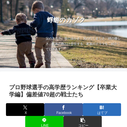
蜉蝣のカゾク
父の大きさ、母の温かさ、兄のたくましさ、姉の優し
さ…家族の数だけ存在する、家族のドラマをご紹介し
ていきます。
プロ野球選手の高学歴ランキング【卒業大
学編】偏差値70超の戦士たち
X
Facebook
はてブ
LINE
コピー