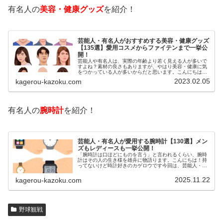
有名人の
美容・健康グッズ
を紹介！
芸能人・有名人がおすすめする美容・健康グッズ
【135選】愛用コスメからファイテンまで一挙公
開！
芸能人や有名人は、実際の年齢より若く見える人が多いで
すよね？素材の良さもありますが、やはり美容・健康に気
をつかっている人が多いからだと思います。こんにちは！
カゲロウです芸能人たちは、どんな方法で若返りを図って
2023.02.05
kagerou-kazoku.com
いるのでしょうか？今回は、芸能人…
有名人の
腕時計
を紹介！
芸能人・有名人が愛用する腕時計【130選】メン
ズもレディースも一挙公開！
「腕時計は口ほどにものを言う」と言われるくらい、腕時
計はその人の生き様を雄弁に物語ります。こんにちは！持
ってないけど時計好きのカゲロウです今回は、芸能人・有
名人の腕時計をご紹介し、その人となりに思いを寄せたい
と思います。見たいページをクリッ…
2025.11.22
kagerou-kazoku.com
野球観戦