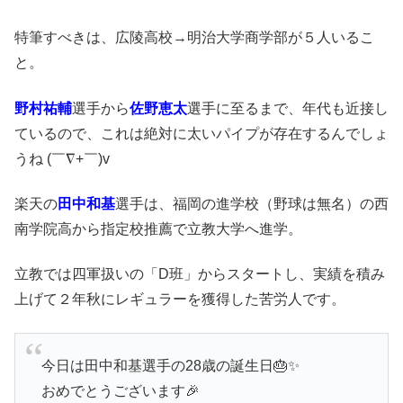
特筆すべきは、広陵高校→明治大学商学部が５人いるこ
と。
野村祐輔
選手から
佐野恵太
選手に至るまで、年代も近接し
ているので、これは絶対に太いパイプが存在するんでしょ
うね (￣∇+￣)v
楽天の
田中和基
選手は、福岡の進学校（野球は無名）の西
南学院高から指定校推薦で立教大学へ進学。
立教では四軍扱いの「D班」からスタートし、実績を積み
上げて２年秋にレギュラーを獲得した苦労人です。
今日は田中和基選手の28歳の誕生日🎂✨
おめでとうございます🎉