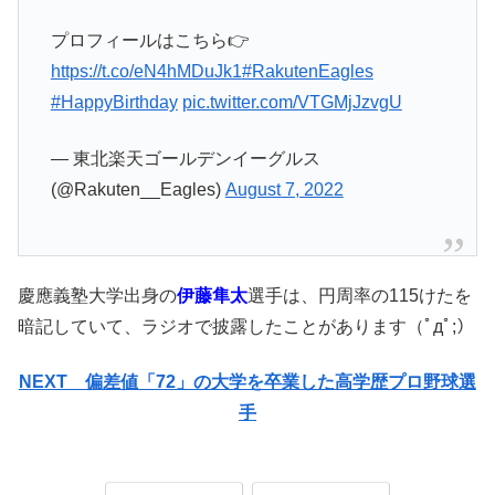
プロフィールはこちら👉
https://t.co/eN4hMDuJk1
#RakutenEagles
#HappyBirthday
pic.twitter.com/VTGMjJzvgU
— 東北楽天ゴールデンイーグルス
(@Rakuten__Eagles)
August 7, 2022
慶應義塾大学出身の
伊藤隼太
選手は、円周率の115けたを
暗記していて、ラジオで披露したことがあります（ﾟдﾟ;）
NEXT 偏差値「72」の大学を卒業した高学歴プロ野球選
手