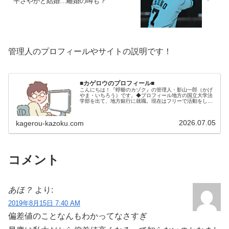
平さやかと結婚…離婚の噂も？
管理人のプロフィールやサイトの説明です！
■カゲロウのプロフィール■
こんにちは！『蜉蝣のカゾク』の管理人・影山一郎（かげ
やま・いちろう）です。◆プロフィール地方の国立大学法
学部を出て、地方銀行に就職。現在はフリーで活動をして
います。 2009年12月2日 宅建士試験合格（合格率
15.85％） 2012年1月…
2026.07.05
kagerou-kazoku.com
コメント
あほ？
より:
2019年8月15日 7:40 AM
偏差値のことなんもわかってなさすぎ