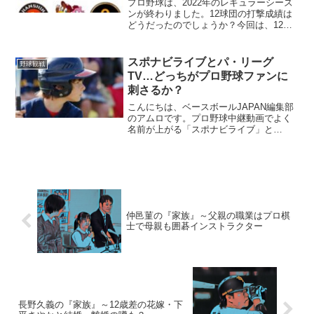
プロ野球は、2022年のレギュラーシーズ
ンが終わりました。12球団の打撃成績は
どうだったのでしょうか？今回は、12球
団の打撃力ランキングを「20」の項目で
見てまいります。見たい項目をクリック
してください！① 打率ランキング（こ
スポナビライブとパ・リーグ
野球観戦
のページ）② ...
TV…どっちがプロ野球ファンに
刺さるか？
こんにちは、ベースボールJAPAN編集部
のアムロです。プロ野球中継動画でよく
名前が上がる「スポナビライブ」と
「パ・リーグTV」。２つのサービスを比
較して、どっちにしようか悩まれる方が
多いのではないでしょうか？わたしも悩
んだ一人として、色々と...
仲邑菫の『家族』～父親の職業はプロ棋
士で母親も囲碁インストラクター
長野久義の『家族』～12歳差の花嫁・下