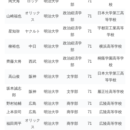
岡大海
ロッテ
明治大学
71
部
校
オリック
政治経済学
日本大学第三高
山崎福也
明治大学
71
ス
部
等学校
政治経済学
宇都宮工業高等
星知弥
ヤクルト
明治大学
71
部
学校
政治経済学
柳裕也
中日
明治大学
71
横浜高等学校
部
政治経済学
桐蔭学園高等学
齊藤大将
西武
明治大学
71
部
校
日本大学第三高
高山俊
阪神
明治大学
文学部
71
等学校
坂本誠志
阪神
明治大学
文学部
71
履正社高等学校
郎
野村祐輔
広島
明治大学
商学部
71
広陵高等学校
上本崇司
広島
明治大学
商学部
71
広陵高等学校
オリック
福田周平
明治大学
商学部
71
広陵高等学校
ス