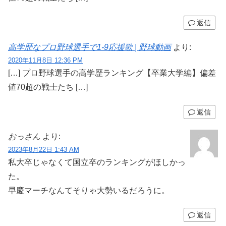
返信
高学歴なプロ野球選手で1-9応援歌 | 野球動画
より:
2020年11月8日 12:36 PM
[…] プロ野球選手の高学歴ランキング【卒業大学編】偏差
値70超の戦士たち […]
返信
おっさん
より:
2023年8月22日 1:43 AM
私大卒じゃなくて国立卒のランキングがほしかっ
た。
早慶マーチなんてそりゃ大勢いるだろうに。
返信