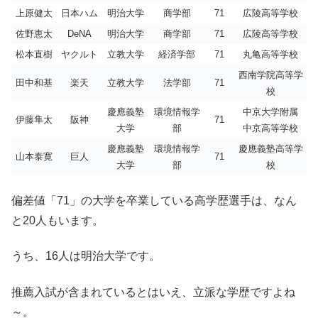
上原健太
日本ハム
明治大学
商学部
71
広陵高等学校
佐野恵太
DeNA
明治大学
商学部
71
広陵高等学校
松本直樹
ヤクルト
立教大学
経済学部
71
丸亀高等学校
西南学院高等学
田中和基
楽天
立教大学
法学部
71
校
慶應義塾
環境情報学
中京大学附属
伊藤隼太
阪神
71
大学
部
中京高等学校
慶應義塾
環境情報学
慶應義塾高等学
山本泰寛
巨人
71
大学
部
校
偏差値「71」の大学を卒業している高学歴選手は、なん
と20人もいます。
うち、16人は明治大学です。
推薦入試が含まれているとはいえ、立派な学歴ですよね
～。