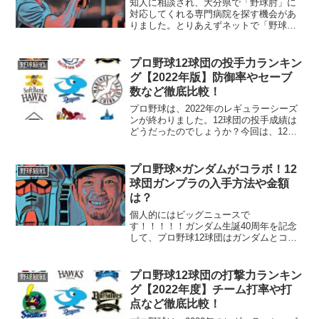
知人に相談され、大分県で「野球肘」に
対応してくれる専門病院を探す機会があ
りました。とりあえずネットで「野球
肘 病院 大分県」と検索。一番上に表
示されるのは、某社の病院紹介サイトで
すが、163件の病院を表示しています。こ
プロ野球12球団の投手力ランキン
野球観戦
れって、大分県にある整...
グ【2022年版】防御率やセーブ
数など徹底比較！
プロ野球は、2022年のレギュラーシーズ
ンが終わりました。12球団の投手成績は
どうだったのでしょうか？今回は、12球
団の投手力ランキングを「20」の項目で
見てまいります。見たい項目をクリック
してください！① 防御率ランキング
プロ野球×ガンダムがコラボ！12
野球観戦
（このページ）②...
球団ガンプラの入手方法や金額
は？
個人的にはビッグニュースで
す！！！！！ガンダム生誕40周年を記念
して、プロ野球12球団はガンダムとコラ
ボすることを発表しました。◆プロ野球×
ガンダムコラボの中身コラボって具体的
には何をするんでしょう？まず、目玉企
プロ野球12球団の打撃力ランキン
野球観戦
画としては、プロ野球12球団...
グ【2022年度】チーム打率や打
点など徹底比較！