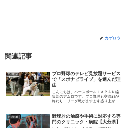
カゲロウ
関連記事
プロ野球のテレビ見放題サービス
野球観戦
で「スポナビライブ」を選んだ理
由
こんにちは、ベースボールＪＡＰＡＮ編
集部のアムロです。プロ野球も交流戦が
終わり、リーグ戦がますます盛り上がっ
てきましたね。わたしはシーズンに入る
前、プロ野球を見放題できるサービスを
自宅に導入しました。見放題サービスは
野球肘の治療や手術に対応する専
野球観戦
たくさん提供されているの...
門のクリニック・病院【大分県】