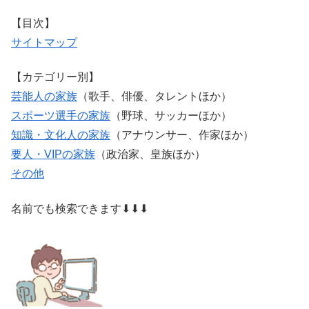
【目次】
サイトマップ
【カテゴリー別】
芸能人の家族
（歌手、俳優、タレントほか）
スポーツ選手の家族
（野球、サッカーほか）
知識・文化人の家族
（アナウンサー、作家ほか）
要人・VIPの家族
（政治家、皇族ほか）
その他
名前でも検索できます⬇⬇⬇