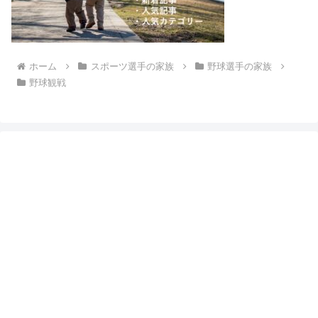
ホーム
スポーツ選手の家族
野球選手の家族
野球観戦