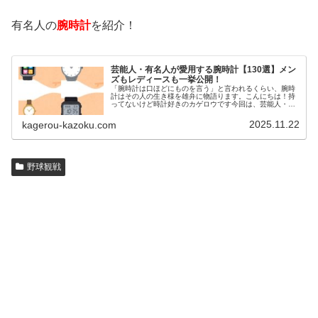
有名人の
腕時計
を紹介！
芸能人・有名人が愛用する腕時計【130選】メン
ズもレディースも一挙公開！
「腕時計は口ほどにものを言う」と言われるくらい、腕時
計はその人の生き様を雄弁に物語ります。こんにちは！持
ってないけど時計好きのカゲロウです今回は、芸能人・有
名人の腕時計をご紹介し、その人となりに思いを寄せたい
と思います。見たいページをクリッ…
2025.11.22
kagerou-kazoku.com
野球観戦