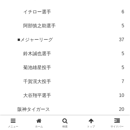
イチロー選手
6
阿部慎之助選手
5
■メジャーリーグ
37
鈴木誠也選手
5
菊池雄星投手
5
千賀滉大投手
7
大谷翔平選手
10
阪神タイガース
20
野球観戦
8
メニュー
ホーム
検索
トップ
サイドバー