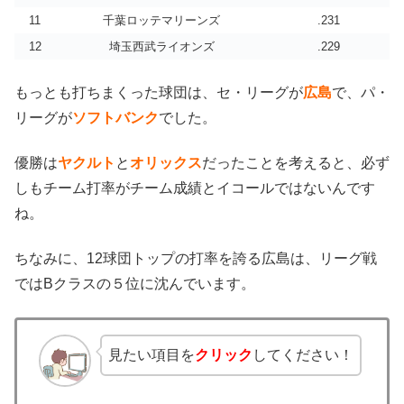
11
千葉ロッテマリーンズ
.231
12
埼玉西武ライオンズ
.229
もっとも打ちまくった球団は、セ・リーグが
広島
で、パ・
リーグが
ソフトバンク
でした。
優勝は
ヤクルト
と
オリックス
だったことを考えると、必ず
しもチーム打率がチーム成績とイコールではないんです
ね。
ちなみに、12球団トップの打率を誇る広島は、リーグ戦
ではBクラスの５位に沈んでいます。
見たい項目を
クリック
してください！