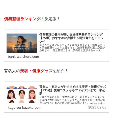
債務整理ランキング
の決定版！
債務整理の費用が安い⚖️法律事務所ランキング
【25選】おすすめの弁護士＆司法書士をチェッ
ク✅
※本ページはプロモーションが含まれています借金に困っ
て債務整理をしようと思ったら、法律事務所を選ぶ必要が
あります。 任意整理のように債権者と交渉するケース 自
己破産のように裁判所が関係するケースいずれも専門家の
bank-watchers.com
知識と経験が必要だからです。で…
有名人の
美容・健康グッズ
を紹介！
芸能人・有名人がおすすめする美容・健康グッズ
【135選】愛用コスメからファイテンまで一挙公
開！
芸能人や有名人は、実際の年齢より若く見える人が多いで
すよね？素材の良さもありますが、やはり美容・健康に気
をつかっている人が多いからだと思います。こんにちは！
カゲロウです芸能人たちは、どんな方法で若返りを図って
2023.02.05
kagerou-kazoku.com
いるのでしょうか？今回は、芸能人…