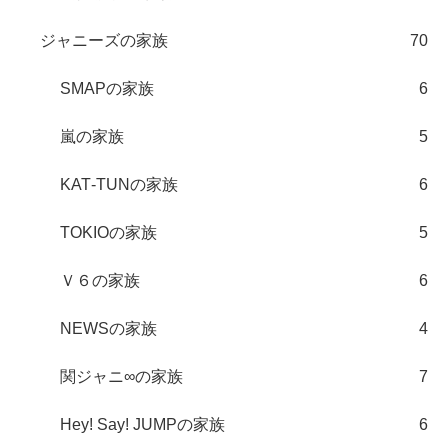
ジャニーズの家族
70
SMAPの家族
6
嵐の家族
5
KAT‐TUNの家族
6
TOKIOの家族
5
Ｖ６の家族
6
NEWSの家族
4
関ジャニ∞の家族
7
Hey! Say! JUMPの家族
6