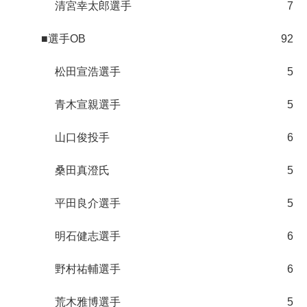
清宮幸太郎選手
7
■選手OB
92
松田宣浩選手
5
青木宣親選手
5
山口俊投手
6
桑田真澄氏
5
平田良介選手
5
明石健志選手
6
野村祐輔選手
6
荒木雅博選手
5