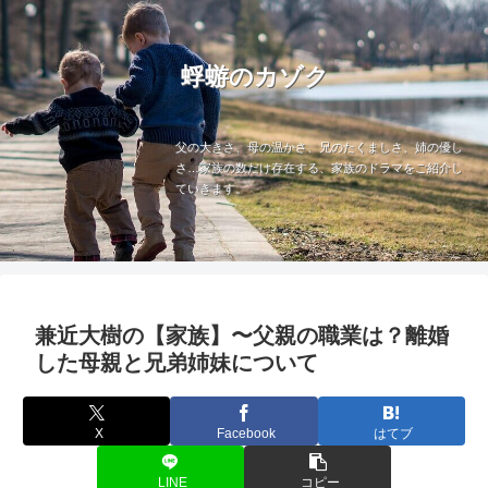
蜉蝣のカゾク
父の大きさ、母の温かさ、兄のたくましさ、姉の優し
さ…家族の数だけ存在する、家族のドラマをご紹介し
ていきます。
兼近大樹の【家族】〜父親の職業は？離婚
した母親と兄弟姉妹について
X
Facebook
はてブ
LINE
コピー