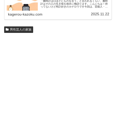
「腕時計は口ほどにものを言う」と言われるくらい、腕時
計はその人の生き様を雄弁に物語ります。こんにちは！持
ってないけど時計好きのカゲロウです今回は、芸能人・有
名人の腕時計をご紹介し、その人となりに思いを寄せたい
と思います。見たいページをクリッ…
2025.11.22
kagerou-kazoku.com
男性芸人の家族