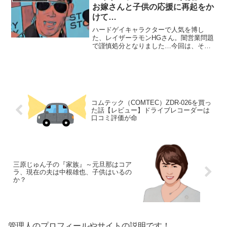
お嫁さんと子供の応援に再起をか
けて…
ハードゲイキャラクターで人気を博し
た、レイザーラモンHGさん。闇営業問題
で謹慎処分となりました…今回は、そん
なHGさんを支える、お嫁さんと子供にス
ポットを当て、ご紹介します。【本人プ
ロフィール】名前：レイザーラモン
HG（エイチジー）本名：住...
コムテック（COMTEC）ZDR-026を買っ
た話【レビュー】ドライブレコーダーは
口コミ評価が命
三原じゅん子の『家族』～元旦那はコア
ラ、現在の夫は中根雄也、子供はいるの
か？
管理人のプロフィールやサイトの説明です！