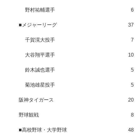
野村祐輔選手
6
■メジャーリーグ
37
千賀滉大投手
7
大谷翔平選手
10
鈴木誠也選手
5
菊池雄星投手
5
阪神タイガース
20
野球観戦
8
■高校野球・大学野球
48