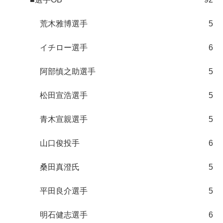
荒木雅博選手
5
イチロー選手
6
阿部慎之助選手
5
松田宣浩選手
5
青木宣親選手
5
山口俊投手
6
桑田真澄氏
5
平田良介選手
5
明石健志選手
6