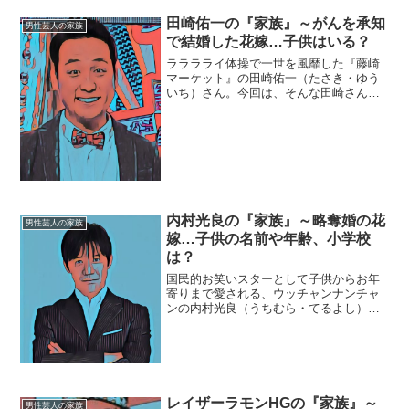
まれ育ちました。子供のころは友人と“変
なキャラ”を演じて遊ぶことが多く、その
田崎佑一の『家族』～がんを承知
男性芸人の家族
体験がのちの...
で結婚した花嫁…子供はいる？
ラララライ体操で一世を風靡した『藤崎
マーケット』の田崎佑一（たさき・ゆう
いち）さん。今回は、そんな田崎さんを
取り巻く『家族』にスポットを当て、ご
紹介します。◆がんを承知で結婚した花
嫁田崎佑一さんは、２０１７年８月２９
日に結婚しました。お相手...
内村光良の『家族』～略奪婚の花
男性芸人の家族
嫁…子供の名前や年齢、小学校
は？
国民的お笑いスターとして子供からお年
寄りまで愛される、ウッチャンナンチャ
ンの内村光良（うちむら・てるよし）さ
ん。今回は、そんな内村さんを取り巻く
『家族』にスポットを当て、ご紹介しま
す。◆略奪婚の花嫁内村光良さんは、２
００５年４月２３日に結婚...
レイザーラモンHGの『家族』～
男性芸人の家族