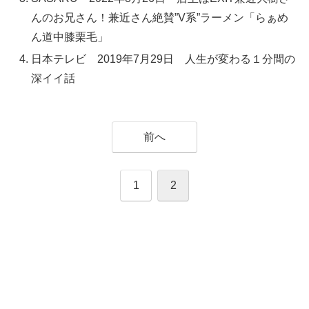
んのお兄さん！兼近さん絶賛”V系”ラーメン「らぁめ
ん道中膝栗毛」
日本テレビ 2019年7月29日 人生が変わる１分間の
深イイ話
前へ
1
2