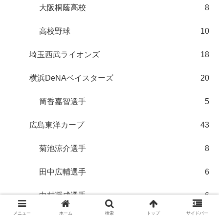
大阪桐蔭高校
8
高校野球
10
埼玉西武ライオンズ
18
横浜DeNAベイスターズ
20
筒香嘉智選手
5
広島東洋カープ
43
菊池涼介選手
8
田中広輔選手
6
中村奨成選手
6
メニュー
ホーム
検索
トップ
サイドバー
野球選手の結婚
5