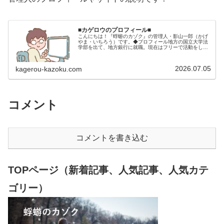
■カゲロウのプロフィール■
こんにちは！『蜉蝣のカゾク』の管理人・影山一郎（かげ
やま・いちろう）です。◆プロフィール地方の国立大学法
学部を出て、地方銀行に就職。現在はフリーで活動をして
います。 2009年12月2日 宅建士試験合格（合格率
15.85％） 2012年1月…
2026.07.05
kagerou-kazoku.com
コメント
コメントを書き込む
TOPページ（新着記事、人気記事、人気カテ
ゴリー）