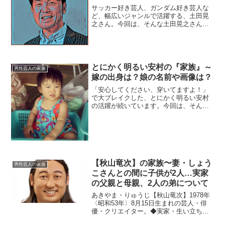
サッカー好き芸人、ガンダム好き芸人な
ど、幅広いジャンルで活躍する、土田晃
之さん。今回は、そんな土田晃之さんの
『家族』についてまとめていきます。
【本人プロフィール】氏名：土田晃之
（つちだ・てるゆき）生年月日：1972年9
月1日（45歳）※20...
とにかく明るい安村の『家族』～
男性芸人の家族
嫁の出身は？娘の名前や画像は？
「安心してください、穿いてますよ！」
で大ブレイクした、とにかく明るい安村
の活躍が続いています。今回は、そんな
安村さんを育み、支え続ける『家族』に
スポットを当て、ご紹介します。◆父親
と祖母とにかく明るい安村の両親は、安
村さんが小学4年生の時に...
【秋山竜次】の家族〜妻・しょう
男性芸人の家族
こさんとの間に子供が2人…実家
の父親と母親、2人の弟について
あきやま・りゅうじ【秋山竜次】1978年
〈昭和53年〉8月15日生まれの芸人・俳
優・クリエイター。◆実家・生い立ち秋
山竜次さんは福岡県北九州市門司区で生