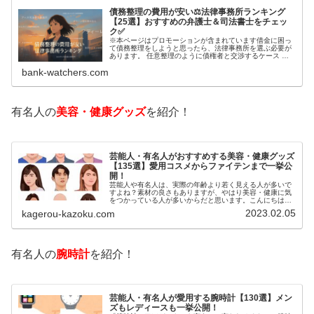
債務整理の費用が安い⚖️法律事務所ランキング
【25選】おすすめの弁護士＆司法書士をチェッ
ク✅
※本ページはプロモーションが含まれています借金に困っ
て債務整理をしようと思ったら、法律事務所を選ぶ必要が
あります。 任意整理のように債権者と交渉するケース 自
己破産のように裁判所が関係するケースいずれも専門家の
bank-watchers.com
知識と経験が必要だからです。で…
有名人の
美容・健康グッズ
を紹介！
芸能人・有名人がおすすめする美容・健康グッズ
【135選】愛用コスメからファイテンまで一挙公
開！
芸能人や有名人は、実際の年齢より若く見える人が多いで
すよね？素材の良さもありますが、やはり美容・健康に気
をつかっている人が多いからだと思います。こんにちは！
カゲロウです芸能人たちは、どんな方法で若返りを図って
2023.02.05
kagerou-kazoku.com
いるのでしょうか？今回は、芸能人…
有名人の
腕時計
を紹介！
芸能人・有名人が愛用する腕時計【130選】メン
ズもレディースも一挙公開！