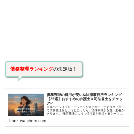
債務整理ランキング
の決定版！
債務整理の費用が安い⚖️法律事務所ランキング
【25選】おすすめの弁護士＆司法書士をチェッ
ク✅
※本ページはプロモーションが含まれています借金に困っ
て債務整理をしようと思ったら、法律事務所を選ぶ必要が
あります。 任意整理のように債権者と交渉するケース 自
己破産のように裁判所が関係するケースいずれも専門家の
bank-watchers.com
知識と経験が必要だからです。で…