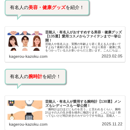
有名人の
美容・健康グッズ
を紹介！
芸能人・有名人がおすすめする美容・健康グッズ
【135選】愛用コスメからファイテンまで一挙公
開！
芸能人や有名人は、実際の年齢より若く見える人が多いで
すよね？素材の良さもありますが、やはり美容・健康に気
をつかっている人が多いからだと思います。こんにちは！
カゲロウです芸能人たちは、どんな方法で若返りを図って
2023.02.05
kagerou-kazoku.com
いるのでしょうか？今回は、芸能人…
有名人の
腕時計
を紹介！
芸能人・有名人が愛用する腕時計【130選】メン
ズもレディースも一挙公開！
「腕時計は口ほどにものを言う」と言われるくらい、腕時
計はその人の生き様を雄弁に物語ります。こんにちは！持
ってないけど時計好きのカゲロウです今回は、芸能人・有
名人の腕時計をご紹介し、その人となりに思いを寄せたい
と思います。見たいページをクリッ…
2025.11.22
kagerou-kazoku.com