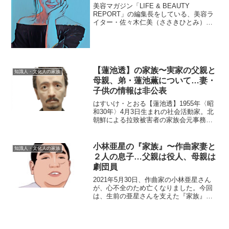
美容マガジン「LIFE & BEAUTY
REPORT」の編集長をしている、美容ラ
イター・佐々木仁美（ささきひとみ）さ
ん。今回は、そんな仁美さんを取り巻く
『家族』にスポットを当て、ご紹介しま
す。◆実家は福井県佐々木仁美さんの実
家は福井県。年...
【蓮池透】の家族〜実家の父親と
知識人・文化人の家族
母親、弟・蓮池薫について…妻・
子供の情報は非公表
はすいけ・とおる【蓮池透】1955年〈昭
和30年〉4月3日生まれの社会活動家。北
朝鮮による拉致被害者の家族会元事務局
長であり、弟・蓮池薫（はすいけ・かお
る）さんの帰国を機に退会。その後は拉
致問題への政府の対応を批判的に論じ、
小林亜星の『家族』〜作曲家妻と
知識人・文化人の家族
著作や講演活動を...
２人の息子…父親は役人、母親は
劇団員
2021年5月30日、作曲家の小林亜星さん
が、心不全のため亡くなりました。今回
は、生前の亜星さんを支えた『家族』を
ご紹介し、在りし日の故人を偲びたいと
思います。【プロフィール】名前：小林
亜星（こばやし・あせい）生年月日：
1932年〈昭和7年...