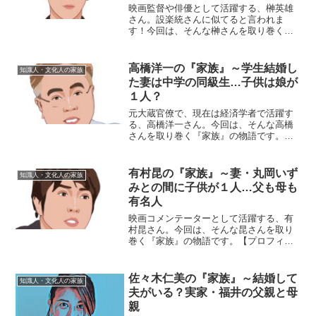
映画監督や俳優として活躍する、榊英雄
さん。設楽統さんに似てると言われま
す！今回は、そんな榊さんを取り巻く
『家族』の物語です。名 前：榊英雄
（さかき・ひでお）生年月日：1970年
〈昭和45年〉6月4日身 長：178cm血
高橋洋一の『家族』～学生結婚し
知識人・文化人の家族
液型 ：A型出身地...
た妻は中学の同級生…子供は娘が
１人？
元大蔵官僚で、現在は経済学者で活躍す
る、高橋洋一さん。今回は、そんな高橋
さんを取り巻く『家族』の物語です。
名 前：高橋洋一生年月日：1955年
〈昭和30年〉9月12日出身地 ：東京都豊
島区出身大学：東京大学理学部、経済学
有村昆の『家族』～妻・丸岡いず
知識人・文化人の家族
部家族構成：妻、娘...
みとの間に子供が１人…父も母も
有名人
映画コメンテーターとして活躍する、有
村昆さん。今回は、そんな昆さんを取り
巻く『家族』の物語です。【プロフィー
ル】名前：有村昆（ありむら・こん）生
年月日：1976年7月2日身長：170cm血液
型：O型出身地：マレーシア・クアラル
佐々木仁美の『家族』～結婚して
知識人・文化人の家族
ンプール◆実家...
夫がいる？実家・福井の父親と母
親