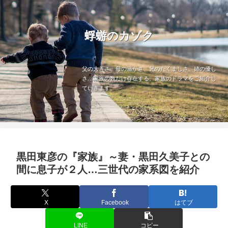
蜉蝣のカゾク
父の大きさ、母の温かさ、兄のたくましさ、姉の優し
さ…家族の数だけ存在する、家族のドラマをご紹介し
ていきます。
黒田東彦の『家族』～妻・黒田久美子との
間に息子が２人…三世代の家系図を紹介
X
Facebook
はてブ
LINE
コピー