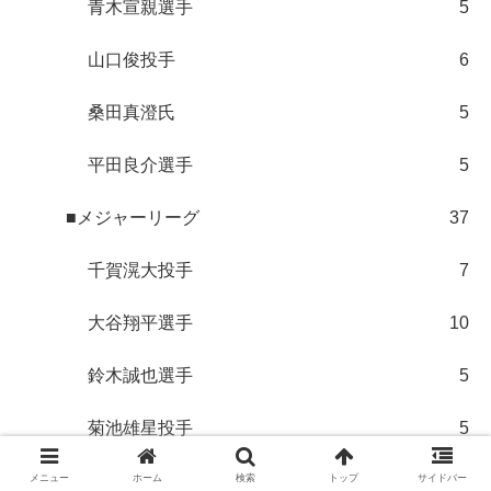
青木宣親選手
5
山口俊投手
6
桑田真澄氏
5
平田良介選手
5
■メジャーリーグ
37
千賀滉大投手
7
大谷翔平選手
10
鈴木誠也選手
5
菊池雄星投手
5
阪神タイガース
20
メニュー
ホーム
検索
トップ
サイドバー