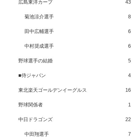
広島東洋カープ
43
菊池涼介選手
8
田中広輔選手
6
中村奨成選手
6
野球選手の結婚
5
■侍ジャパン
4
東北楽天ゴールデンイーグルス
16
野球関係者
1
中日ドラゴンズ
22
中田翔選手
7