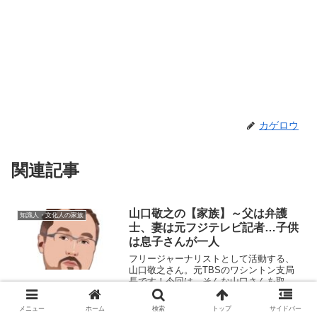
カゲロウ
関連記事
山口敬之の【家族】～父は弁護
知識人・文化人の家族
士、妻は元フジテレビ記者…子供
は息子さんが一人
フリージャーナリストとして活動する、
山口敬之さん。元TBSのワシントン支局
長です！今回は、そんな山口さんを取り
巻く『家族』にスポットを当て、ご紹介
します。名 前：山口敬之（やまぐ
メニュー
ホーム
検索
トップ
サイドバー
ち・のりゆき）生年月日：1966年〈昭和