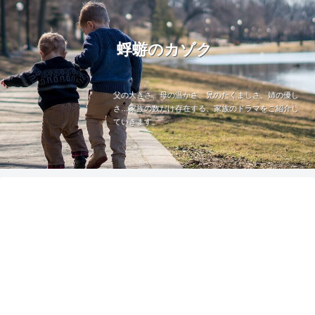
蜉蝣のカゾク
父の大きさ、母の温かさ、兄のたくましさ、姉の優し
さ…家族の数だけ存在する、家族のドラマをご紹介し
ていきます。