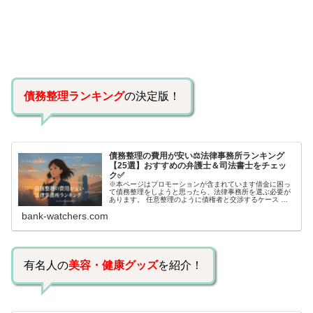
債務整理ランキング
の決定版！
債務整理の費用が安い⚖️法律事務所ランキング
【25選】おすすめの弁護士＆司法書士をチェッ
ク✅
※本ページはプロモーションが含まれています借金に困っ
て債務整理をしようと思ったら、法律事務所を選ぶ必要が
あります。 任意整理のように債権者と交渉するケース 自
己破産のように裁判所が関係するケースいずれも専門家の
bank-watchers.com
知識と経験が必要だからです。で…
有名人の
美容・健康グッズ
を紹介！