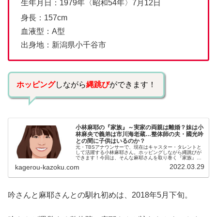
生年月日：1979年〈昭和54年〉7月12日
身長：157cm
血液型：A型
出身地：新潟県小千谷市
ホッピング
しながら
縄跳び
ができます！
小林麻耶の『家族』～実家の両親は離婚？妹は小
林麻央で義弟は市川海老蔵…整体師の夫・國光吟
との間に子供はいるのか？
元・TBSアナウンサーで、現在はキャスター・タレントと
して活躍する小林麻耶さん。ホッピングしながら縄跳びが
できます！今回は、そんな麻耶さんを取り巻く『家族』に
スポットを当て、ご紹介します。名前：小林麻耶（こばや
2022.03.29
kagerou-kazoku.com
し・まや）生年月日：1979年...
吟さんと麻耶さんとの馴れ初めは、2018年5月下旬。