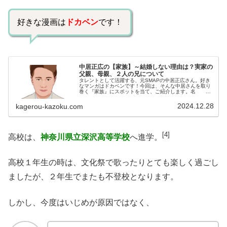
好きな漫画は
ドカベン
です！
中居正広の【家族】～結婚しない理由は？実家の
父親、母親、２人の兄について
タレントとして活躍する、元SMAPの中居正広さん。好き
なマンガはドカベンです！今回は、そんな中居さんを取り
巻く『家族』にスポットを当て、ご紹介します。名
前：中居正広生年月日：1972年〈昭和47年〉8月18日
身 長：170cm血液型 ...
2024.12.28
kagerou-kazoku.com
[4]
高校は、
神奈川県立深沢高等学校
へ進学。
高校１年生の時は、文化祭で歌ったりとても楽しく過ごし
ましたが、２年生でまたも不登校となります。
しかし、今度はいじめが原因ではなく、