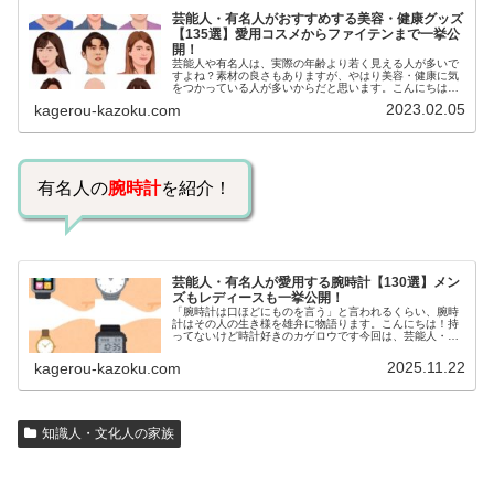
芸能人・有名人がおすすめする美容・健康グッズ
【135選】愛用コスメからファイテンまで一挙公
開！
芸能人や有名人は、実際の年齢より若く見える人が多いで
すよね？素材の良さもありますが、やはり美容・健康に気
をつかっている人が多いからだと思います。こんにちは！
カゲロウです芸能人たちは、どんな方法で若返りを図って
2023.02.05
kagerou-kazoku.com
いるのでしょうか？今回は、芸能人…
有名人の
腕時計
を紹介！
芸能人・有名人が愛用する腕時計【130選】メン
ズもレディースも一挙公開！
「腕時計は口ほどにものを言う」と言われるくらい、腕時
計はその人の生き様を雄弁に物語ります。こんにちは！持
ってないけど時計好きのカゲロウです今回は、芸能人・有
名人の腕時計をご紹介し、その人となりに思いを寄せたい
と思います。見たいページをクリッ…
2025.11.22
kagerou-kazoku.com
知識人・文化人の家族