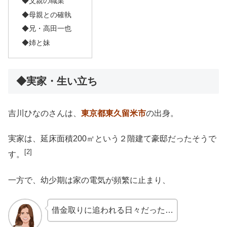
◆父親の職業
◆母親との確執
◆兄・高田一也
◆姉と妹
◆実家・生い立ち
吉川ひなのさんは、
東京都東久留米市
の出身。
実家は、延床面積200㎡という２階建て豪邸だったそうで
[2]
す。
一方で、幼少期は家の電気が頻繁に止まり、
借金取りに追われる日々だった…