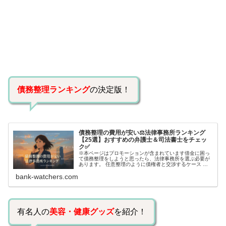
債務整理ランキング
の決定版！
債務整理の費用が安い⚖️法律事務所ランキング
【25選】おすすめの弁護士＆司法書士をチェッ
ク✅
※本ページはプロモーションが含まれています借金に困っ
て債務整理をしようと思ったら、法律事務所を選ぶ必要が
あります。 任意整理のように債権者と交渉するケース 自
己破産のように裁判所が関係するケースいずれも専門家の
bank-watchers.com
知識と経験が必要だからです。で…
有名人の
美容・健康グッズ
を紹介！