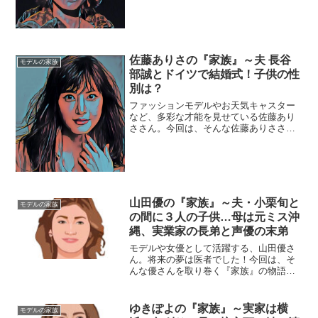
れとも破局？観月あこさんと言えば、テ
ニスの錦織圭選手の彼女として有名で
す。錦織選手が暮らすアメリカ...
佐藤ありさの『家族』～夫 長谷
モデルの家族
部誠とドイツで結婚式！子供の性
別は？
ファッションモデルやお天気キャスター
など、多彩な才能を見せている佐藤あり
ささん。今回は、そんな佐藤ありささん
を取り巻く『家族』にスポットを当て、
ご紹介します。【本人プロフィール】名
前：佐藤ありさ（さとう・ありさ）生年
月日：1988年9月20...
山田優の『家族』～夫・小栗旬と
モデルの家族
の間に３人の子供…母は元ミス沖
縄、実業家の長弟と声優の末弟
モデルや女優として活躍する、山田優さ
ん。将来の夢は医者でした！今回は、そ
んな優さんを取り巻く『家族』の物語で
す。名 前：山田優（やまだ・ゆう）
生年月日：1984年〈昭和59年〉7月5日
身 長：169cm血液型 ：O型出身
ゆきぽよの『家族』～実家は横
モデルの家族
地 ：沖縄県国頭...