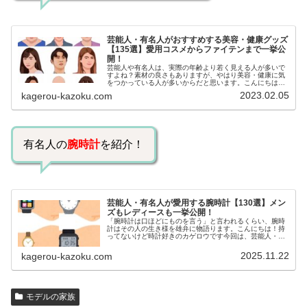
芸能人・有名人がおすすめする美容・健康グッズ
【135選】愛用コスメからファイテンまで一挙公
開！
芸能人や有名人は、実際の年齢より若く見える人が多いで
すよね？素材の良さもありますが、やはり美容・健康に気
をつかっている人が多いからだと思います。こんにちは！
カゲロウです芸能人たちは、どんな方法で若返りを図って
2023.02.05
kagerou-kazoku.com
いるのでしょうか？今回は、芸能人…
有名人の
腕時計
を紹介！
芸能人・有名人が愛用する腕時計【130選】メン
ズもレディースも一挙公開！
「腕時計は口ほどにものを言う」と言われるくらい、腕時
計はその人の生き様を雄弁に物語ります。こんにちは！持
ってないけど時計好きのカゲロウです今回は、芸能人・有
名人の腕時計をご紹介し、その人となりに思いを寄せたい
と思います。見たいページをクリッ…
2025.11.22
kagerou-kazoku.com
モデルの家族