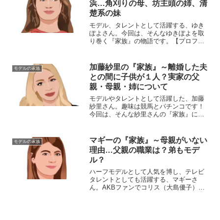
浜…角刈りの母、坊主頭の姉、清
楚系の妹
モデル、タレントとして活躍する、ゆき
ぽよさん。今回は、そんなゆきぽよを取
り巻く『家族』の物語です。【プロフィ
ール】愛称：ゆきぽよ本名：木村有希
（きむら・ゆき）生年月日：1996年（平
成８年）10月23日身長：158cm血液型：
加藤紗里の『家族』～離婚した夫
モデルの家族
O型◆横浜の実...
との間に子供が１人？実家の父
親・母親・姉について
モデルやタレントとして活躍した、加藤
紗里さん。趣味は競馬とパチンコです！
今回は、そんな紗里さんの『家族』にス
ポットを当て、ご紹介します。名
前：加藤紗里（かとう・さり）生年月
日：1990年〈平成2年〉6月19日身
マギーの『家族』～母親がいない
モデルの家族
長：167cm血液型 ...
理由…父親の職業は？弟もモデ
ル？
ハーフモデルとして人気を博し、テレビ
タレントとしても活躍する、マギーさ
ん。AKBファンでコリス（大島優子）推
しでした！今回は、マギーさんを育み、
支えてくれた『家族』にスポットを当
て、ご紹介します。名 前：マギー
本 名：ギブ・奈月・マーガ...