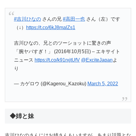
#吉川ひなの
さんの兄
#高田一也
さん（左）です
（↓）
https://t.co/6kJ8malZs1
吉川ひなの、兄とのツーショットに驚きの声
「腕ヤバすぎ！」 (2016年10月5日) – エキサイト
ニュース
https://t.co/k91rxjtUfV
@ExciteJapan
よ
り
— カゲロウ (@Kagerou_Kazoku)
March 5, 2022
◆姉と妹
吉川ひなのさんにはお姉さんもいますが、あまり話題とな