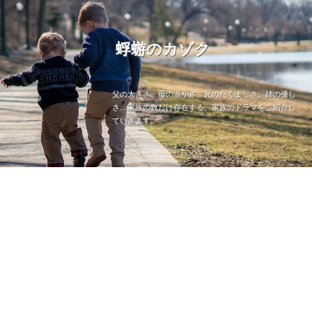
蜉蝣のカゾク
父の大きさ、母の温かさ、兄のたくましさ、姉の優し
さ…家族の数だけ存在する、家族のドラマをご紹介し
ていきます。