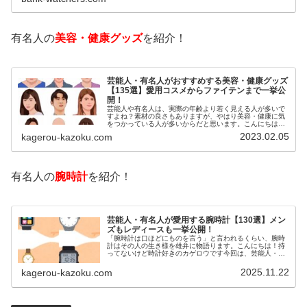
有名人の
美容・健康グッズ
を紹介！
芸能人・有名人がおすすめする美容・健康グッズ
【135選】愛用コスメからファイテンまで一挙公
開！
芸能人や有名人は、実際の年齢より若く見える人が多いで
すよね？素材の良さもありますが、やはり美容・健康に気
をつかっている人が多いからだと思います。こんにちは！
カゲロウです芸能人たちは、どんな方法で若返りを図って
2023.02.05
kagerou-kazoku.com
いるのでしょうか？今回は、芸能人…
有名人の
腕時計
を紹介！
芸能人・有名人が愛用する腕時計【130選】メン
ズもレディースも一挙公開！
「腕時計は口ほどにものを言う」と言われるくらい、腕時
計はその人の生き様を雄弁に物語ります。こんにちは！持
ってないけど時計好きのカゲロウです今回は、芸能人・有
名人の腕時計をご紹介し、その人となりに思いを寄せたい
と思います。見たいページをクリッ…
2025.11.22
kagerou-kazoku.com