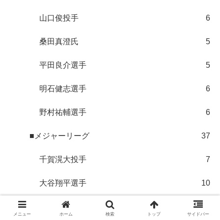
山口俊投手
6
桑田真澄氏
5
平田良介選手
5
明石健志選手
6
野村祐輔選手
6
■メジャーリーグ
37
千賀滉大投手
7
大谷翔平選手
10
鈴木誠也選手
5
メニュー
ホーム
検索
トップ
サイドバー