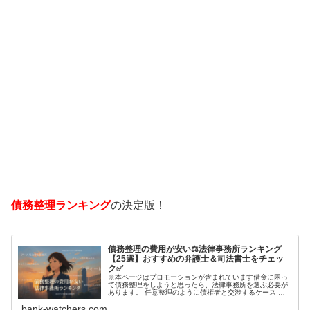
債務整理ランキング
の決定版！
債務整理の費用が安い⚖️法律事務所ランキング
【25選】おすすめの弁護士＆司法書士をチェッ
ク✅
※本ページはプロモーションが含まれています借金に困っ
て債務整理をしようと思ったら、法律事務所を選ぶ必要が
あります。 任意整理のように債権者と交渉するケース 自
己破産のように裁判所が関係するケースいずれも専門家の
bank-watchers.com
知識と経験が必要だからです。で…