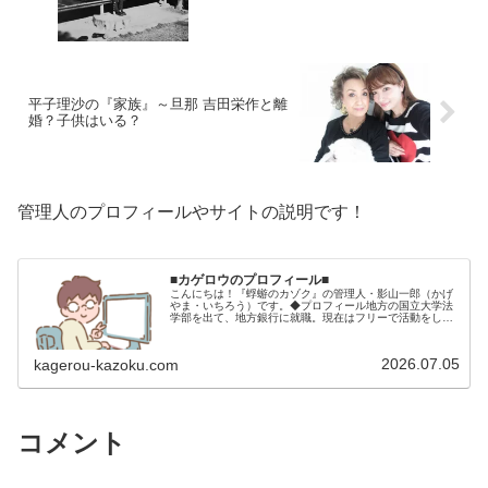
平子理沙の『家族』～旦那 吉田栄作と離
婚？子供はいる？
管理人のプロフィールやサイトの説明です！
■カゲロウのプロフィール■
こんにちは！『蜉蝣のカゾク』の管理人・影山一郎（かげ
やま・いちろう）です。◆プロフィール地方の国立大学法
学部を出て、地方銀行に就職。現在はフリーで活動をして
います。 2009年12月2日 宅建士試験合格（合格率
15.85％） 2012年1月…
2026.07.05
kagerou-kazoku.com
コメント