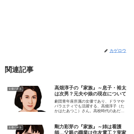
カゲロウ
関連記事
高畑淳子の『家族』～息子・裕太
女優の家族
は次男？元夫や娘の現在について
劇団青年座所属の女優であり、ドラマや
バラエティでも活躍する、高畑淳子（た
かはたあつこ）さん。高校時代のあだ名
は肩畑ウマ子です！今回は、そんな淳子
さんを取り巻く『家族』にスポットを当
て、ご紹介します。◆実家・父親の職業
剛力彩芽の『家族』～姉は看護
女優の家族
は？高畑淳子さんの実家は...
師…父親の職業は住友電工？実家