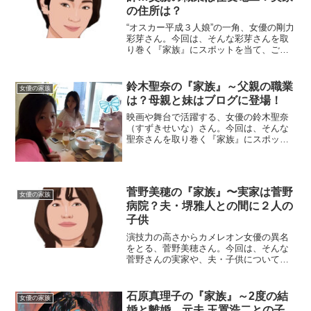
の住所は？
“オスカー平成３人娘”の一角、女優の剛力
彩芽さん。今回は、そんな彩芽さんを取
り巻く『家族』にスポットを当て、ご紹
介します。【プロフィール】名前：剛力
彩芽（ごうりき・あやめ）生年月日：
1992年〈平成4年〉8月27日身長：162cm
鈴木聖奈の『家族』～父親の職業
女優の家族
血液型：O...
は？母親と妹はブログに登場！
映画や舞台で活躍する、女優の鈴木聖奈
（すずきせいな）さん。今回は、そんな
聖奈さんを取り巻く『家族』にスポット
を当て、ご紹介します。◆父親の職業
は？鈴木聖奈さんのお父さんの職業は、
IT関連企業の社長さん。それだけでもセ
レブな薫りがしますが、本...
菅野美穂の『家族』〜実家は菅野
女優の家族
病院？夫・堺雅人との間に２人の
子供
演技力の高さからカメレオン女優の異名
をとる、菅野美穂さん。今回は、そんな
菅野さんの実家や、夫・子供についてご
紹介します。名 前：菅野美穂（かん
の・みほ）生年月日：1977年〈昭和52
年〉8月22日身 長：160cm血液型 ：
石原真理子の『家族』～2度の結
女優の家族
AB型出 ...
婚と離婚、元夫 玉置浩二との子