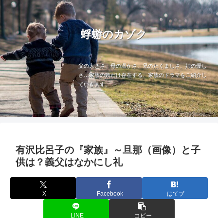
蜉蝣のカゾク
父の大きさ、母の温かさ、兄のたくましさ、姉の優し
さ…家族の数だけ存在する、家族のドラマをご紹介し
ていきます。
有沢比呂子の『家族』～旦那（画像）と子
供は？義父はなかにし礼
X
Facebook
はてブ
LINE
コピー