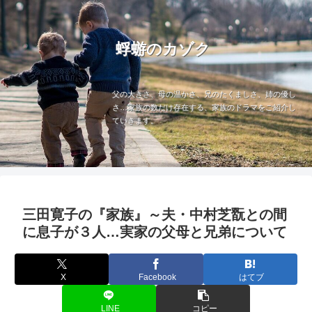
蜉蝣のカゾク
父の大きさ、母の温かさ、兄のたくましさ、姉の優し
さ…家族の数だけ存在する、家族のドラマをご紹介し
ていきます。
三田寛子の『家族』～夫・中村芝翫との間
に息子が３人…実家の父母と兄弟について
X
Facebook
はてブ
LINE
コピー