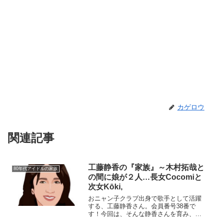
カゲロウ
関連記事
工藤静香の『家族』～木村拓哉と
80年代アイドルの家族
の間に娘が２人…長女Cocomiと
次女Kōki,
おニャン子クラブ出身で歌手として活躍
する、工藤静香さん。会員番号38番で
す！今回は、そんな静香さんを育み、支