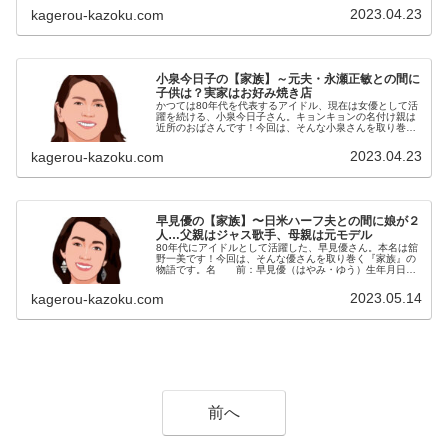
出演することも多いです。今回は...
2023.04.23
kagerou-kazoku.com
小泉今日子の【家族】～元夫・永瀬正敏との間に
子供は？実家はお好み焼き店
かつては80年代を代表するアイドル、現在は女優として活
躍を続ける、小泉今日子さん。キョンキョンの名付け親は
近所のおばさんです！今回は、そんな小泉さんを取り巻く
『家族』にスポットを当て、ご紹介します。名 前：小
泉今日子（こいずみ・きょうこ）...
2023.04.23
kagerou-kazoku.com
早見優の【家族】〜日米ハーフ夫との間に娘が２
人…父親はジャス歌手、母親は元モデル
80年代にアイドルとして活躍した、早見優さん。本名は舘
野一美です！今回は、そんな優さんを取り巻く『家族』の
物語です。名 前：早見優（はやみ・ゆう）生年月日：
1966年〈昭和41年〉9月2日身 長：164cm血液型 ：
A型家族構成：【実 ...
2023.05.14
kagerou-kazoku.com
前へ