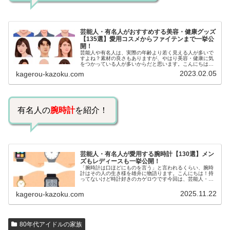
芸能人・有名人がおすすめする美容・健康グッズ
【135選】愛用コスメからファイテンまで一挙公
開！
芸能人や有名人は、実際の年齢より若く見える人が多いで
すよね？素材の良さもありますが、やはり美容・健康に気
をつかっている人が多いからだと思います。こんにちは！
カゲロウです芸能人たちは、どんな方法で若返りを図って
2023.02.05
kagerou-kazoku.com
いるのでしょうか？今回は、芸能人…
有名人の
腕時計
を紹介！
芸能人・有名人が愛用する腕時計【130選】メン
ズもレディースも一挙公開！
「腕時計は口ほどにものを言う」と言われるくらい、腕時
計はその人の生き様を雄弁に物語ります。こんにちは！持
ってないけど時計好きのカゲロウです今回は、芸能人・有
名人の腕時計をご紹介し、その人となりに思いを寄せたい
と思います。見たいページをクリッ…
2025.11.22
kagerou-kazoku.com
80年代アイドルの家族