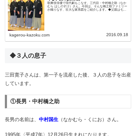
歌舞伎俳優で現代劇もこなす、三代目・中村橋之助（なか
むら はしのすけ）さん。今回は、そんな橋之助ファミリー
が織りなす、壮大な家系図をご紹介します。◆父親は七代
目・中村芝翫さん中村橋之助さんの父親は、七代目・中村
芝翫（しかん）さん。1928年...
2016.09.18
kagerou-kazoku.com
◆３人の息子
三田寛子さんは、第一子を流産した後、３人の息子を出産
しています。
①長男・中村橋之助
長男の名前は、
中村国生
（なかむら・くにお）さん。
1995年〈平成7年〉12月26日生まれになります。