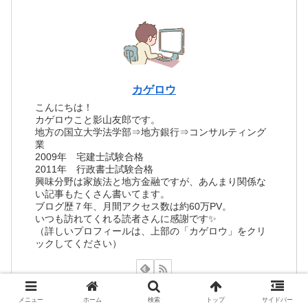
カゲロウ
こんにちは！
カゲロウこと影山友郎です。
地方の国立大学法学部⇒地方銀行⇒コンサルティング
業
2009年 宅建士試験合格
2011年 行政書士試験合格
興味分野は家族法と地方金融ですが、あんまり関係な
い記事もたくさん書いてます。
ブログ歴７年、月間アクセス数は約60万PV。
いつも訪れてくれる読者さんに感謝です✨
（詳しいプロフィールは、上部の「カゲロウ」をクリ
ックしてください）
メニュー
ホーム
検索
トップ
サイドバー