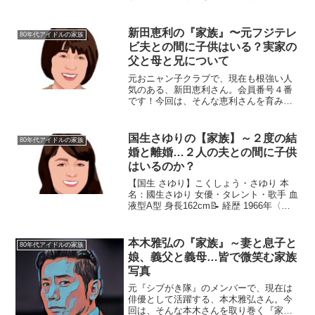
えてくれる『家族』にスポットを当て、
ご紹介します。◆父親の出身は青森工藤
静香さんのお父さんの名前は、工藤勘七
新田恵利の『家族』〜元フジテレ
80年代アイドルの家族
さん。父・勘七さんは青森...
ビ夫との間に子供はいる？実家の
父と母と兄について
元おニャン子クラブで、現在も根強い人
気のある、新田恵利さん。会員番号４番
です！今回は、そんな恵利さんを育み、
支えてくれた『家族』にスポットを当
て、ご紹介します。名 前：新田恵利
（にった・えり）生年月日：1968年〈昭
国生さゆりの【家族】～２度の結
80年代アイドルの家族
和43年〉3月17日身...
婚と離婚…２人の夫との間に子供
はいるのか？
【国生 さゆり】こくしょう・さゆり 本
名：國生さゆり 女優・タレント・歌手 血
液型A型 身長162cm📝 経歴 1966年〈昭
和41年〉12月22日生まれ。 鹿児島県鹿屋
市出身。 ４歳の時に長崎県佐世保市へ転
居。 佐世保市立春日小学校→鹿屋...
本木雅弘の『家族』～妻と息子と
80年代アイドルの家族
娘、義父と義母…皆で微笑む家族
写真
元『シブがき隊』のメンバーで、現在は
俳優として活躍する、本木雅弘さん。今
回は、そんな本木さんを取り巻く『家