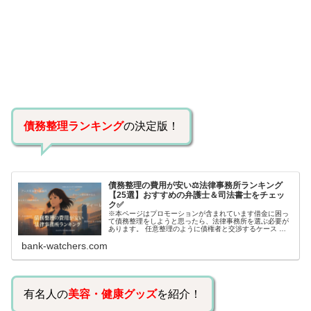
債務整理ランキング
の決定版！
債務整理の費用が安い⚖️法律事務所ランキング
【25選】おすすめの弁護士＆司法書士をチェッ
ク✅
※本ページはプロモーションが含まれています借金に困っ
て債務整理をしようと思ったら、法律事務所を選ぶ必要が
あります。 任意整理のように債権者と交渉するケース 自
己破産のように裁判所が関係するケースいずれも専門家の
bank-watchers.com
知識と経験が必要だからです。で…
有名人の
美容・健康グッズ
を紹介！