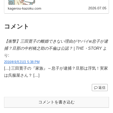
います。 2009年12月2日 宅建士試験合格（合格率
15.85％） 2012年1月…
2026.07.05
kagerou-kazoku.com
コメント
【衝撃】三田寛子の離婚できない理由がヤバイw息子が逮
捕？旦那の中村橋之助の不倫は公認？ | THE・STORY
よ
り:
2016年9月21日 5:38 PM
[…] 三田寛子の『家族』～息子が逮捕？旦那は浮気！実家
は呉服屋さん？ […]
返信
コメントを書き込む