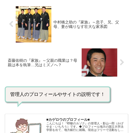
中村橋之助の『家族』～息子、兄、父
母、妻が織りなす壮大な家系図
斎藤佑樹の『家族』～父親の職業は？母
親は本を執筆…兄はミズノへ？
管理人のプロフィールやサイトの説明です！
■カゲロウのプロフィール■
こんにちは！『蜉蝣のカゾク』の管理人・影山一郎（かげ
やま・いちろう）です。◆プロフィール地方の国立大学法
学部を出て、地方銀行に就職。現在はフリーで活動をして