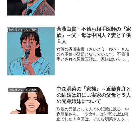
族』にスポットを当て、ご紹介します。
【本人プロフィール】名前：本木雅弘
（もとき・まさひろ）本名：内田雅弘
（うちだ・まさひろ）生年月日：...
斉藤由貴・不倫お相手医師の『家
80年代アイドルの家族
族』～父・母は中国人？妻と子供
５人
女優の斉藤由貴（さいとう・ゆき）さん
のＷ不倫が話題となっています。不倫相
手とされる男性医師に、家族はいらっし
ゃるのでしょうか？◆斉藤由貴・不倫お
相手医師今回の報道で、斉藤由貴さんの
不倫相手とされているのは、５０代の男
性医師。男性医師は横浜の...
中森明菜の『家族』～近藤真彦と
80年代アイドルの家族
の結婚は幻に…実家の父母と５人
の兄弟姉妹について
歌姫の元祖として人々の記憶に残る、中
森明菜さん。「少女A」はNHKで放送禁
止でした！今回は、そんな明菜さんを取
り巻く『家族』の物語です。名 前：
中森明菜（なかもり・あきな）生年月
日：1965年〈昭和40年〉7月13日身
長：160cm血...