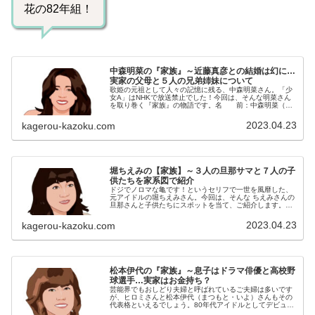
花の82年組！
中森明菜の『家族』～近藤真彦との結婚は幻に…
実家の父母と５人の兄弟姉妹について
歌姫の元祖として人々の記憶に残る、中森明菜さん。「少
女A」はNHKで放送禁止でした！今回は、そんな明菜さん
を取り巻く『家族』の物語です。名 前：中森明菜（な
かもり・あきな）生年月日：1965年〈昭和40年〉7月13日
身 長：160cm血...
2023.04.23
kagerou-kazoku.com
堀ちえみの【家族】～３人の旦那サマと７人の子
供たちを家系図で紹介
ドジでノロマな亀です！というセリフで一世を風靡した、
元アイドルの堀ちえみさん。今回は、そんな ちえみさんの
旦那さんと子供たちにスポットを当て、ご紹介します。
名 前：堀ちえみ（ほり・ちえみ）出生名 ：堀 智栄美
生年月日：1967年〈昭和42...
2023.04.23
kagerou-kazoku.com
松本伊代の『家族』～息子はドラマ俳優と高校野
球選手…実家はお金持ち？
芸能界でもおしどり夫婦と呼ばれているご夫婦は多いです
が、ヒロミさんと松本伊代（まつもと・いよ）さんもその
代表格といえるでしょう。80年代アイドルとしてデビュー
した松本さんも、今ではヒロミさんと一緒にバラエティに