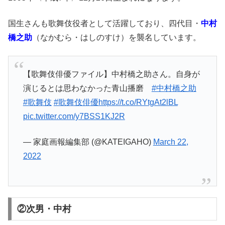
国生さんも歌舞伎役者として活躍しており、四代目・
中村
橋之助
（なかむら・はしのすけ）を襲名しています。
【歌舞伎俳優ファイル】中村橋之助さん。自身が
演じるとは思わなかった青山播磨
#中村橋之助
#歌舞伎
#歌舞伎俳優
https://t.co/RYtgAt2lBL
pic.twitter.com/y7BSS1KJ2R
— 家庭画報編集部 (@KATEIGAHO)
March 22,
2022
②次男・中村