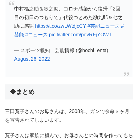
中村福之助＆歌之助、コロナ感染から復帰「2回
目の初日のつもりで」代役つとめた勘九郎＆七之
助に感謝
https://t.co/zwLWtdjcCY
#芸能ニュース
#
芸能
#ニュース
pic.twitter.com/pevRFjYOWT
— スポーツ報知 芸能情報 (@hochi_enta)
August 26, 2022
◆まとめ
三田寛子さんのお母さんは、2008年、ガンで余命３ヶ月
を宣告されてしまいます。
寛子さんは家族に頼んで、お母さんとの時間を作ってもら