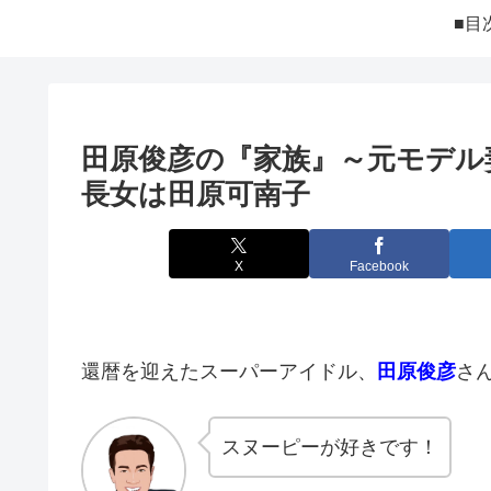
■目
田原俊彦の『家族』～元モデル
長女は田原可南子
X
Facebook
還暦を迎えたスーパーアイドル、
田原俊彦
さ
スヌーピーが好きです！