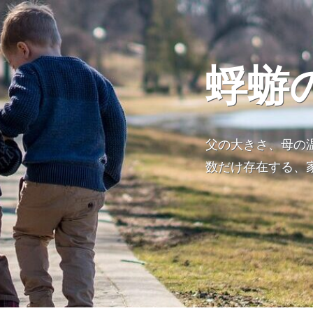
蜉蝣
父の大きさ、母の
数だけ存在する、