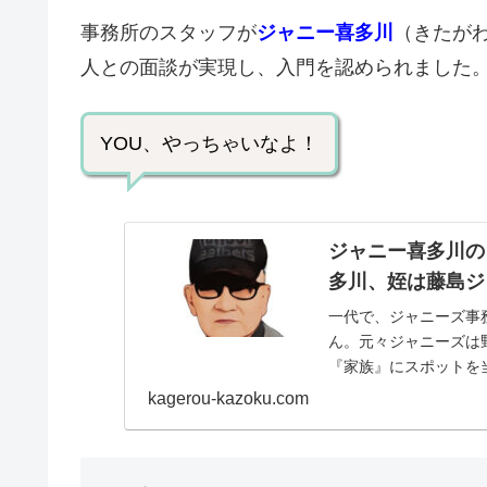
事務所のスタッフが
ジャニー喜多川
（きたが
人との面談が実現し、入門を認められました
YOU、やっちゃいなよ！
ジャニー喜多川の
多川、姪は藤島ジ
一代で、ジャニーズ事
ん。元々ジャニーズは
『家族』にスポットを
日：1931年〈昭和6年〉.
kagerou-kazoku.com