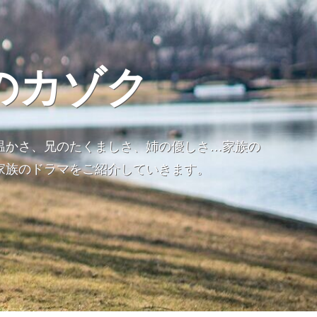
のカゾク
温かさ、兄のたくましさ、姉の優しさ…家族の
家族のドラマをご紹介していきます。