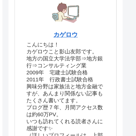
カゲロウ
こんにちは！
カゲロウこと影山友郎です。
地方の国立大学法学部⇒地方銀
行⇒コンサルティング業
2009年 宅建士試験合格
2011年 行政書士試験合格
興味分野は家族法と地方金融で
すが、あんまり関係ない記事も
たくさん書いてます。
ブログ歴７年、月間アクセス数
は約60万PV。
いつも訪れてくれる読者さんに
感謝です✨
（詳しいプロフィールは、上部