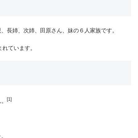
親、長姉、次姉、田原さん、妹の６人家族です。
まれています。
[1]
ん。
た。