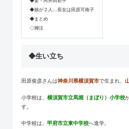
◆妻・向井田彩子
◆娘が２人…長女は田原可南子
◆まとめ
◇脚注
◆生い立ち
田原俊彦さんは
神奈川県横須賀市
で生まれ、
小学校は、
横須賀市立馬堀（まぼり）小学校
す。
中学校は、
甲府市立東中学校
へ進学。