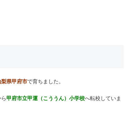
山梨県甲府市
で育ちました。
から
甲府市立甲運（こううん）小学校
へ転校していま