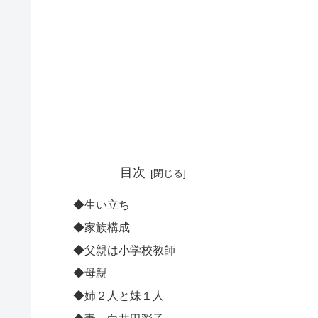
目次
◆生い立ち
◆家族構成
◆父親は小学校教師
◆母親
◆姉２人と妹１人