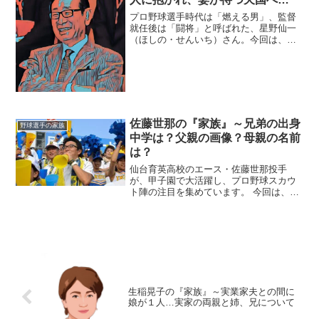
プロ野球選手時代は「燃える男」、監督
就任後は「闘将」と呼ばれた、星野仙一
（ほしの・せんいち）さん。今回は、そ
んな星野さんを支えた『家族』にスポッ
トを当て、ご紹介します。◆最期は２人
の娘に抱かれ…２０１８年１月４日、星
野仙一さんは、膵臓がんの...
佐藤世那の『家族』～兄弟の出身
野球選手の家族
中学は？父親の画像？母親の名前
は？
仙台育英高校のエース・佐藤世那投手
が、甲子園で大活躍し、プロ野球スカウ
ト陣の注目を集めています。 今回は、そ
んな佐藤投手を育んだ「家族」にスポッ
トを当て、ご紹介します。◆兄弟の出身
中学は？佐藤世那投手の兄弟としては弟
がいて、名前は令央さん。...
生稲晃子の『家族』～実業家夫との間に
娘が１人…実家の両親と姉、兄について