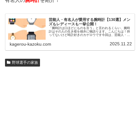
有名人の
腕時計
を紹介！
芸能人・有名人が愛用する腕時計【130選】メン
ズもレディースも一挙公開！
「腕時計は口ほどにものを言う」と言われるくらい、腕時
計はその人の生き様を雄弁に物語ります。こんにちは！持
ってないけど時計好きのカゲロウです今回は、芸能人・有
名人の腕時計をご紹介し、その人となりに思いを寄せたい
と思います。見たいページをクリッ…
2025.11.22
kagerou-kazoku.com
野球選手の家族