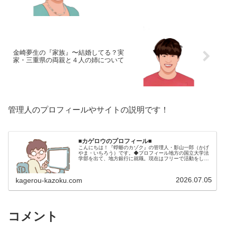
金崎夢生の『家族』〜結婚してる？実
家・三重県の両親と４人の姉について
管理人のプロフィールやサイトの説明です！
■カゲロウのプロフィール■
こんにちは！『蜉蝣のカゾク』の管理人・影山一郎（かげ
やま・いちろう）です。◆プロフィール地方の国立大学法
学部を出て、地方銀行に就職。現在はフリーで活動をして
います。 2009年12月2日 宅建士試験合格（合格率
15.85％） 2012年1月…
2026.07.05
kagerou-kazoku.com
コメント