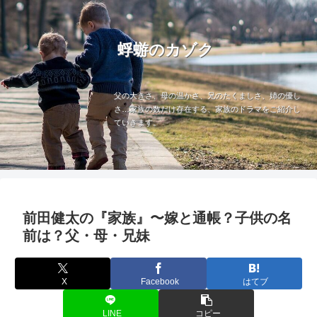
蜉蝣のカゾク
父の大きさ、母の温かさ、兄のたくましさ、姉の優し
さ…家族の数だけ存在する、家族のドラマをご紹介し
ていきます。
前田健太の『家族』〜嫁と通帳？子供の名
前は？父・母・兄妹
X
Facebook
はてブ
LINE
コピー