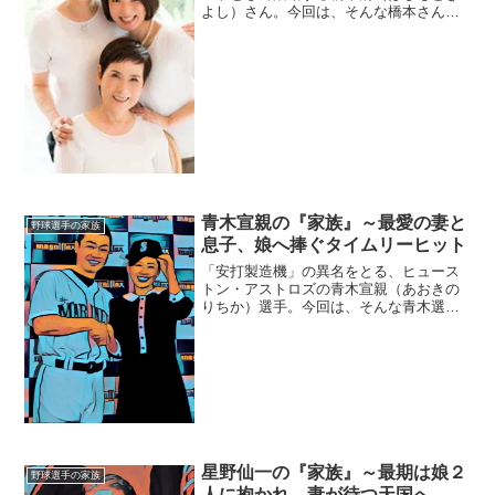
よし）さん。今回は、そんな橋本さんを
取り巻く『家族』にスポットを当て、ご
紹介します。◆実家橋本清さんの実家
は、大阪府摂津市。橋本さんはここか
ら、地元の名門「PL学園」に...
青木宣親の『家族』～最愛の妻と
野球選手の家族
息子、娘へ捧ぐタイムリーヒット
「安打製造機」の異名をとる、ヒュース
トン・アストロズの青木宣親（あおきの
りちか）選手。今回は、そんな青木選手
を育み、支えてくれる『家族』にスポッ
トを当て、ご紹介します。◆実家は宮崎
県日向市青木宣親選手の実家は、宮崎県
日向（ひゅうが）市。青木...
星野仙一の『家族』～最期は娘２
野球選手の家族
人に抱かれ、妻が待つ天国へ…