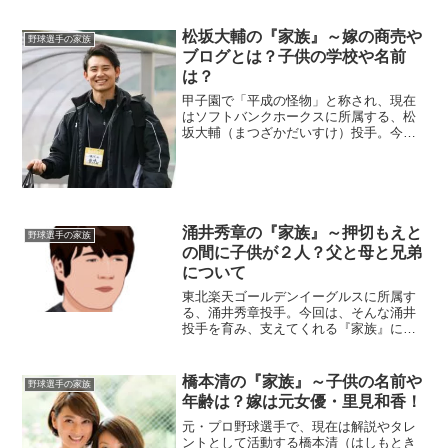
松坂大輔の『家族』～嫁の商売や
野球選手の家族
ブログとは？子供の学校や名前
は？
甲子園で「平成の怪物」と称され、現在
はソフトバンクホークスに所属する、松
坂大輔（まつざかだいすけ）投手。今回
は、そんな松坂投手を取り巻く『家族』
にスポットを当て、ご紹介します。◆父
親の職業は？松坂大輔投手のお父さんの
名前は、松坂諭（さとる）...
涌井秀章の『家族』～押切もえと
野球選手の家族
の間に子供が２人？父と母と兄弟
について
東北楽天ゴールデンイーグルスに所属す
る、涌井秀章投手。今回は、そんな涌井
投手を育み、支えてくれる『家族』にス
ポットを当て、ご紹介します。【プロフ
ィール】名前：涌井秀章（わくい・ひで
あき）生年月日：1986年6月21日身長/体
橋本清の『家族』～子供の名前や
野球選手の家族
重：185cm/...
年齢は？嫁は元女優・里見和香！
元・プロ野球選手で、現在は解説やタレ
ントとして活動する橋本清（はしもとき