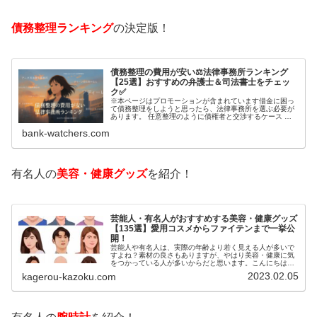
債務整理ランキング
の決定版！
債務整理の費用が安い⚖️法律事務所ランキング
【25選】おすすめの弁護士＆司法書士をチェッ
ク✅
※本ページはプロモーションが含まれています借金に困っ
て債務整理をしようと思ったら、法律事務所を選ぶ必要が
あります。 任意整理のように債権者と交渉するケース 自
己破産のように裁判所が関係するケースいずれも専門家の
bank-watchers.com
知識と経験が必要だからです。で…
有名人の
美容・健康グッズ
を紹介！
芸能人・有名人がおすすめする美容・健康グッズ
【135選】愛用コスメからファイテンまで一挙公
開！
芸能人や有名人は、実際の年齢より若く見える人が多いで
すよね？素材の良さもありますが、やはり美容・健康に気
をつかっている人が多いからだと思います。こんにちは！
カゲロウです芸能人たちは、どんな方法で若返りを図って
2023.02.05
kagerou-kazoku.com
いるのでしょうか？今回は、芸能人…