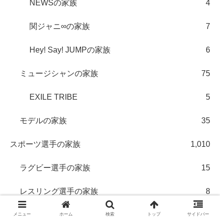
NEWSの家族
4
関ジャニ∞の家族
7
Hey! Say! JUMPの家族
6
ミュージシャンの家族
75
EXILE TRIBE
5
モデルの家族
35
スポーツ選手の家族
1,010
ラグビー選手の家族
15
レスリング選手の家族
8
野球選手の家族
571
メニュー
ホーム
検索
トップ
サイドバー