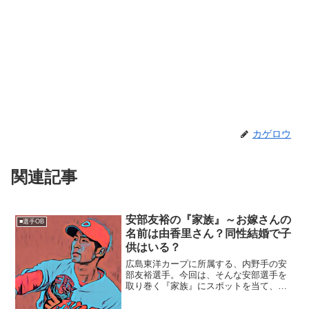
カゲロウ
関連記事
安部友裕の『家族』～お嫁さんの
■選手OB
名前は由香里さん？同性結婚で子
供はいる？
広島東洋カープに所属する、内野手の安
部友裕選手。今回は、そんな安部選手を
取り巻く『家族』にスポットを当て、ご
紹介します。名 前：安部友裕（あ
べ・ともひろ）生年月日：1989年〈平成