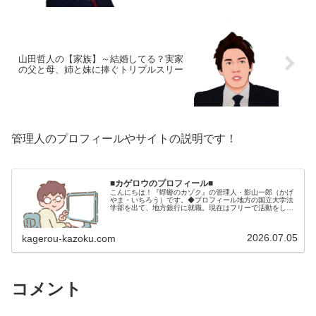
山田哲人の【家族】～結婚してる？実家
の父と母、姉と妹に捧ぐトリプルスリー
管理人のプロフィールやサイトの説明です！
■カゲロウのプロフィール■
こんにちは！『蜉蝣のカゾク』の管理人・影山一郎（かげ
やま・いちろう）です。◆プロフィール地方の国立大学法
学部を出て、地方銀行に就職。現在はフリーで活動をして
います。 2009年12月2日 宅建士試験合格（合格率
15.85％） 2012年1月…
2026.07.05
kagerou-kazoku.com
コメント