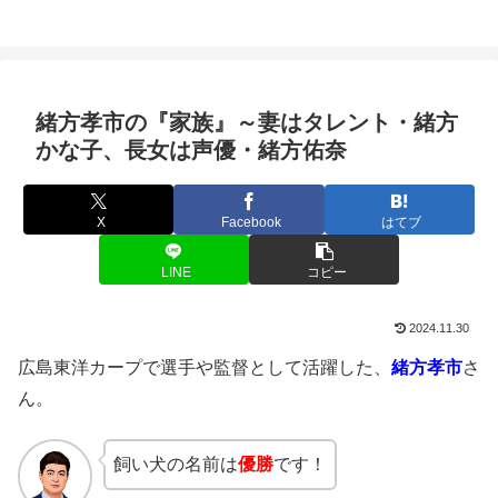
緒方孝市の『家族』～妻はタレント・緒方
かな子、長女は声優・緒方佑奈
X
Facebook
はてブ
LINE
コピー
2024.11.30
広島東洋カープで選手や監督として活躍した、
緒方孝市
さ
ん。
飼い犬の名前は
優勝
です！