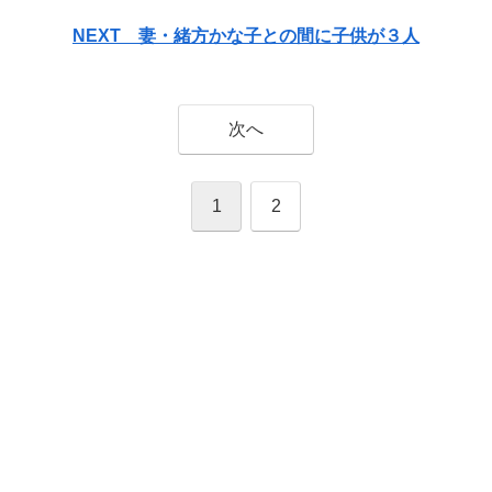
NEXT 妻・緒方かな子との間に子供が３人
次へ
1
2