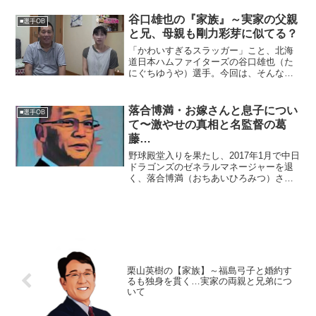
た・ちょうじ）生年月日：1949年〈昭和
24年〉11月27日身 長：190cm血液
谷口雄也の『家族』～実家の父親
■選手OB
型 ：AB型出...
と兄、母親も剛力彩芽に似てる？
「かわいすぎるスラッガー」こと、北海
道日本ハムファイターズの谷口雄也（た
にぐちゆうや）選手。今回は、そんな谷
口選手を育み、支えてくれた『家族』に
スポットを当て、ご紹介します。◆実家
は三重県四日市谷口雄也選手の実家は、
落合博満・お嫁さんと息子につい
■選手OB
三重県四日市。小学１年生...
て〜激やせの真相と名監督の葛
藤…
野球殿堂入りを果たし、2017年1月で中日
ドラゴンズのゼネラルマネージャーを退
く、落合博満（おちあいひろみつ）さ
ん。今回は、落合さんのご家族と激やせ
の真相、そして名監督時代のエピソード
に迫ります。■お嫁さんの名前は？落合博
満さんは、1983...
栗山英樹の【家族】～福島弓子と婚約す
るも独身を貫く…実家の両親と兄弟につ
いて