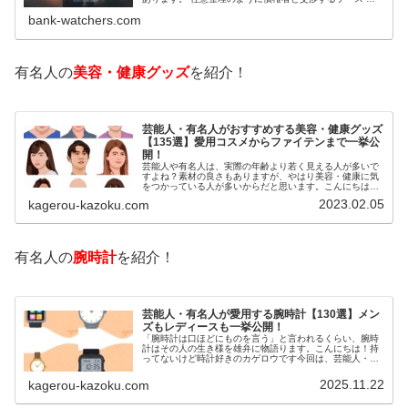
己破産のように裁判所が関係するケースいずれも専門家の
bank-watchers.com
知識と経験が必要だからです。で…
有名人の
美容・健康グッズ
を紹介！
芸能人・有名人がおすすめする美容・健康グッズ
【135選】愛用コスメからファイテンまで一挙公
開！
芸能人や有名人は、実際の年齢より若く見える人が多いで
すよね？素材の良さもありますが、やはり美容・健康に気
をつかっている人が多いからだと思います。こんにちは！
カゲロウです芸能人たちは、どんな方法で若返りを図って
2023.02.05
kagerou-kazoku.com
いるのでしょうか？今回は、芸能人…
有名人の
腕時計
を紹介！
芸能人・有名人が愛用する腕時計【130選】メン
ズもレディースも一挙公開！
「腕時計は口ほどにものを言う」と言われるくらい、腕時
計はその人の生き様を雄弁に物語ります。こんにちは！持
ってないけど時計好きのカゲロウです今回は、芸能人・有
名人の腕時計をご紹介し、その人となりに思いを寄せたい
と思います。見たいページをクリッ…
2025.11.22
kagerou-kazoku.com