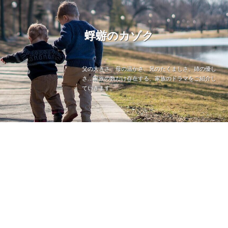
蜉蝣のカゾク
父の大きさ、母の温かさ、兄のたくましさ、姉の優し
さ…家族の数だけ存在する、家族のドラマをご紹介し
ていきます。