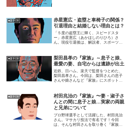
元年〉6月24日身 長：181cm血液
型 ：O型出身地 ...
赤星憲広・盗塁と車椅子の関係？
■選手OB
引退理由と結婚しない理由とは？
「５度の盗塁王に輝く、スピードスタ
ー」赤星憲広（あかほしのりひろ）さ
ん。現役引退後は、解説者、スポーツコ
メンテーターとして活躍しています。そ
んな赤星さんの横顔にグゥグゥと迫りた
いと思います。■盗塁成功のたびに車椅子
梨田昌孝の『家族』～息子と娘、
■選手OB
を寄付！赤星憲広さんは、２...
最愛の妻、自宅からは遺跡が出土
近鉄、日ハム、楽天で監督をつとめた、
梨田昌孝さん。今回は、梨田さんの息子
さんや娘さんなど『家族』にスポットを
当て、ご紹介します。【本人プロフィー
ル】名前：梨田昌孝（なしだ・まさた
か）生年月日：1953年8月4日年齢：66
村田兆治の『家族』〜妻・淑子さ
■選手OB
歳 ※2020年4月...
んとの間に息子と娘…実家の両親
と兄弟について
プロ野球選手として活躍した、村田兆治
さん。マサカリ投法で有名です！今回
は、そんな村田さんを取り巻く『家族』
の物語です。名 前：村田兆治（むら