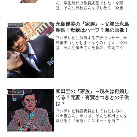
ん。学生時代は教員志望でした！今回
は、そんな日枝さんを取り巻く『家族』
の物語です。名 前：日枝久（ひえ
だ・ひさし）生年月日：1937年〈昭和12
年〉12月31日出身地 ：東京都最終学
永島優美の『家族』～父親は永島
フジテレビ
歴：早稲田大学教育学...
昭浩！母親はハーフ？弟の画像！
フジテレビに所属するアナウンサー、永
島優美（ながしま・ゆうみ）さん。今回
は、そんな優美さんを育み、支えてくれ
る『家族』にスポットを当て、ご紹介し
ます。◆父親は永島昭浩！永島優美アナ
ウンサーのお父さんは、元サッカー日本
代表でスポーツキャスター...
和田圭の『家族』～現在は再婚し
フジテレビ
てる？元妻・有賀さつきとの子供
は？
フジテレビ解説委員としておなじみの、
和田圭さん。今回は、そんな和田さんを
取り巻く『家族』にスポットを当て、ご
紹介します。【本人プロフィール】 名
前：和田圭（わだ・けい） 生年月日：
1952年9月13日（65歳）※2018年2月現在