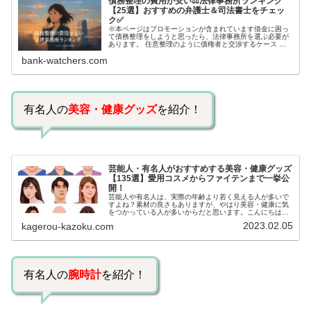
債務整理の費用が安い⚖️法律事務所ランキング
【25選】おすすめの弁護士＆司法書士をチェッ
ク✅
※本ページはプロモーションが含まれています借金に困っ
て債務整理をしようと思ったら、法律事務所を選ぶ必要が
あります。 任意整理のように債権者と交渉するケース 自
己破産のように裁判所が関係するケースいずれも専門家の
bank-watchers.com
知識と経験が必要だからです。で…
有名人の
美容・健康グッズ
を紹介！
芸能人・有名人がおすすめする美容・健康グッズ
【135選】愛用コスメからファイテンまで一挙公
開！
芸能人や有名人は、実際の年齢より若く見える人が多いで
すよね？素材の良さもありますが、やはり美容・健康に気
をつかっている人が多いからだと思います。こんにちは！
カゲロウです芸能人たちは、どんな方法で若返りを図って
2023.02.05
kagerou-kazoku.com
いるのでしょうか？今回は、芸能人…
有名人の
腕時計
を紹介！