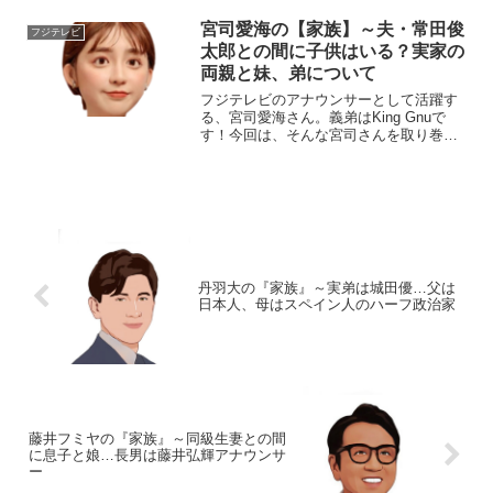
血液型...
宮司愛海の【家族】～夫・常田俊
フジテレビ
太郎との間に子供はいる？実家の
両親と妹、弟について
フジテレビのアナウンサーとして活躍す
る、宮司愛海さん。義弟はKing Gnuで
す！今回は、そんな宮司さんを取り巻く
『家族』の物語です。名 前：宮司愛
海（みやじ・まなみ）生年月日：1991年
〈平成3年〉7月29日血液型 ：O型身長
体重：15...
丹羽大の『家族』～実弟は城田優…父は
日本人、母はスペイン人のハーフ政治家
藤井フミヤの『家族』～同級生妻との間
に息子と娘…長男は藤井弘輝アナウンサ
ー