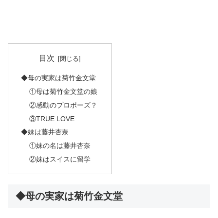
目次
◆母の実家は菊竹金文堂
①母は菊竹金文堂の娘
②感動のプロポーズ？
③TRUE LOVE
◆妹は藤井杏奈
①妹の名は藤井杏奈
②妹はスイスに留学
◆母の実家は菊竹金文堂