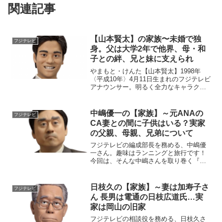
関連記事
【山本賢太】の家族〜未婚で独
フジテレビ
身。父は大学2年で他界、母・和
子との絆、兄と妹に支えられ
やまもと・けんた【山本賢太】1998年
〈平成10年〉4月11日生まれのフジテレビ
アナウンサー。明るく全力なキャラクタ
ーと、体を張ったリポートが人気を集め
ている。◆実家・生い立ち山本賢太さん
は東京都板橋区の出身。地元の赤塚第一
中嶋優一の【家族】～元ANAの
フジテレビ
中学校から慶應義...
CA妻との間に子供はいる？実家
の父親、母親、兄弟について
フジテレビの編成部長を務める、中嶋優
一さん。趣味はランニングと旅行です！
今回は、そんな中嶋さんを取り巻く『家
族』の物語です。名 前：中嶋優一
（なかじま・ゆういち）生年月日：1972
年（昭和47年）8月6日出身地 ：東京都
日枝久の【家族】～妻は加寿子さ
フジテレビ
新宿区最終学歴：慶...
ん 長男は電通の日枝広道氏…実
家は岡山の旧家
フジテレビの相談役を務める、日枝久さ