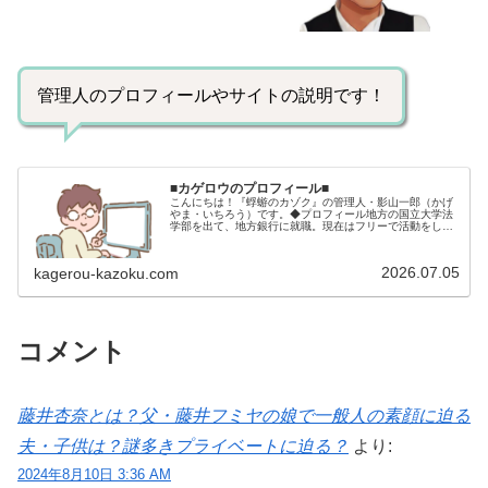
管理人のプロフィールやサイトの説明です！
■カゲロウのプロフィール■
こんにちは！『蜉蝣のカゾク』の管理人・影山一郎（かげ
やま・いちろう）です。◆プロフィール地方の国立大学法
学部を出て、地方銀行に就職。現在はフリーで活動をして
います。 2009年12月2日 宅建士試験合格（合格率
15.85％） 2012年1月…
2026.07.05
kagerou-kazoku.com
コメント
藤井杏奈とは？父・藤井フミヤの娘で一般人の素顔に迫る
夫・子供は？謎多きプライベートに迫る？
より:
2024年8月10日 3:36 AM