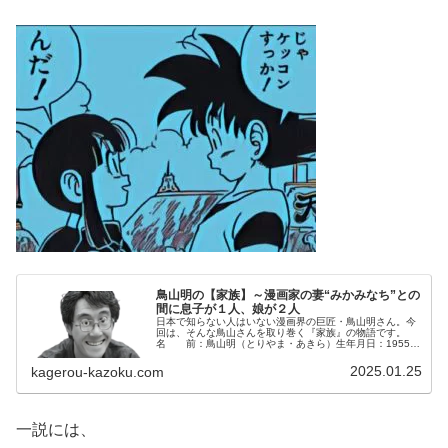
鳥山明の【家族】～漫画家の妻“みかみなち”との
間に息子が１人、娘が２人
日本で知らない人はいない漫画界の巨匠・鳥山明さん。今
回は、そんな鳥山さんを取り巻く『家族』の物語です。
名 前：鳥山明（とりやま・あきら）生年月日：1955年
〈昭和30年〉4月5日血液型 ：Ａ型出身地 ：愛知県名古
屋市家族構成：【実 家】父...
2025.01.25
kagerou-kazoku.com
一説には、