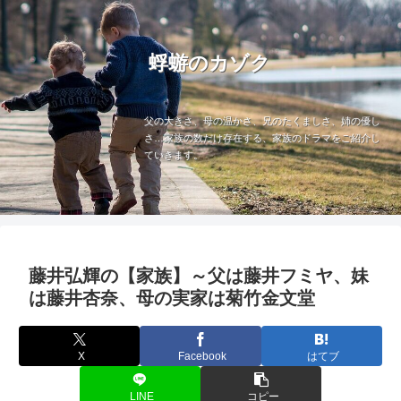
蜉蝣のカゾク
父の大きさ、母の温かさ、兄のたくましさ、姉の優し
さ…家族の数だけ存在する、家族のドラマをご紹介し
ていきます。
藤井弘輝の【家族】～父は藤井フミヤ、妹
は藤井杏奈、母の実家は菊竹金文堂
X
Facebook
はてブ
LINE
コピー