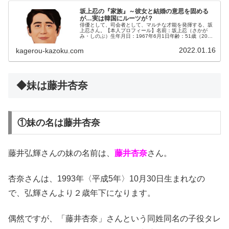
坂上忍の『家族』～彼女と結婚の意思を固める
が…実は韓国にルーツが？
俳優として、司会者として、マルチな才能を発揮する、坂
上忍さん。【本人プロフィール】名前：坂上忍（さかが
み・しのぶ）生年月日：1967年6月1日年齢：51歳（2019
年2月現在）身長：169cm血液型：AB型◆歴代彼女～過去
から現在まで坂上忍...
2022.01.16
kagerou-kazoku.com
◆妹は藤井杏奈
①妹の名は藤井杏奈
藤井弘輝さんの妹の名前は、
藤井杏奈
さん。
杏奈さんは、1993年〈平成5年〉10月30日生まれなの
で、弘輝さんより２歳年下になります。
偶然ですが、「藤井杏奈」さんという同姓同名の子役タレ